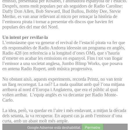
emissió, presentada per Rosabel, l’animadora espanyola de l’estació.
Després, noms molt populars per als seguidors de Radio Caroline:
Daffy Don Allen, Bob Steward, Bud Bullou, Bobby Dee, Stevie
Merike, es van anar rellevant al micro per retraçar la història de
l’emissora pirata i tornar a presentar els discos que havien fet
populars des del mar del Nord.
Un intent per revifar-la
L’entusiasme que va generar el revival de l’estació pirata va fer que
els responsables de Radio Andorra ideessin un programa en anglès,
Radio 428 (en referència a la longitud d’ones OM), que s’hauria
d’emetre en acabar les emissions en espanyol. Fins i tot van llogar
l’emissor a una societat anglesa, Jumbo Blimp Works, que posava
en antena Radio Rupert, amb música progressiva.
No obstant això, aquests experiments, recorda Printz, no van tenir
un llarg recorregut. La raó? La mala qualitat amb què l’ona mitjana
arribava al nord d’Europa i Anglaterra, que era el públic al qual
volien arribar. L’equip anglès es va decantar per Radio Monte-
Carlo.
La idea, però, va quedar en l’aire i més endavant, a mitjan la dècada
dels setanta, la va recuperar. En aquest cas ja amb l’emissor d’ona
curta, amb un abast molt més ample.
Permetre
Google Adsense està deshabilitat.