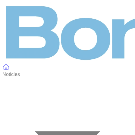
Panell de gestió de galetes
Notícies