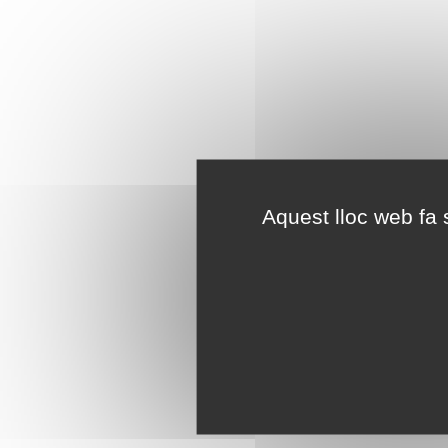
Aquest lloc web fa s