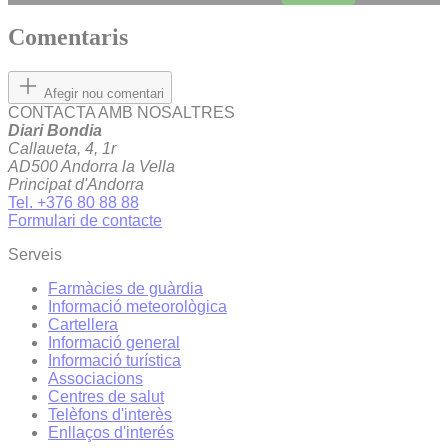
Comentaris
Afegir nou comentari
CONTACTA AMB NOSALTRES
Diari Bondia
Callaueta, 4, 1r
AD500 Andorra la Vella
Principat d'Andorra
Tel. +376 80 88 88
Formulari de contacte
Serveis
Farmàcies de guàrdia
Informació meteorològica
Cartellera
Informació general
Informació turística
Associacions
Centres de salut
Telèfons d'interès
Enllaços d'interés