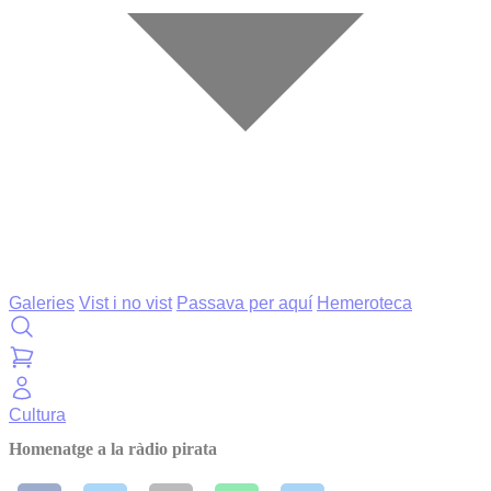
Galeries
Vist i no vist
Passava per aquí
Hemeroteca
Cultura
Homenatge a la ràdio pirata