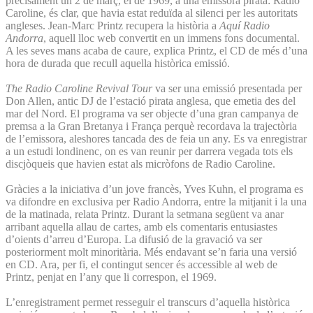
precisament un 2 de març, el de 1969, a una emissora pirata: Radio
Caroline, és clar, que havia estat reduïda al silenci per les autoritats
angleses. Jean-Marc Printz recupera la història a
Aquí Radio
Andorra
, aquell lloc web convertit en un immens fons documental.
A les seves mans acaba de caure, explica Printz, el CD de més d’una
hora de durada que recull aquella històrica emissió.
The Radio Caroline Revival Tour
va ser una emissió presentada per
Don Allen, antic DJ de l’estació pirata anglesa, que emetia des del
mar del Nord. El programa va ser objecte d’una gran campanya de
premsa a la Gran Bretanya i França perquè recordava la trajectòria
de l’emissora, aleshores tancada des de feia un any. Es va enregistrar
a un estudi londinenc, on es van reunir per darrera vegada tots els
discjòqueis que havien estat als micròfons de Radio Caroline.
Gràcies a la iniciativa d’un jove francès, Yves Kuhn, el programa es
va difondre en exclusiva per Radio Andorra, entre la mitjanit i la una
de la matinada, relata Printz. Durant la setmana següent va anar
arribant aquella allau de cartes, amb els comentaris entusiastes
d’oients d’arreu d’Europa. La difusió de la gravació va ser
posteriorment molt minoritària. Més endavant se’n faria una versió
en CD. Ara, per fi, el contingut sencer és accessible al web de
Printz, penjat en l’any que li correspon, el 1969.
L’enregistrament permet resseguir el transcurs d’aquella històrica