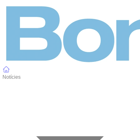
Panell de gestió de galetes
Notícies