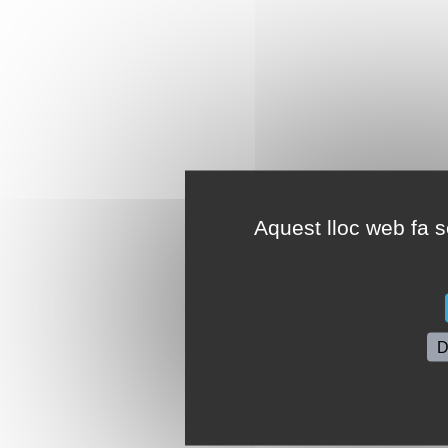
Aquest lloc web fa se
D