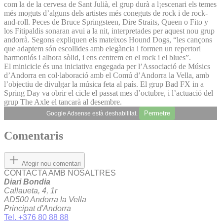
com la de la cervesa de Sant Julià, el grup durà a l¡escenari els temes
més moguts d’alguns dels artistes més coneguts de rock i de rock-
and-roll. Peces de Bruce Springsteen, Dire Straits, Queen o Fito y
los Fitipaldis sonaran avui a la nit, interpretades per aquest nou grup
andorrà. Segons expliquen els mateixos Hound Dogs, “les cançons
que adaptem són escollides amb elegància i formen un repertori
harmoniós i alhora sòlid, i ens centrem en el rock i el blues”.
El minicicle és una iniciativa engegada per l’Associació de Músics
d’Andorra en col·laboració amb el Comú d’Andorra la Vella, amb
l’objectiu de divulgar la música feta al país. El grup Bad FX in a
Spring Day va obrir el cicle el passat mes d’octubre, i l’actuació del
grup The Axle el tancarà al desembre.
Permetre
Google Adsense està deshabilitat.
Comentaris
Afegir nou comentari
CONTACTA AMB NOSALTRES
Diari Bondia
Callaueta, 4, 1r
AD500 Andorra la Vella
Principat d'Andorra
Tel. +376 80 88 88