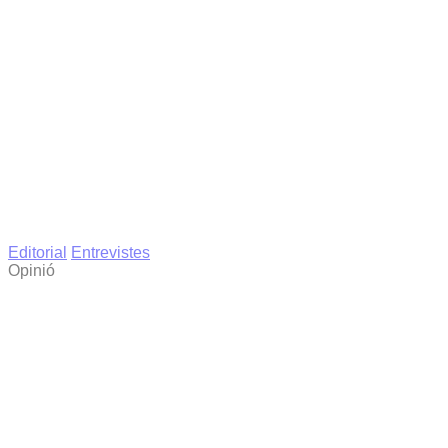
Editorial
Entrevistes
Opinió