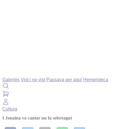
Galeries
Vist i no vist
Passava per aquí
Hemeroteca
Cultura
I Jonaina va cantar un fa sobreagut