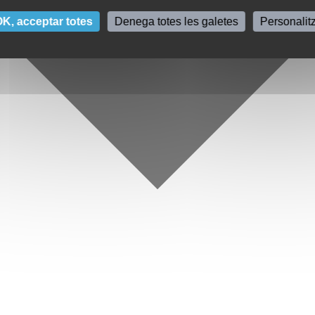
K, acceptar totes
Denega totes les galetes
Personalit