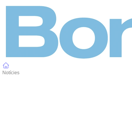
Panell de gestió de galetes
Notícies