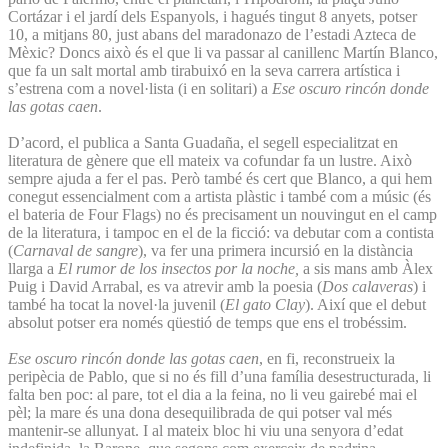
Cortázar i el jardí dels Espanyols, i hagués tingut 8 anyets, potser
10, a mitjans 80, just abans del maradonazo de l’estadi Azteca de
Mèxic? Doncs això és el que li va passar al canillenc Martín Blanco,
que fa un salt mortal amb tirabuixó en la seva carrera artística i
s’estrena com a novel·lista (i en solitari) a
Ese oscuro rincón donde
las gotas caen
.
D’acord, el publica a Santa Guadaña, el segell especialitzat en
literatura de gènere que ell mateix va cofundar fa un lustre. Això
sempre ajuda a fer el pas. Però també és cert que Blanco, a qui hem
conegut essencialment com a artista plàstic i també com a músic (és
el bateria de Four Flags) no és precisament un nouvingut en el camp
de la literatura, i tampoc en el de la ficció: va debutar com a contista
(
Carnaval de sangre
), va fer una primera incursió en la distància
llarga a
El rumor de los insectos por la noche,
a sis mans amb Àlex
Puig i David Arrabal, es va atrevir amb la poesia (
Dos calaveras
) i
també ha tocat la novel·la juvenil (
El gato Clay
). Així que el debut
absolut potser era només qüestió de temps que ens el trobéssim.
Ese oscuro rincón donde las gotas caen
, en fi, reconstrueix la
peripècia de Pablo, que si no és fill d’una família desestructurada, li
falta ben poc: al pare, tot el dia a la feina, no li veu gairebé mai el
pèl; la mare és una dona desequilibrada de qui potser val més
mantenir-se allunyat. I al mateix bloc hi viu una senyora d’edat