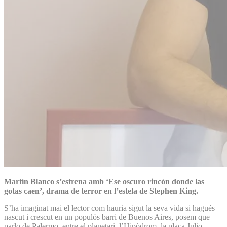
Martín Blanco s’estrena amb ‘Ese oscuro rincón donde las
gotas caen’, drama de terror en l’estela de Stephen King.
S’ha imaginat mai el lector com hauria sigut la seva vida si hagués
nascut i crescut en un populós barri de Buenos Aires, posem que
parlo de Palermo, entre el planetari, l’Hipòdrom, la plaça Julio