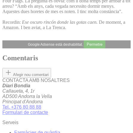
Four Flags. La pregunta és òbvia: com li dona temps per arribar a tot
arreu? “Amb els anys, cada vegada necessito dormir menys.
Aquestes dues horetes de mes es noten. I tinc molta constància”.
Recordin:
Ese oscuro rincón donde las gotas caen.
De moment, a
Amazon. I ben aviat, a La Trenca.
Permetre
Google Adsense està deshabilitat.
Comentaris
Afegir nou comentari
CONTACTA AMB NOSALTRES
Diari Bondia
Callaueta, 4, 1r
AD500 Andorra la Vella
Principat d'Andorra
Tel. +376 80 88 88
Formulari de contacte
Serveis
Farmàcies de guàrdia