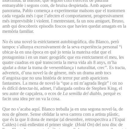
indefinida, la Barone, que segons com exerceix de padrina
entranyable i segons com, de bruixa despietada. Amb aquest
panorama, Pablo comença a experimentar malsons que el trastornen
cada vegada més i que l’afecten el comportament, progressivament
més imprevisible i violent. I mentrestant, fa un nou amiguet, Bruno,
amb qui descobreix episodis foscos que havien quedat amagats en la
memòria familiar.
No és una novel·la estrictament autobiogràfica, diu Blanco, però
tampoc s’allunya excessivament de la seva experiència personal “i
ubicar-la en una època en què jo tenia la mateixa edat que el
protagonista i en un marc geogràfic que era estrictament el meu, les
quatre cuadras en què transcorria la meva vida als 8 anys, m’ha
ajudat a dotar la trama de versemblança i naturalitat, crec”. Es tracta,
adverteix, d’una novel·la de gènere, més un drama amb tocs
d’angoixa que no una història de terror pur amb aparicions
fantasmes. La mena de novel·la “que a mi m’agrada llegir” i on no
és difícil detectar-hi, admet, l’allargada ombra de Stephen King, el
seu autor de capçalera, o ecos de
La semilla del diablo
, perquè es
facin una idea per on va la cosa.
Que no s’acaba aquí. Blanco treballa ja en una segona novel·la, de
nou de gènere. Sense oblidar la seva carrera com a artista plàstic,
que és la que li dona de menjar (al desembre, retrospectiva a l’Espai
Caldes) i està enllestint el primer single (
Hold On
) del nou disc de