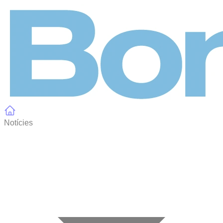
Panell de gestió de galetes
Notícies