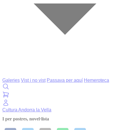
Galeries
Vist i no vist
Passava per aquí
Hemeroteca
Cultura
Andorra la Vella
I per postres, novel·lista