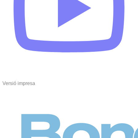
Versió impresa