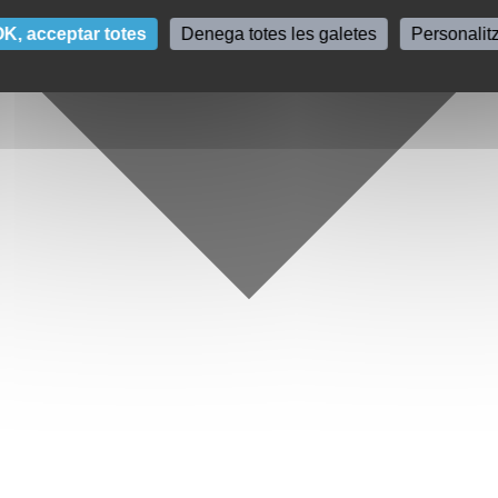
K, acceptar totes
Denega totes les galetes
Personalit