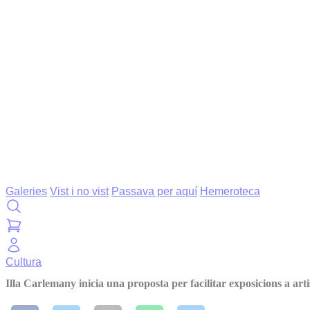
Galeries
Vist i no vist
Passava per aquí
Hemeroteca
Cultura
Illa Carlemany inicia una proposta per facilitar exposicions a arti