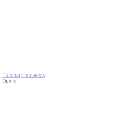
Editorial
Entrevistes
Opinió