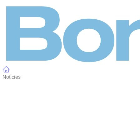
Panell de gestió de galetes
Notícies