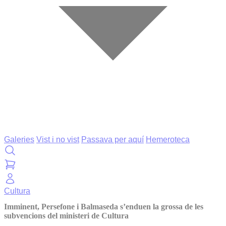
Galeries
Vist i no vist
Passava per aquí
Hemeroteca
Cultura
Imminent, Persefone i Balmaseda s’enduen la grossa de les
subvencions del ministeri de Cultura