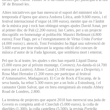
3F de Brussel·les.
Altres iniciativves que han merescut el suport del ministeri són la
temporada d’òpera que aixeca Andorra Lírica, amb 9.600 euros, i el
festival internacional d’orgue (4.100 euros), mentre que en l’àmbit
de la música pop i rock han obtingut senges ajudes David Amat, per
al primer disc de Pali (2.200 euros); Jan Cartes, per a un projecte
discogràfic en homenatge al polifacètic Maurici Bellmunt (4.800
euros); Four Flags, per a l’enregistrament de
Virtus Unita Fortior
(4.000 euros) i, atenció, Toni Fernández ha lligat una subvenció de
5.600 euros per tirar endavant la segona edició del concurs de
música d’autor de la Fada Ignorant, que semblava mort i enterrat.
Pel que fa al teatre, les ajudes s eles han repartit Líquid Dansa
(5.000 euros per al pròxim muntatge,
Corones
); An-danda-rà (4.700
euros per a
Lastres
); Alfons Casal (3.100 euros per a
Desperta
), i
Rosa Mari Herrador (1.200 euros per participar al festival
d’Antananarive, Madagascar). El Cor de Rock d’Encamp, de la
seva banda, ha rebut 5.300 euros per a un bolo a Estrasburg, i el
cantautor Quim Salvat, que en breu enregistrarà als estudis Abbey
Road de Londres, 2.800.
La trentena de projectes que aquest 2018 han merescut una juda de
Govern es completa amb el Cineclub (5.000 euros), la colla de
diavbles (1.300), la colla castellera (5.500), la revista
Portella