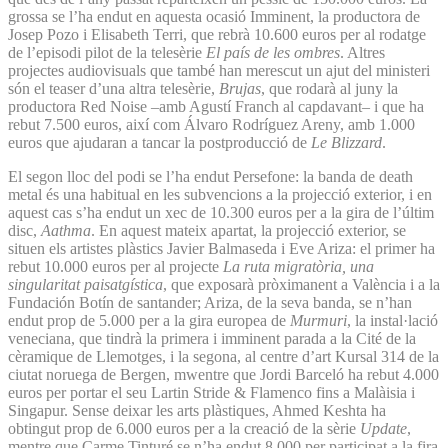
grossa se l’ha endut en aquesta ocasió Imminent, la productora de
Josep Pozo i Elisabeth Terri, que rebrà 10.600 euros per al rodatge
de l’episodi pilot de la telesèrie
El país de les ombres
. Altres
projectes audiovisuals que també han merescut un ajut del ministeri
són el teaser d’una altra telesèrie,
Brujas
, que rodarà al juny la
productora Red Noise –amb Agustí Franch al capdavant– i que ha
rebut 7.500 euros, així com Álvaro Rodríguez Areny, amb 1.000
euros que ajudaran a tancar la postproducció de
Le Blizzard
.
El segon lloc del podi se l’ha endut Persefone: la banda de death
metal és una habitual en les subvencions a la projecció exterior, i en
aquest cas s’ha endut un xec de 10.300 euros per a la gira de l’últim
disc,
Aathma
. En aquest mateix apartat, la projecció exterior, se
situen els artistes plàstics Javier Balmaseda i Eve Ariza: el primer ha
rebut 10.000 euros per al projecte
La ruta migratòria, una
singularitat paisatgística
, que exposarà pròximanent a València i a la
Fundación Botín de santander; Ariza, de la seva banda, se n’han
endut prop de 5.000 per a la gira europea de
Murmuri
, la instal·lació
veneciana, que tindrà la primera i imminent parada a la Cité de la
cèramique de Llemotges, i la segona, al centre d’art Kursal 314 de la
ciutat noruega de Bergen, mwentre que Jordi Barceló ha rebut 4.000
euros per portar el seu Lartin Stride & Flamenco fins a Malàisia i
Singapur. Sense deixar les arts plàstiques, Ahmed Keshta ha
obtingut prop de 6.000 euros per a la creació de la sèrie
Update
,
mentre que Carme Tinturé se n’ha endut 8.000 per participat a la fira