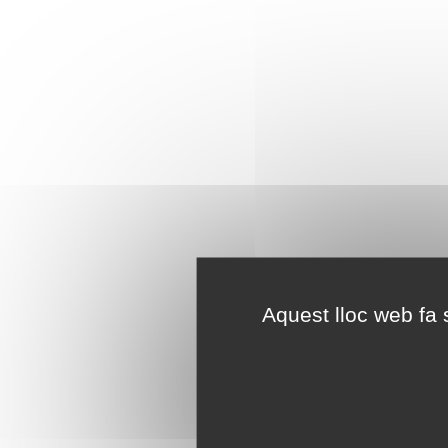
Aquest lloc web fa s