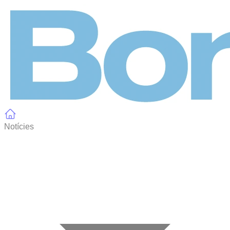
Panell de gestió de galetes
Notícies