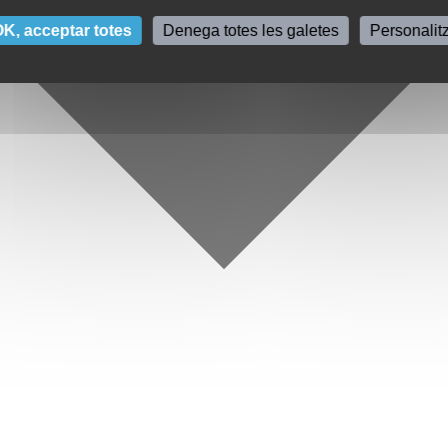
K, acceptar totes
Denega totes les galetes
Personalit