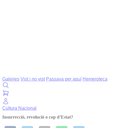
Galeries
Vist i no vist
Passava per aquí
Hemeroteca
Cultura
Nacional
Insurrecció, revolució o cop d’Estat?