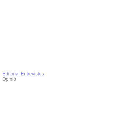
Editorial
Entrevistes
Opinió