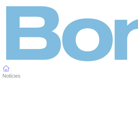
Panell de gestió de galetes
Notícies