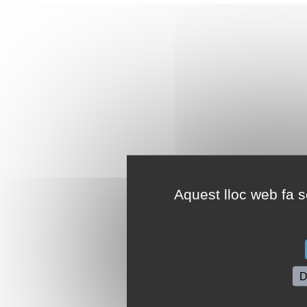
Aquest lloc web fa se
D