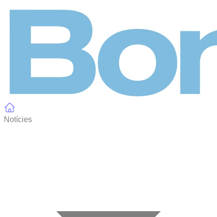
Panell de gestió de galetes
Notícies