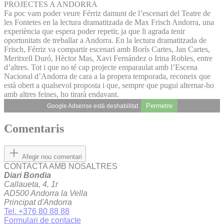
PROJECTES A ANDORRA
Fa poc vam poder veure Férriz damunt de l’escenari del Teatre de
les Fontetes en la lectura dramatitzada de Max Frisch Andorra, una
experiència que espera poder repetir, ja que li agrada tenir
oportunitats de treballar a Andorra. En la lectura dramatitzada de
Frisch, Férriz va compartir escenari amb Borís Cartes, Jan Cartes,
Meritxell Duró, Hèctor Mas, Xavi Fernández o Irina Robles, entre
d’altres. Tot i que no té cap projecte emparaulat amb l’Escena
Nacional d’Andorra de cara a la propera temporada, reconeix que
està obert a qualsevol proposta i que, sempre que pugui alternar-ho
amb altres feines, ho tirarà endavant.
Permetre
Google Adsense està deshabilitat.
Comentaris
Afegir nou comentari
CONTACTA AMB NOSALTRES
Diari Bondia
Callaueta, 4, 1r
AD500 Andorra la Vella
Principat d'Andorra
Tel. +376 80 88 88
Formulari de contacte