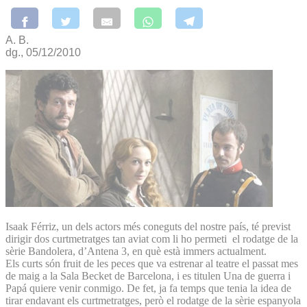
A. B.
dg., 05/12/2010
Isaak Férriz, un dels actors més coneguts del nostre país, té previst
dirigir dos curtmetratges tan aviat com li ho permeti el rodatge de la
sèrie Bandolera, d’Antena 3, en què està immers actualment.
Els curts són fruit de les peces que va estrenar al teatre el passat mes
de maig a la Sala Becket de Barcelona, i es titulen Una de guerra i
Papá quiere venir conmigo. De fet, ja fa temps que tenia la idea de
tirar endavant els curtmetratges, però el rodatge de la sèrie espanyola