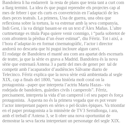
Bandolera li ha endarrerit la resta de plans que tenia tant a curt com
a llarg termini. La idea és que pugui reprendre els projectes cap al
mes de febrer i que els curts es converteixin en l’adaptació de les
dues peces teatrals. La primera, Una de guerra, una obra que
reflexiona sobre la tortura, la va estrenar amb la seva companyia,
Indi Gest, i la va dirigir basant-se en un text d’Àlex Mañas. L’altre
curtmetratge es titula Papa quiere venir conmigo, i “parla sobretot de
com afrontem la pèrdua d’un ésser estimat”, diu Férriz. Tot i així, a
l’hora d’adaptar-lo en format cinematogràfic, l’actor i director
andorrà no descarta que hi pugui incloure algun canvi.
El rodatge de Bandolera el manté ara com ara apartat dels escenaris
de teatre, ja que la sèrie es grava a Madrid. Bandolera és la nova
sèrie que estrenarà Antena 3 a partir del mes de gener per tal de
competir amb l’acaparador d’audiències Sálvame diario de
Telecinco. Férriz explica que la nova sèrie està ambientada al segle
XIX, cap a finals del 1800, “una història molt coral on la
protagonista –paper que interpreta l’actriu Marta Hazas– viu
rodejada de bandolers, guàrdies civils i camperols”. Férriz,
precisament, interpreta la vida d’un camperol i el seu paper és força
protagonista. Aquesta no és la primera vegada que es pot veure
l’actor interpretant papers en sèries o pel·lícules èpiques. Va triomfar
en el paper protagonista a la minisèrie de TV3 Serrallonga, i ara,
amb el treball d’Antena 3, se li obre una nova oportunitat de
demostrar la seva faceta interpretant un personatge del segle XIX.