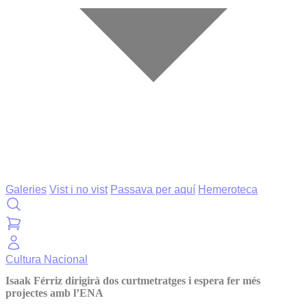
Galeries
Vist i no vist
Passava per aquí
Hemeroteca
Cultura
Nacional
Isaak Férriz dirigirà dos curtmetratges i espera fer més
projectes amb l’ENA