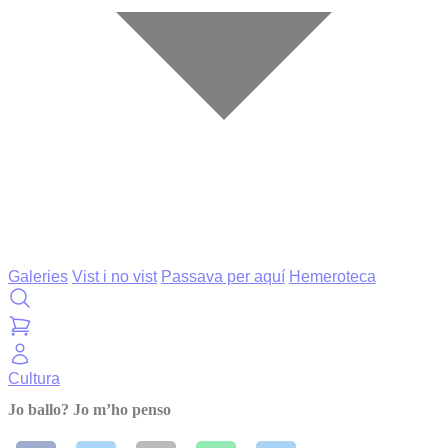
Galeries
Vist i no vist
Passava per aquí
Hemeroteca
Cultura
Jo ballo? Jo m’ho penso