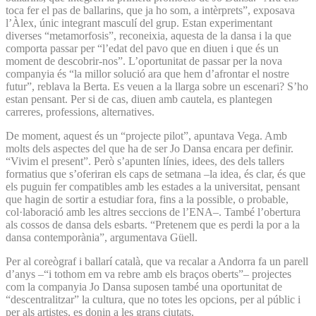
toca fer el pas de ballarins, que ja ho som, a intèrprets”, exposava
l’Àlex, únic integrant masculí del grup. Estan experimentant
diverses “metamorfosis”, reconeixia, aquesta de la dansa i la que
comporta passar per “l’edat del pavo que en diuen i que és un
moment de descobrir-nos”. L’oportunitat de passar per la nova
companyia és “la millor solució ara que hem d’afrontar el nostre
futur”, reblava la Berta. Es veuen a la llarga sobre un escenari? S’ho
estan pensant. Per si de cas, diuen amb cautela, es plantegen
carreres, professions, alternatives.
De moment, aquest és un “projecte pilot”, apuntava Vega. Amb
molts dels aspectes del que ha de ser Jo Dansa encara per definir.
“Vivim el present”. Però s’apunten línies, idees, des dels tallers
formatius que s’oferiran els caps de setmana –la idea, és clar, és que
els puguin fer compatibles amb les estades a la universitat, pensant
que hagin de sortir a estudiar fora, fins a la possible, o probable,
col·laboració amb les altres seccions de l’ENA–. També l’obertura
als cossos de dansa dels esbarts. “Pretenem que es perdi la por a la
dansa contemporània”, argumentava Güell.
Per al coreògraf i ballarí català, que va recalar a Andorra fa un parell
d’anys –“i tothom em va rebre amb els braços oberts”– projectes
com la companyia Jo Dansa suposen també una oportunitat de
“descentralitzar” la cultura, que no totes les opcions, per al públic i
per als artistes, es donin a les grans ciutats.