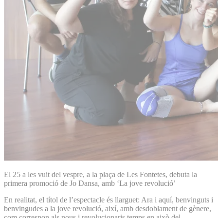
El 25 a les vuit del vespre, a la plaça de Les Fontetes, debuta la
primera promoció de Jo Dansa, amb ‘La jove revolució’
En realitat, el títol de l’espectacle és llarguet: Ara i aquí, benvinguts i
benvingudes a la jove revolució, així, amb desdoblament de gènere,
com correspon als nous i revolucionaris temps en això del