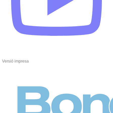
Versió impresa