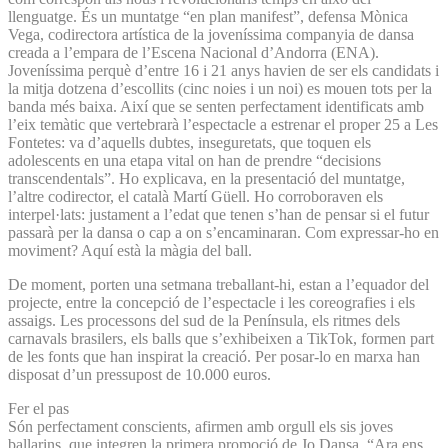
llenguatge. És un muntatge “en plan manifest”, defensa Mònica
Vega, codirectora artística de la joveníssima companyia de dansa
creada a l’empara de l’Escena Nacional d’Andorra (ENA).
Joveníssima perquè d’entre 16 i 21 anys havien de ser els candidats i
la mitja dotzena d’escollits (cinc noies i un noi) es mouen tots per la
banda més baixa. Així que se senten perfectament identificats amb
l’eix temàtic que vertebrarà l’espectacle a estrenar el proper 25 a Les
Fontetes: va d’aquells dubtes, inseguretats, que toquen els
adolescents en una etapa vital on han de prendre “decisions
transcendentals”. Ho explicava, en la presentació del muntatge,
l’altre codirector, el català Martí Güell. Ho corroboraven els
interpel·lats: justament a l’edat que tenen s’han de pensar si el futur
passarà per la dansa o cap a on s’encaminaran. Com expressar-ho en
moviment? Aquí està la màgia del ball.
De moment, porten una setmana treballant-hi, estan a l’equador del
projecte, entre la concepció de l’espectacle i les coreografies i els
assaigs. Les processons del sud de la Península, els ritmes dels
carnavals brasilers, els balls que s’exhibeixen a TikTok, formen part
de les fonts que han inspirat la creació. Per posar-lo en marxa han
disposat d’un pressupost de 10.000 euros.
Fer el pas
Són perfectament conscients, afirmen amb orgull els sis joves
ballarins, que integren la primera promoció de Jo Dansa. “Ara ens