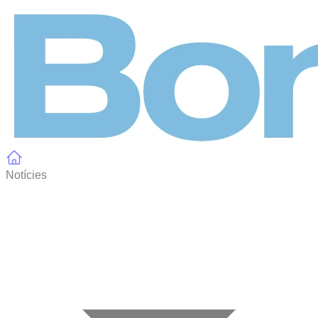
Panell de gestió de galetes
Notícies