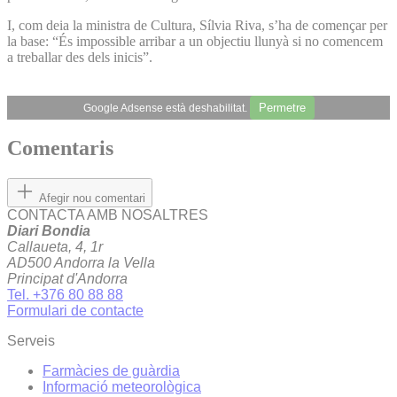
I, com deia la ministra de Cultura, Sílvia Riva, s’ha de començar per
la base: “És impossible arribar a un objectiu llunyà si no comencem
a treballar des dels inicis”.
Permetre
Google Adsense està deshabilitat.
Comentaris
Afegir nou comentari
CONTACTA AMB NOSALTRES
Diari Bondia
Callaueta, 4, 1r
AD500 Andorra la Vella
Principat d'Andorra
Tel. +376 80 88 88
Formulari de contacte
Serveis
Farmàcies de guàrdia
Informació meteorològica