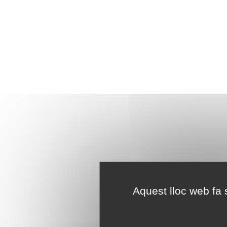
Aquest lloc web fa s