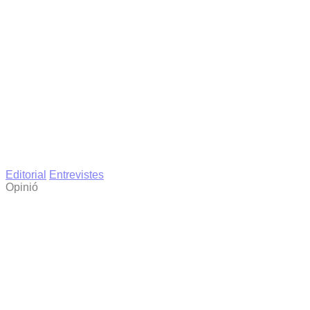
Editorial
Entrevistes
Opinió