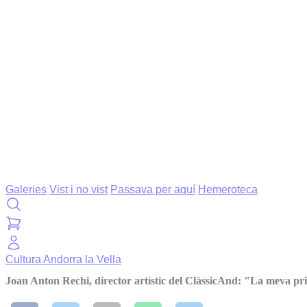
Galeries
Vist i no vist
Passava per aquí
Hemeroteca
Cultura
Andorra la Vella
Joan Anton Rechi, director artístic del ClàssicAnd: "La meva pri