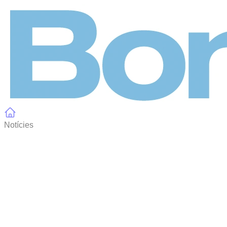
Panell de gestió de galetes
Notícies