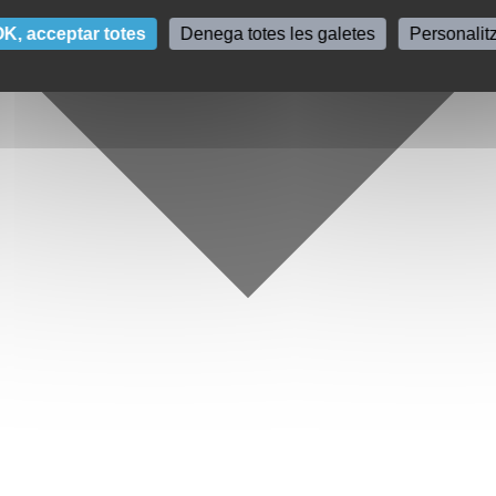
K, acceptar totes
Denega totes les galetes
Personalit