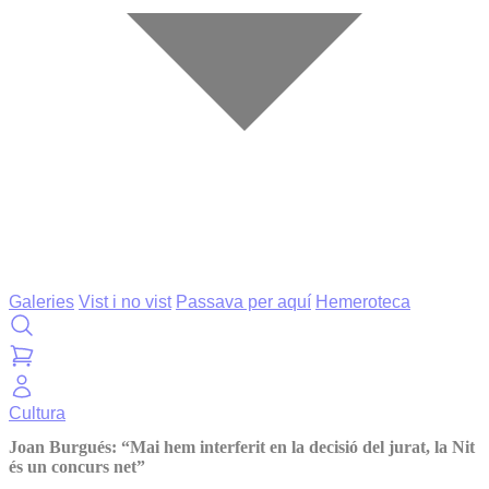
Galeries
Vist i no vist
Passava per aquí
Hemeroteca
Cultura
Joan Burgués: “Mai hem interferit en la decisió del jurat, la Nit
és un concurs net”