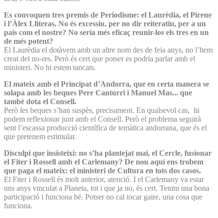
Es convoquen tres premis de Periodisme: el Laurèdia, el Pirene
i l’Àlex Lliteras. No és excessiu, per no dir reiteratiu, per a un
país com el nostre? No seria més eficaç reunir-los els tres en un
de més potent?
El Laurèdia el dotàvem amb un altre nom des de feia anys, no l’hem
creat del no-res. Però és cert que potser es podria parlar amb el
ministeri. No hi estem tancats.
El mateix amb el Principat d’Andorra, que en certa manera se
solapa amb les beques Pere Canturri i Manuel Mas... que
també dota el Consell.
Però les beques s’han suspès, precisament. En qualsevol cas, hi
podem reflexionar junt amb el Consell. Però el problema seguirà
sent l’escassa producció científica de temàtica andorrana, que és el
que pretenem estimular.
Disculpi que insisteixi: no s’ha plantejat mai, el Cercle, fusionar
el Fiter i Rossell amb el Carlemany? De nou aquí ens trobem
que paga el mateix: el ministeri de Cultura en tots dos casos.
El Fiter i Rossell és molt anterior, atenció. I el Carlemany va estar
uns anys vinculat a Planeta, tot i que ja no, és cert. Tenim una bona
participació i funciona bé. Potser no cal tocar gaire, una cosa que
funciona.