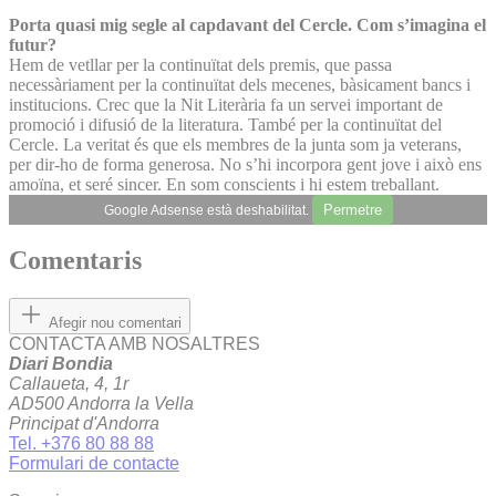
Porta quasi mig segle al capdavant del Cercle. Com s’imagina el
futur?
Hem de vetllar per la continuïtat dels premis, que passa
necessàriament per la continuïtat dels mecenes, bàsicament bancs i
institucions. Crec que la Nit Literària fa un servei important de
promoció i difusió de la literatura. També per la continuïtat del
Cercle. La veritat és que els membres de la junta som ja veterans,
per dir-ho de forma generosa. No s’hi incorpora gent jove i això ens
amoïna, et seré sincer. En som conscients i hi estem treballant.
Permetre
Google Adsense està deshabilitat.
Comentaris
Afegir nou comentari
CONTACTA AMB NOSALTRES
Diari Bondia
Callaueta, 4, 1r
AD500 Andorra la Vella
Principat d'Andorra
Tel. +376 80 88 88
Formulari de contacte