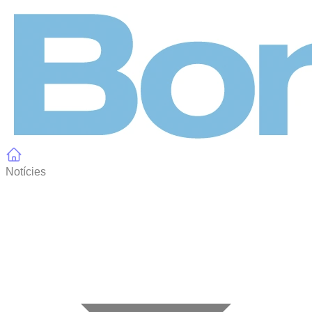
Panell de gestió de galetes
Notícies