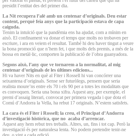
per valorar el passat, el present i el futur del cartell que qui ha
presidit l’entitat des del primer dia.
La Nit recupera l’alè amb un centenar d’originals. Deu estar
content, perquè feia anys que la participació estava de capa
caiguda.
Tenim la intuïció que la pandèmia ens ha ajudat, com a mínim en
això. El confinament va donar el temps que molts no trobaven per
escriure, i ara en veiem el resultat. També hi deu haver tingut a veure
la bona promoció que n’hem fet, i que molts dels premis, a més de la
bossa en metàl·lic, comporten la publicació de l’obra guanyadora.
Segons això, l’any que ve tornarem a la normalitat, al mig
centenar d’originals de les últimes edicions...
Hi va haver Nits en què al Fiter i Rossell hi van concórrer una
seixantena d’originals. Sense ser futuròlegs, pensem que seria
realista moure’ns entre els 70 i els 90 per a totes les modalitats que
es convoquen. Seria una bona xifra. Aquest any, per exemple, el
premi d’assaig literari, convocat per primera vegada i que dota el
Comú d’Andorra la Vella, ha rebut 17 originals. N’estem satisfets.
La cara és el Fiter i Rossell; la creu, el Principat d’Andorra
d’investigació històrica, que no acaba d’arrencar.
Aquest any hem rebut tres treballs. Altres, un, fins i tot cap. Però la
investigació és per naturalesa lenta. No podem pretendre tenir-ne
deu, o vint a cada edició.