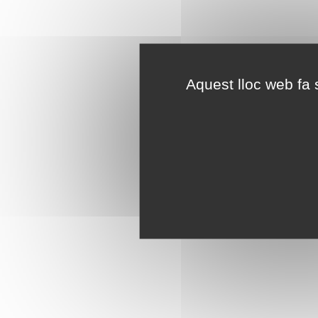
Aquest lloc web fa s