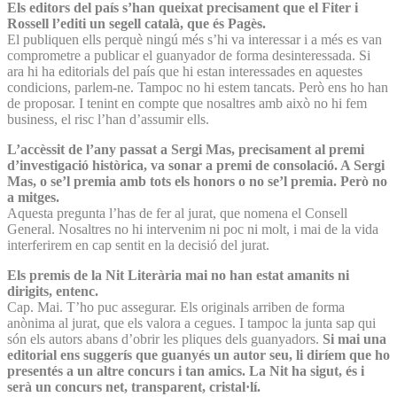
Els editors del país s’han queixat precisament que el Fiter i
Rossell l’editi un segell català, que és Pagès.
El publiquen ells perquè ningú més s’hi va interessar i a més es van
comprometre a publicar el guanyador de forma desinteressada. Si
ara hi ha editorials del país que hi estan interessades en aquestes
condicions, parlem-ne. Tampoc no hi estem tancats. Però ens ho han
de proposar. I tenint en compte que nosaltres amb això no hi fem
business, el risc l’han d’assumir ells.
L’accèssit de l’any passat a Sergi Mas, precisament al premi
d’investigació històrica, va sonar a premi de consolació. A Sergi
Mas, o se’l premia amb tots els honors o no se’l premia. Però no
a mitges.
Aquesta pregunta l’has de fer al jurat, que nomena el Consell
General. Nosaltres no hi intervenim ni poc ni molt, i mai de la vida
interferirem en cap sentit en la decisió del jurat.
Els premis de la Nit Literària mai no han estat amanits ni
dirigits, entenc.
Cap. Mai. T’ho puc assegurar. Els originals arriben de forma
anònima al jurat, que els valora a cegues. I tampoc la junta sap qui
són els autors abans d’obrir les pliques dels guanyadors.
Si mai una
editorial ens suggerís que guanyés un autor seu, li diríem que ho
presentés a un altre concurs i tan amics. La Nit ha sigut, és i
serà un concurs net, transparent, cristal·lí.