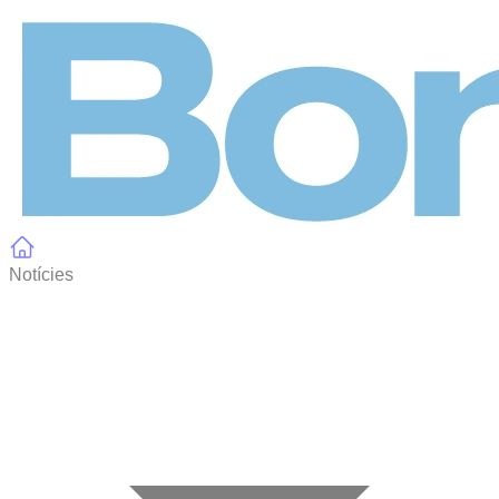
Panell de gestió de galetes
Notícies