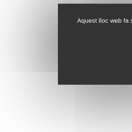
Aquest lloc web fa s