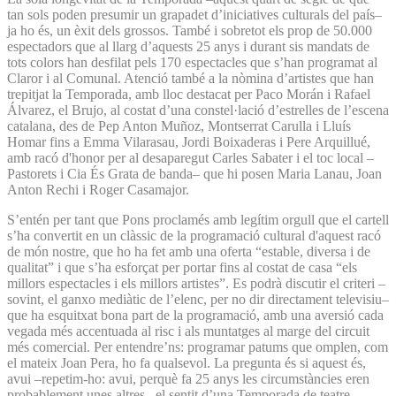
tan sols poden presumir un grapadet d’iniciatives culturals del país–
ja ho és, un èxit dels grossos. També i sobretot els prop de 50.000
espectadors que al llarg d’aquests 25 anys i durant sis mandats de
tots colors han desfilat pels 170 espectacles que s’han programat al
Claror i al Comunal. Atenció també a la nòmina d’artistes que han
trepitjat la Temporada, amb lloc destacat per Paco Morán i Rafael
Álvarez, el Brujo, al costat d’una constel·lació d’estrelles de l’escena
catalana, des de Pep Anton Muñoz, Montserrat Carulla i Lluís
Homar fins a Emma Vilarasau, Jordi Boixaderas i Pere Arquillué,
amb racó d'honor per al desaparegut Carles Sabater i el toc local –
Pastorets i Cia És Grata de banda– que hi posen Maria Lanau, Joan
Anton Rechi i Roger Casamajor.
S’entén per tant que Pons proclamés amb legítim orgull que el cartell
s’ha convertit en un clàssic de la programació cultural d'aquest racó
de món nostre, que ho ha fet amb una oferta “estable, diversa i de
qualitat” i que s’ha esforçat per portar fins al costat de casa “els
millors espectacles i els millors artistes”. Es podrà discutir el criteri –
sovint, el ganxo mediàtic de l’elenc, per no dir directament televisiu–
que ha esquitxat bona part de la programació, amb una aversió cada
vegada més accentuada al risc i als muntatges al marge del circuit
més comercial. Per entendre’ns: programar patums que omplen, com
el mateix Joan Pera, ho fa qualsevol. La pregunta és si aquest és,
avui –repetim-ho: avui, perquè fa 25 anys les circumstàncies eren
probablement unes altres– el sentit d’una Temporada de teatre