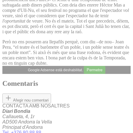
sufragada amb diners públics. Com deia dies enrere Hèctor Mas a
compte d'Ull-Nu, el seu festival no programa el que l'espectador
vol
veure, sinó el que consideren que l'espectador ha de tenir
l'oportunitat
de veure. No és el mateix. Tot el que precedeix, dèiem,
es pot discutir, però el cert és que la capital i Sant Julià ho tenen clar,
i que el públic els dona any rere any la raó.
Però no ens posarem ara llepafils perquè, com diu –de nou– Joan
Pera, “el teatre és el baròmetre d’un poble, i un poble sense teatre és
un poble mort”. Si això és més que una frase rodona, és evident que
encara estem ben vius. I bona part de la culpa és de la Temporada,
no en tinguin cap dubte.
Permetre
Google Adsense està deshabilitat.
Comentaris
Afegir nou comentari
CONTACTA AMB NOSALTRES
Diari Bondia
Callaueta, 4, 1r
AD500 Andorra la Vella
Principat d'Andorra
Tel. +376 80 88 88