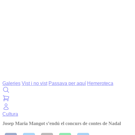
Galeries
Vist i no vist
Passava per aquí
Hemeroteca
Cultura
Josep Maria Mangot s’endú el concurs de contes de Nadal