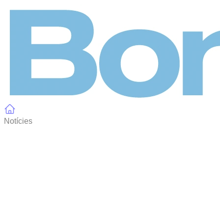
Panell de gestió de galetes
Notícies