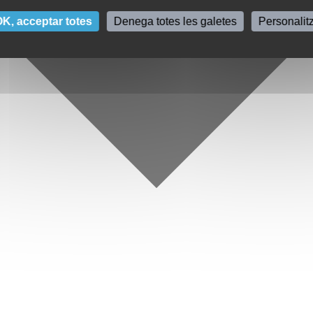
K, acceptar totes
Denega totes les galetes
Personalit