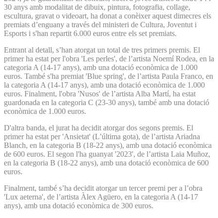
30 anys amb modalitat de dibuix, pintura, fotografia, collage,
escultura, gravat o videoart, ha donat a conèixer aquest dimecres els
premiats d’enguany a través del ministeri de Cultura, Joventut i
Esports i s'han repartit 6.000 euros entre els set premiats.
Entrant al detall, s’han atorgat un total de tres primers premis. El
primer ha estat per l'obra 'Les perles', de l’artista Noemí Rodea, en la
categoria A (14-17 anys), amb una dotació econòmica de 1.000
euros. També s'ha premiat 'Blue spring', de l’artista Paula Franco, en
la categoria A (14-17 anys), amb una dotació econòmica de 1.000
euros. Finalment, l'obra 'Nusos' de l’artista Alba Martí, ha estat
guardonada en la categoria C (23-30 anys), també amb una dotació
econòmica de 1.000 euros.
D'altra banda, el jurat ha decidit atorgar dos segons premis. El
primer ha estat per 'Ansietat' (L’última gota), de l’artista Ariadna
Blanch, en la categoria B (18-22 anys), amb una dotació econòmica
de 600 euros. El segon l'ha guanyat '2023', de l’artista Laia Muñoz,
en la categoria B (18-22 anys), amb una dotació econòmica de 600
euros.
Finalment, també s’ha decidit atorgar un tercer premi per a l’obra
'Lux aeterna', de l’artista Àlex Agüero, en la categoria A (14-17
anys), amb una dotació econòmica de 300 euros.