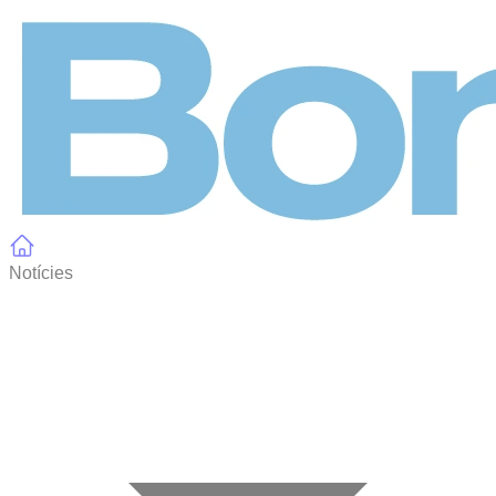
Panell de gestió de galetes
Notícies