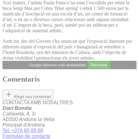
Així mateix, l’artista Paula Franco ha estat l’escollida per rebre la
beca Sergi Mas per l’obra 'Blue spring' i rebrà 1.500 euros per la
matrícula d’inscripció en una escola d’art, un centre de formació
d’art, o en un o diversos cursos relacionats amb alguna modalitat
d’art. L’import de la beca, però, també pot ser utilitzat per a
l’adquisició de material artístic.
Amb tot, des del Govern s'ha anunciat que l'exposició itinerant per
diferents espais d’exposició del país s’inaugurarà al setembre a
l’hotel Rosaleda, seu del ministeri de Cultura, amb l’objectiu de
donar visibilitat i promocionar els joves artistes.
Permetre
Google Adsense està deshabilitat.
Comentaris
Afegir nou comentari
CONTACTA AMB NOSALTRES
Diari Bondia
Callaueta, 4, 1r
AD500 Andorra la Vella
Principat d'Andorra
Tel. +376 80 88 88
Formulari de contacte