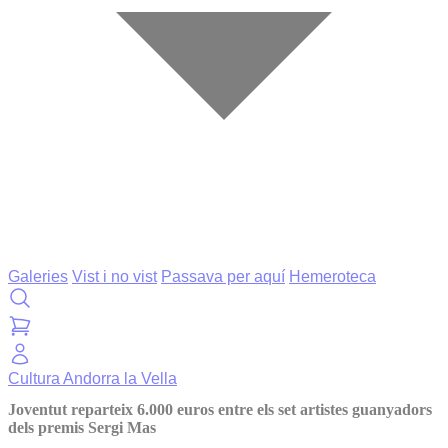
Galeries
Vist i no vist
Passava per aquí
Hemeroteca
Cultura
Andorra la Vella
Joventut reparteix 6.000 euros entre els set artistes guanyadors
dels premis Sergi Mas