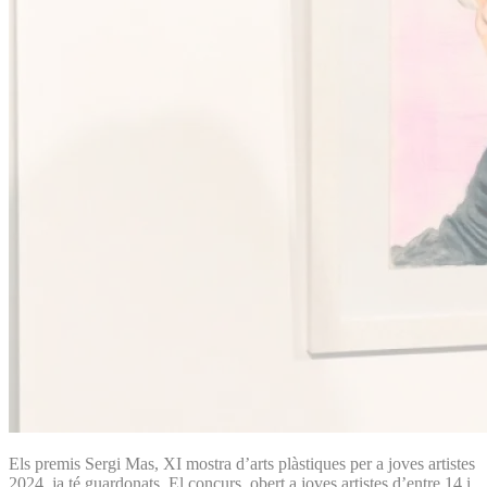
Els premis Sergi Mas, XI mostra d’arts plàstiques per a joves artistes
2024, ja té guardonats. El concurs, obert a joves artistes d’entre 14 i