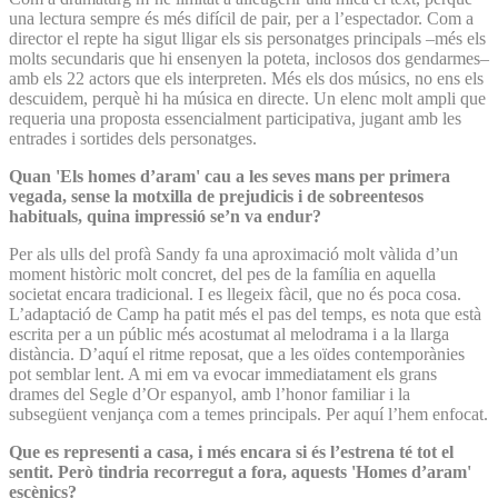
una lectura sempre és més difícil de pair, per a l’espectador. Com a
director el repte ha sigut lligar els sis personatges principals –més els
molts secundaris que hi ensenyen la poteta, inclosos dos gendarmes–
amb els 22 actors que els interpreten. Més els dos músics, no ens els
descuidem, perquè hi ha música en directe. Un elenc molt ampli que
requeria una proposta essencialment participativa, jugant amb les
entrades i sortides dels personatges.
Quan 'Els homes d’aram' cau a les seves mans per primera
vegada, sense la motxilla de prejudicis i de sobreentesos
habituals, quina impressió se’n va endur?
Per als ulls del profà Sandy fa una aproximació molt vàlida d’un
moment històric molt concret, del pes de la família en aquella
societat encara tradicional. I es llegeix fàcil, que no és poca cosa.
L’adaptació de Camp ha patit més el pas del temps, es nota que està
escrita per a un públic més acostumat al melodrama i a la llarga
distància. D’aquí el ritme reposat, que a les oïdes contemporànies
pot semblar lent. A mi em va evocar immediatament els grans
drames del Segle d’Or espanyol, amb l’honor familiar i la
subsegüent venjança com a temes principals. Per aquí l’hem enfocat.
Que es representi a casa, i més encara si és l’estrena té tot el
sentit. Però tindria recorregut a fora, aquests 'Homes d’aram'
escènics?