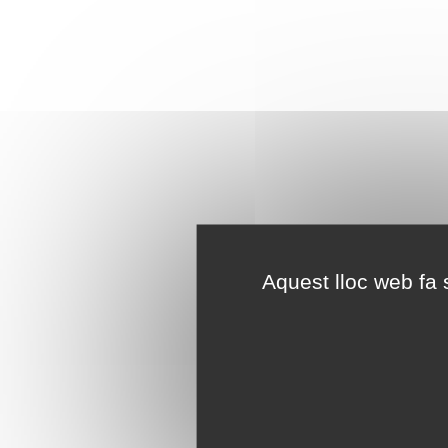
Aquest lloc web fa s