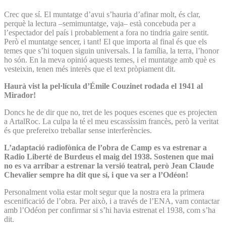
Crec que sí. El muntatge d’avui s’hauria d’afinar molt, és clar,
perquè la lectura –semimuntatge, vaja– està concebuda per a
l’espectador del país i probablement a fora no tindria gaire sentit.
Però el muntatge sencer, i tant! El que importa al final és que els
temes que s’hi toquen siguin universals. I la família, la terra, l’honor
ho són. En la meva opinió aquests temes, i el muntatge amb què es
vesteixin, tenen més interès que el text pròpiament dit.
Haurà vist la pel·lícula d’Émile Couzinet rodada el 1941 al
Mirador!
Doncs he de dir que no, tret de les poques escenes que es projecten
a ArtalRoc. La culpa la té el meu escassíssim francès, però la veritat
és que prefereixo treballar sense interferències.
L’adaptació radiofònica de l’obra de Camp es va estrenar a
Radio Liberté de Burdeus el maig del 1938. Sostenen que mai
no es va arribar a estrenar la versió teatral, però Jean Claude
Chevalier sempre ha dit que sí, i que va ser a l’Odéon!
Personalment volia estar molt segur que la nostra era la primera
escenificació de l’obra. Per això, i a través de l’ENA, vam contactar
amb l’Odéon per confirmar si s’hi havia estrenat el 1938, com s’ha
dit.