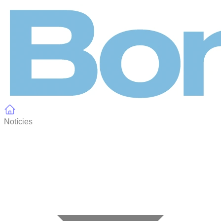
Panell de gestió de galetes
Notícies