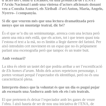
d’actes del Comú d’Escaldes, en una producció de l’ENA i
l’Arxiu Nacional i amb una vintena d’actors aficionats donant
veu a Conxita Asnurri, els Xiriball –l’avi Anton, Maria, Angelo,
Nyerro– i companyia.
Si dic que veurem més que una lectura dramatitzada però
menys que un muntatge teatral, dic bé?
És el que se’n diu un semimuntatge, arrenca com una lectura però
anem una mica més enllà, que els actors, tot i que tenen quasi tota
l’estona el text a la mà, no es limitin a llegir darrere del faristol. Per
això introduïm cert moviment en un espai que no és pròpiament
parlant una escenografia però que tampoc és un teatre buit.
Amb vestuari?
La idea és oferir un tastet del que podria arribar a ser l’escenificació
de
Els homes d’aram
. Molts dels actors repeteixen personatge, i
porten vestuari perquè l’espectador els identifiqui, però no és una
caracterització plena.
Interpreto doncs que la voluntat és que un dia es pugui pujar
als escenaris una Andorra amb tots els ets i uts teatrals.
El que pretenem és deixar l’espectador amb les ganes de veure
l’obra. I això hauria de ser de nou una iniciativa de l’ENA, de