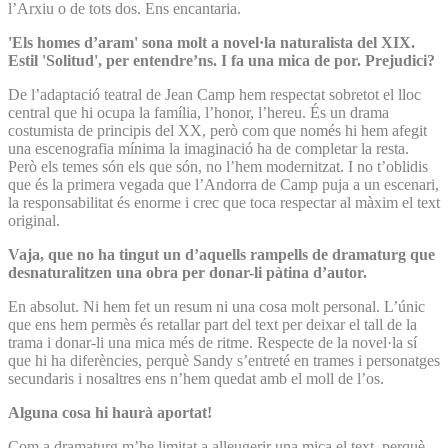
l’Arxiu o de tots dos. Ens encantaria.
'Els homes d’aram' sona molt a novel·la naturalista del XIX.
Estil 'Solitud', per entendre’ns. I fa una mica de por. Prejudici?
De l’adaptació teatral de Jean Camp hem respectat sobretot el lloc
central que hi ocupa la família, l’honor, l’hereu. És un drama
costumista de principis del XX, però com que només hi hem afegit
una escenografia mínima la imaginació ha de completar la resta.
Però els temes són els que són, no l’hem modernitzat. I no t’oblidis
que és la primera vegada que l’Andorra de Camp puja a un escenari,
la responsabilitat és enorme i crec que toca respectar al màxim el text
original.
Vaja, que no ha tingut un d’aquells rampells de dramaturg que
desnaturalitzen una obra per donar-li pàtina d’autor.
En absolut. Ni hem fet un resum ni una cosa molt personal. L’únic
que ens hem permès és retallar part del text per deixar el tall de la
trama i donar-li una mica més de ritme. Respecte de la novel·la sí
que hi ha diferències, perquè Sandy s’entreté en trames i personatges
secundaris i nosaltres ens n’hem quedat amb el moll de l’os.
Alguna cosa hi haurà aportat!
Com a dramaturg m’he limitat a alleugerir una mica el text, perquè