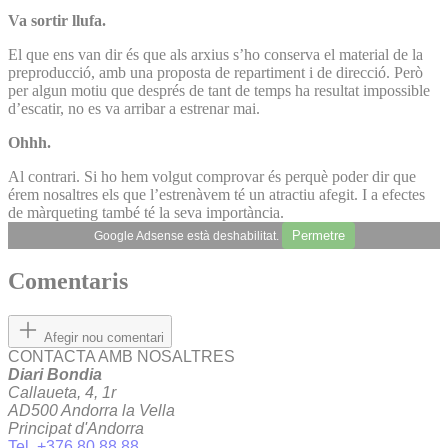
Va sortir llufa.
El que ens van dir és que als arxius s’ho conserva el material de la
preproducció, amb una proposta de repartiment i de direcció. Però
per algun motiu que després de tant de temps ha resultat impossible
d’escatir, no es va arribar a estrenar mai.
Ohhh.
Al contrari. Si ho hem volgut comprovar és perquè poder dir que
érem nosaltres els que l’estrenàvem té un atractiu afegit. I a efectes
de màrqueting també té la seva importància.
Permetre
Google Adsense està deshabilitat.
Comentaris
Afegir nou comentari
CONTACTA AMB NOSALTRES
Diari Bondia
Callaueta, 4, 1r
AD500 Andorra la Vella
Principat d'Andorra
Tel. +376 80 88 88