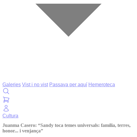
Galeries
Vist i no vist
Passava per aquí
Hemeroteca
Cultura
Juanma Casero: “Sandy toca temes universals: família, terres,
honor... i venjança”