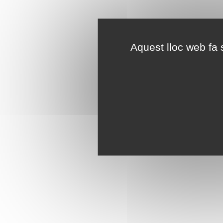
Aquest lloc web fa s