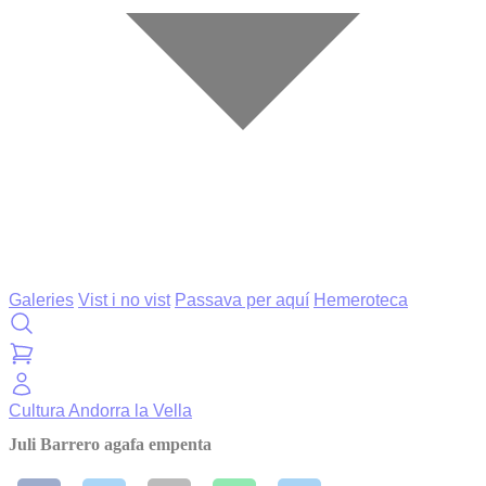
Galeries
Vist i no vist
Passava per aquí
Hemeroteca
Cultura
Andorra la Vella
Juli Barrero agafa empenta