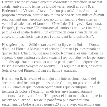
Barrero s’ha posat com a objectiu consolidar la presència al mercat
català: amb els cinc temes de Líquid va fer soroll al Sona 9, a
Enderrock i a Viasona. Ara vol fer “un pas més”, diu. Amb una
proposta ambiciosa, perquè moure una banda de nou músics és avui
pràcticament una heroïcitat, per no dir un suïcidi, i dues cites en
vermell al calendari: el Jambo i l’FNAC del Triangle, a Barcelona.
Després, ja es veurà: “Estrenar-nos al Jambo és un luxe i un repte,
perquè és el nostre festival i un exemple de com s’han de fer les
coses: amb paciència, pas a pas i conservant la idiosincràsia”.
El següent pas de Sòlid seran els videoclips, en la línia de Dones
d’aigua i Plou a la Massana: el primer, Entre tu i jo, s’estrenarà en
quinze dies. L’ha dirigit de nou Hèctor Romance, és una història de
superació que explora els drets sexuals i reproductius de les persones
amb discapacitat i ha comptat amb la participació d’intèrprets de
l’Escola Nostra Senyora de Meritxell. Li seguiran al llarg de l’estiu
Sota el cel del Pirineu i Quan els llums s’apaguen.
Barrero, en fi, ha avalat el nou ajut a la internacionalització del
sector musical instituït pel ministeri de Cultura, un pessic anual de
40.000 euros al qual podran optar bandes que certifiquin una
trentena de bolos a l’exterior en els tres anys immediatament
anteriors a la convocatòria. “Han posat el llistó molt alt, tant que jo
mateix no hi arribo. Des de la pandèmia puc haver fet una
seixantena de bolos a casa i només 20 a fora. Però em sembla una