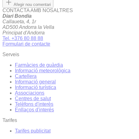
Afegir nou comentari
CONTACTA AMB NOSALTRES
Diari Bondia
Callaueta, 4, 1r
AD500 Andorra la Vella
Principat d'Andorra
Tel. +376 80 88 88
Formulari de contacte
Serveis
Farmàcies de guàrdia
Informació meteorològica
Cartellera
Informació general
Informació turística
Associacions
Centres de salut
Telèfons d'interès
Enllaços d'interés
Tarifes
Tarifes publicitat