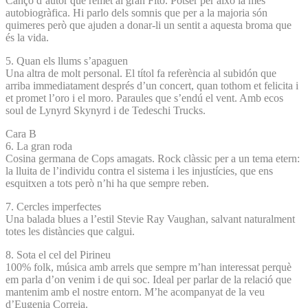
Cançó d’autor que remet al gran Fito. Potser per això la més
autobiogràfica. Hi parlo dels somnis que per a la majoria són
quimeres però que ajuden a donar-li un sentit a aquesta broma que
és la vida.
5. Quan els llums s’apaguen
Una altra de molt personal. El títol fa referència al subidón que
arriba immediatament després d’un concert, quan tothom et felicita i
et promet l’oro i el moro. Paraules que s’endú el vent. Amb ecos
soul de Lynyrd Skynyrd i de Tedeschi Trucks.
Cara B
6. La gran roda
Cosina germana de Cops amagats. Rock clàssic per a un tema etern:
la lluita de l’individu contra el sistema i les injustícies, que ens
esquitxen a tots però n’hi ha que sempre reben.
7. Cercles imperfectes
Una balada blues a l’estil Stevie Ray Vaughan, salvant naturalment
totes les distàncies que calgui.
8. Sota el cel del Pirineu
100% folk, música amb arrels que sempre m’han interessat perquè
em parla d’on venim i de qui soc. Ideal per parlar de la relació que
mantenim amb el nostre entorn. M’he acompanyat de la veu
d’Eugenia Correia.