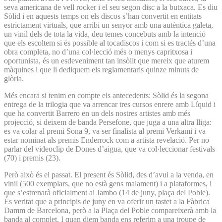
seva americana de vell rocker i el seu segon disc a la butxaca. Es diu
Sòlid i en aquests temps on els discos s’han convertit en entitats
estrictament virtuals, que arribi un senyor amb una autèntica galeta,
un vinil dels de tota la vida, deu temes concebuts amb la intenció
que els escoltem si és possible al tocadiscos i com si es tractés d’una
obra completa, no d’una col·lecció més o menys capritxosa i
oportunista, és un esdeveniment tan insòlit que mereix que aturem
màquines i que li dediquem els reglamentaris quinze minuts de
glòria.
Més encara si tenim en compte els antecedents: Sòlid és la segona
entrega de la trilogia que va arrencar tres cursos enrere amb Líquid i
que ha convertit Barrero en un dels nostres artistes amb més
projecció, si deixem de banda Persefone, que juga a una altra lliga:
es va colar al premi Sona 9, va ser finalista al premi Verkami i va
estar nominat als premis Enderrock com a artista revelació. Per no
parlar del videoclip de Dones d’aigua, que va col·leccionar festivals
(70) i premis (23).
Però això és el passat. El present és Sòlid, des d’avui a la venda, en
vinil (500 exemplars, que no està gens malament) i a plataformes, i
que s’estrenarà oficialment al Jambo (14 de juny, plaça del Poble).
És veritat que a principis de juny en va oferir un tastet a la Fàbrica
Damm de Barcelona, però a la Plaça del Poble compareixerà amb la
banda al complet. I quan diem banda ens referim a una troupe de