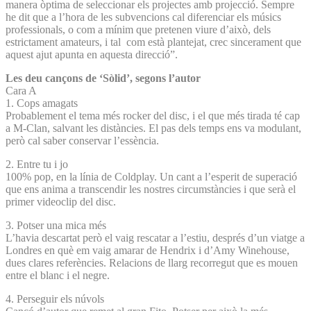
manera òptima de seleccionar els projectes amb projecció. Sempre
he dit que a l’hora de les subvencions cal diferenciar els músics
professionals, o com a mínim que pretenen viure d’això, dels
estrictament amateurs, i tal com està plantejat, crec sincerament que
aquest ajut apunta en aquesta direcció”.
Les deu cançons de ‘Sòlid’, segons l’autor
Cara A
1. Cops amagats
Probablement el tema més rocker del disc, i el que més tirada té cap
a M-Clan, salvant les distàncies. El pas dels temps ens va modulant,
però cal saber conservar l’essència.
2. Entre tu i jo
100% pop, en la línia de Coldplay. Un cant a l’esperit de superació
que ens anima a transcendir les nostres circumstàncies i que serà el
primer videoclip del disc.
3. Potser una mica més
L’havia descartat però el vaig rescatar a l’estiu, després d’un viatge a
Londres en què em vaig amarar de Hendrix i d’Amy Winehouse,
dues clares referències. Relacions de llarg recorregut que es mouen
entre el blanc i el negre.
4. Perseguir els núvols