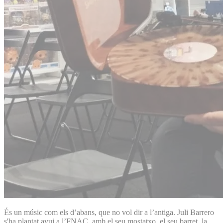
És un músic com els d’abans, que no vol dir a l’antiga. Juli Barrero
s'ha plantat avui a l’FNAC, amb el seu mostatxo, el seu barret, la