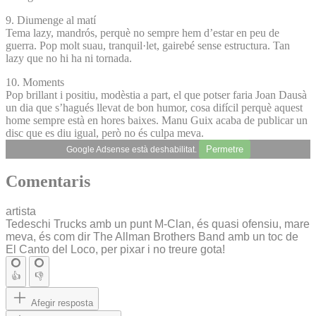
9. Diumenge al matí
Tema lazy, mandrós, perquè no sempre hem d’estar en peu de
guerra. Pop molt suau, tranquil·let, gairebé sense estructura. Tan
lazy que no hi ha ni tornada.
10. Moments
Pop brillant i positiu, modèstia a part, el que potser faria Joan Dausà
un dia que s’hagués llevat de bon humor, cosa difícil perquè aquest
home sempre està en hores baixes. Manu Guix acaba de publicar un
disc que es diu igual, però no és culpa meva.
Permetre
Google Adsense està deshabilitat.
Comentaris
artista
Tedeschi Trucks amb un punt M-Clan, és quasi ofensiu, mare
meva, és com dir The Allman Brothers Band amb un toc de
El Canto del Loco, per pixar i no treure gota!
👍
👎
Afegir resposta