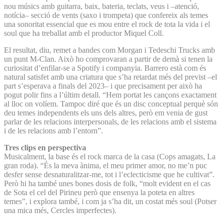
nou músics amb guitarra, baix, bateria, teclats, veus i –atenció,
notícia– secció de vents (saxo i trompeta) que confereix als temes
una sonoritat essencial que es mou entre el rock de tota la vida i el
soul que ha treballat amb el productor Miquel Coll.
El resultat, diu, remet a bandes com Morgan i Tedeschi Trucks amb
un punt M-Clan. Això ho comprovaran a partir de demà si tenen la
curiositat d’enfilar-se a Spotify i companyia. Barrero està com és
natural satisfet amb una criatura que s’ha retardat més del previst –el
part s’esperava a finals del 2023– i que precisament per això ha
pogut polir fins a l’últim detall. “Hem portat les cançons exactament
al lloc on volíem. Tampoc diré que és un disc conceptual perquè són
deu temes independents els uns dels altres, però em venia de gust
parlar de les relacions interpersonals, de les relacions amb el sistema
i de les relacions amb l’entorn”.
Tres clips en perspectiva
Musicalment, la base és el rock marca de la casa (Cops amagats, La
gran roda). “És la meva ànima, el meu primer amor, no me’n puc
desfer sense desnaturalitzar-me, tot i l’eclecticisme que he cultivat”.
Però hi ha també unes bones dosis de folk, “molt evident en el cas
de Sota el cel del Pirineu però que ensenya la poteta en altres
temes”, i explora també, i com ja s’ha dit, un costat més soul (Potser
una mica més, Cercles imperfectes).