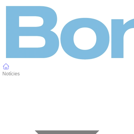
Panell de gestió de galetes
Notícies