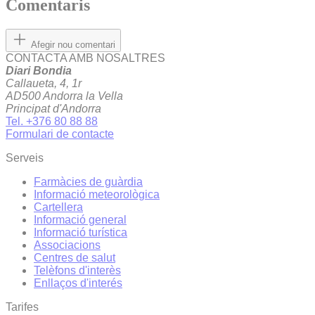
Comentaris
Afegir nou comentari
CONTACTA AMB NOSALTRES
Diari Bondia
Callaueta, 4, 1r
AD500 Andorra la Vella
Principat d'Andorra
Tel. +376 80 88 88
Formulari de contacte
Serveis
Farmàcies de guàrdia
Informació meteorològica
Cartellera
Informació general
Informació turística
Associacions
Centres de salut
Telèfons d'interès
Enllaços d'interés
Tarifes