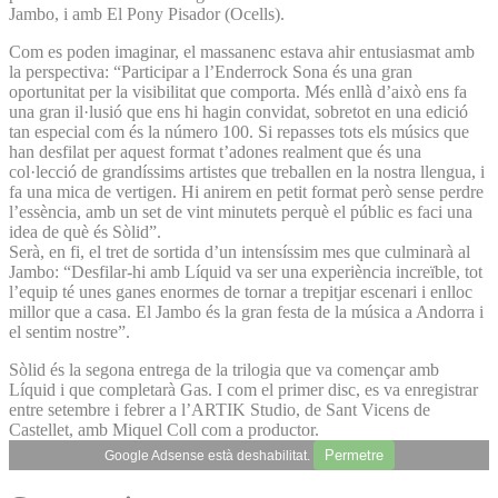
Jambo, i amb El Pony Pisador (Ocells).
Com es poden imaginar, el massanenc estava ahir entusiasmat amb
la perspectiva: “Participar a l’Enderrock Sona és una gran
oportunitat per la visibilitat que comporta. Més enllà d’això ens fa
una gran il·lusió que ens hi hagin convidat, sobretot en una edició
tan especial com és la número 100. Si repasses tots els músics que
han desfilat per aquest format t’adones realment que és una
col·lecció de grandíssims artistes que treballen en la nostra llengua, i
fa una mica de vertigen. Hi anirem en petit format però sense perdre
l’essència, amb un set de vint minutets perquè el públic es faci una
idea de què és Sòlid”.
Serà, en fi, el tret de sortida d’un intensíssim mes que culminarà al
Jambo: “Desfilar-hi amb Líquid va ser una experiència increïble, tot
l’equip té unes ganes enormes de tornar a trepitjar escenari i enlloc
millor que a casa. El Jambo és la gran festa de la música a Andorra i
el sentim nostre”.
Sòlid és la segona entrega de la trilogia que va començar amb
Líquid i que completarà Gas. I com el primer disc, es va enregistrar
entre setembre i febrer a l’ARTIK Studio, de Sant Vicens de
Castellet, amb Miquel Coll com a productor.
Permetre
Google Adsense està deshabilitat.