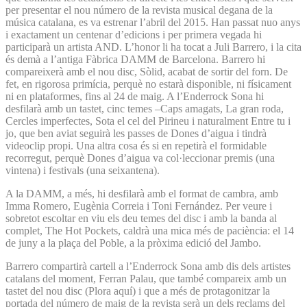
per presentar el nou número de la revista musical degana de la
música catalana, es va estrenar l’abril del 2015. Han passat nuo anys
i exactament un centenar d’edicions i per primera vegada hi
participarà un artista AND. L’honor li ha tocat a Juli Barrero, i la cita
és demà a l’antiga Fàbrica DAMM de Barcelona. Barrero hi
compareixerà amb el nou disc, Sòlid, acabat de sortir del forn. De
fet, en rigorosa primícia, perquè no estarà disponible, ni físicament
ni en plataformes, fins al 24 de maig. A l’Enderrock Sona hi
desfilarà amb un tastet, cinc temes –Caps amagats, La gran roda,
Cercles imperfectes, Sota el cel del Pirineu i naturalment Entre tu i
jo, que ben aviat seguirà les passes de Dones d’aigua i tindrà
videoclip propi. Una altra cosa és si en repetirà el formidable
recorregut, perquè Dones d’aigua va col·leccionar premis (una
vintena) i festivals (una seixantena).
A la DAMM, a més, hi desfilarà amb el format de cambra, amb
Imma Romero, Eugènia Correia i Toni Fernández. Per veure i
sobretot escoltar en viu els deu temes del disc i amb la banda al
complet, The Hot Pockets, caldrà una mica més de paciència: el 14
de juny a la plaça del Poble, a la pròxima edició del Jambo.
Barrero compartirà cartell a l’Enderrock Sona amb dis dels artistes
catalans del moment, Ferran Palau, que també compareix amb un
tastet del nou disc (Plora aquí) i que a més de protagonitzar la
portada del número de maig de la revista serà un dels reclams del