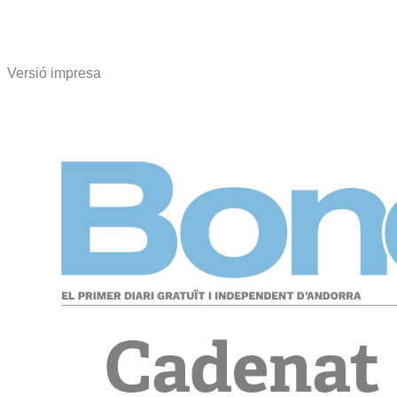
Versió impresa