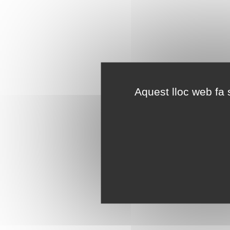
Aquest lloc web fa s