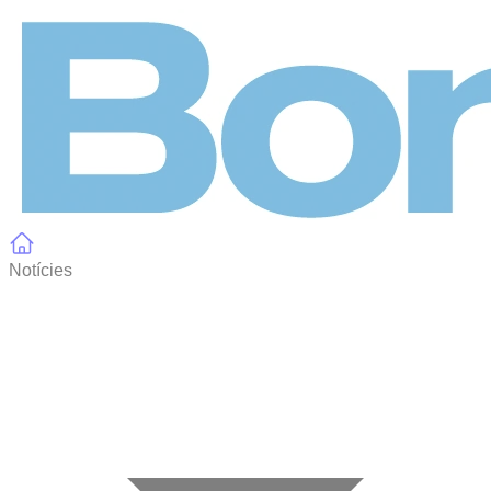
Panell de gestió de galetes
Notícies