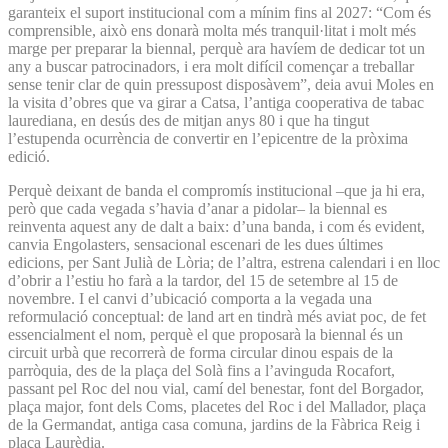
garanteix el suport institucional com a mínim fins al 2027: “Com és
comprensible, això ens donarà molta més tranquil·litat i molt més
marge per preparar la biennal, perquè ara havíem de dedicar tot un
any a buscar patrocinadors, i era molt difícil començar a treballar
sense tenir clar de quin pressupost disposàvem”, deia avui Moles en
la visita d’obres que va girar a Catsa, l’antiga cooperativa de tabac
laurediana, en desús des de mitjan anys 80 i que ha tingut
l’estupenda ocurrència de convertir en l’epicentre de la pròxima
edició.
Perquè deixant de banda el compromís institucional –que ja hi era,
però que cada vegada s’havia d’anar a pidolar– la biennal es
reinventa aquest any de dalt a baix: d’una banda, i com és evident,
canvia Engolasters, sensacional escenari de les dues últimes
edicions, per Sant Julià de Lòria; de l’altra, estrena calendari i en lloc
d’obrir a l’estiu ho farà a la tardor, del 15 de setembre al 15 de
novembre. I el canvi d’ubicació comporta a la vegada una
reformulació conceptual: de land art en tindrà més aviat poc, de fet
essencialment el nom, perquè el que proposarà la biennal és un
circuit urbà que recorrerà de forma circular dinou espais de la
parròquia, des de la plaça del Solà fins a l’avinguda Rocafort,
passant pel Roc del nou vial, camí del benestar, font del Borgador,
plaça major, font dels Coms, placetes del Roc i del Mallador, plaça
de la Germandat, antiga casa comuna, jardins de la Fàbrica Reig i
plaça Laurèdia.