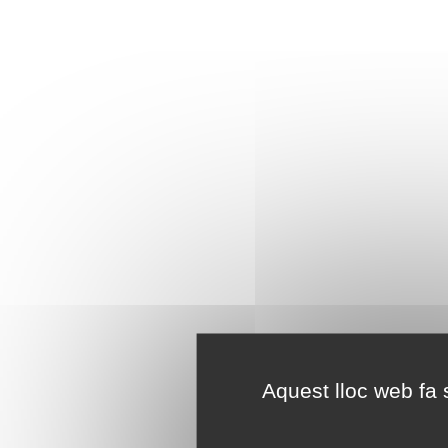
Aquest lloc web fa s