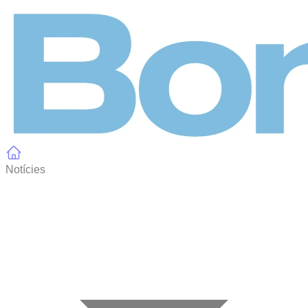
Panell de gestió de galetes
Notícies