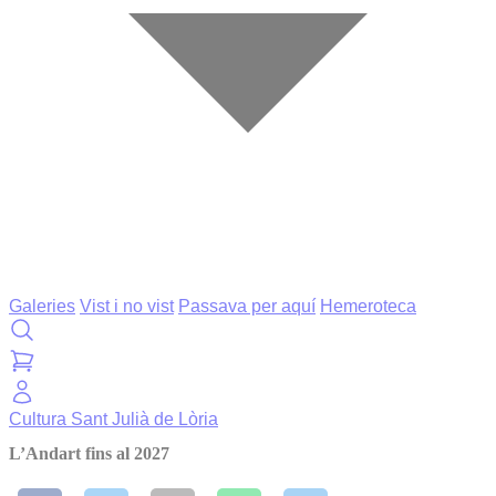
Galeries
Vist i no vist
Passava per aquí
Hemeroteca
Cultura
Sant Julià de Lòria
L’Andart fins al 2027