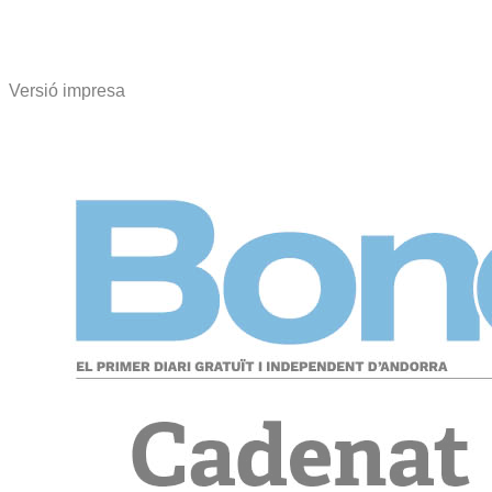
Versió impresa