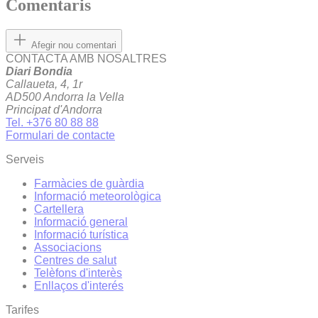
Comentaris
Afegir nou comentari
CONTACTA AMB NOSALTRES
Diari Bondia
Callaueta, 4, 1r
AD500 Andorra la Vella
Principat d'Andorra
Tel. +376 80 88 88
Formulari de contacte
Serveis
Farmàcies de guàrdia
Informació meteorològica
Cartellera
Informació general
Informació turística
Associacions
Centres de salut
Telèfons d'interès
Enllaços d'interés
Tarifes