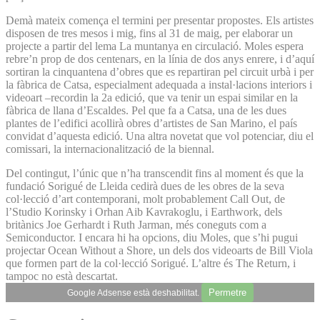
Demà mateix comença el termini per presentar propostes. Els artistes
disposen de tres mesos i mig, fins al 31 de maig, per elaborar un
projecte a partir del lema La muntanya en circulació. Moles espera
rebre’n prop de dos centenars, en la línia de dos anys enrere, i d’aquí
sortiran la cinquantena d’obres que es repartiran pel circuit urbà i per
la fàbrica de Catsa, especialment adequada a instal·lacions interiors i
videoart –recordin la 2a edició, que va tenir un espai similar en la
fàbrica de llana d’Escaldes. Pel que fa a Catsa, una de les dues
plantes de l’edifici acollirà obres d’artistes de San Marino, el país
convidat d’aquesta edició. Una altra novetat que vol potenciar, diu el
comissari, la internacionalització de la biennal.
Del contingut, l’únic que n’ha transcendit fins al moment és que la
fundació Sorigué de Lleida cedirà dues de les obres de la seva
col·lecció d’art contemporani, molt probablement Call Out, de
l’Studio Korinsky i Orhan Aib Kavrakoglu, i Earthwork, dels
britànics Joe Gerhardt i Ruth Jarman, més coneguts com a
Semiconductor. I encara hi ha opcions, diu Moles, que s’hi pugui
projectar Ocean Without a Shore, un dels dos videoarts de Bill Viola
que formen part de la col·lecció Sorigué. L’altre és The Return, i
tampoc no està descartat.
Permetre
Google Adsense està deshabilitat.