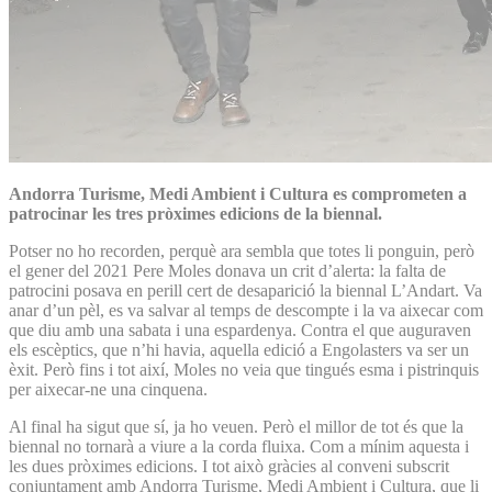
Andorra Turisme, Medi Ambient i Cultura es comprometen a
patrocinar les tres pròximes edicions de la biennal.
Potser no ho recorden, perquè ara sembla que totes li ponguin, però
el gener del 2021 Pere Moles donava un crit d’alerta: la falta de
patrocini posava en perill cert de desaparició la biennal L’Andart. Va
anar d’un pèl, es va salvar al temps de descompte i la va aixecar com
que diu amb una sabata i una espardenya. Contra el que auguraven
els escèptics, que n’hi havia, aquella edició a Engolasters va ser un
èxit. Però fins i tot així, Moles no veia que tingués esma i pistrinquis
per aixecar-ne una cinquena.
Al final ha sigut que sí, ja ho veuen. Però el millor de tot és que la
biennal no tornarà a viure a la corda fluixa. Com a mínim aquesta i
les dues pròximes edicions. I tot això gràcies al conveni subscrit
conjuntament amb Andorra Turisme, Medi Ambient i Cultura, que li