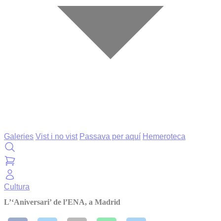
Galeries
Vist i no vist
Passava per aquí
Hemeroteca
Cultura
L’‘Aniversari’ de l’ENA, a Madrid