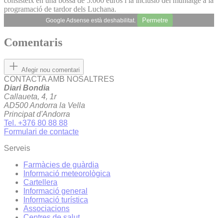
consisteix en una bossa de 5.000 euros i la inclusió del muntatge a la
programació de tardor dels Luchana.
Permetre
Google Adsense està deshabilitat.
Comentaris
Afegir nou comentari
CONTACTA AMB NOSALTRES
Diari Bondia
Callaueta, 4, 1r
AD500 Andorra la Vella
Principat d'Andorra
Tel. +376 80 88 88
Formulari de contacte
Serveis
Farmàcies de guàrdia
Informació meteorològica
Cartellera
Informació general
Informació turística
Associacions
Centres de salut