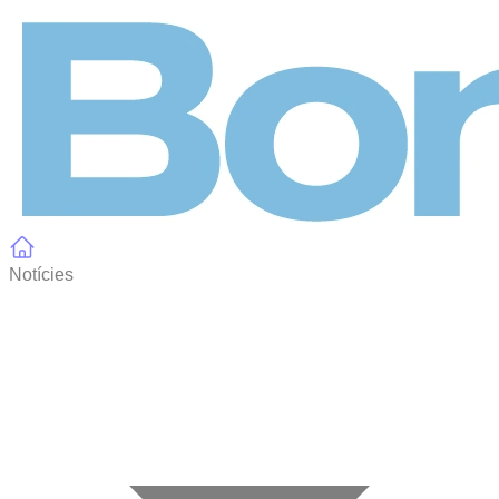
Panell de gestió de galetes
Notícies