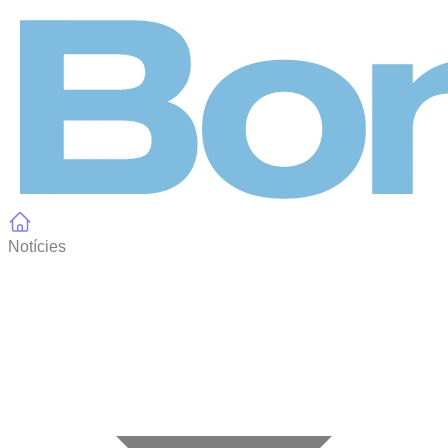
Panell de gestió de galetes
Notícies