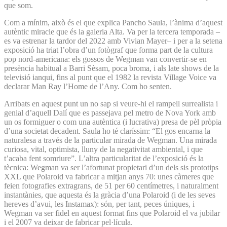
que som.
Com a mínim, això és el que explica Pancho Saula, l’ànima d’aquest
autèntic miracle que és la galeria Alta. Va per la tercera temporada –
es va estrenar la tardor del 2022 amb Vivian Mayer– i per a la setena
exposició ha triat l’obra d’un fotògraf que forma part de la cultura
pop nord-americana: els gossos de Wegman van convertir-se en
presència habitual a Barri Sèsam, poca broma, i als late shows de la
televisió ianqui, fins al punt que el 1982 la revista Village Voice va
declarar Man Ray l’Home de l’Any. Com ho senten.
Arribats en aquest punt un no sap si veure-hi el rampell surrealista i
genial d’aquell Dalí que es passejava pel metro de Nova York amb
un os formiguer o com una autèntica (i lucrativa) presa de pèl pròpia
d’una societat decadent. Saula ho té claríssim: “El gos encarna la
naturalesa a través de la particular mirada de Wegman. Una mirada
curiosa, vital, optimista, lluny de la negativitat ambiental, i que
t’acaba fent somriure”. L’altra particularitat de l’exposició és la
tècnica: Wegman va ser l’afortunat propietari d’un dels sis prototips
XXL que Polaroid va fabricar a mitjan anys 70: unes càmeres que
feien fotografies extragrans, de 51 per 60 centímetres, i naturalment
instantànies, que aquesta és la gràcia d’una Polaroid (i de les seves
hereves d’avui, les Instamax): són, per tant, peces úniques, i
Wegman va ser fidel en aquest format fins que Polaroid el va jubilar
i el 2007 va deixar de fabricar pel·lícula.