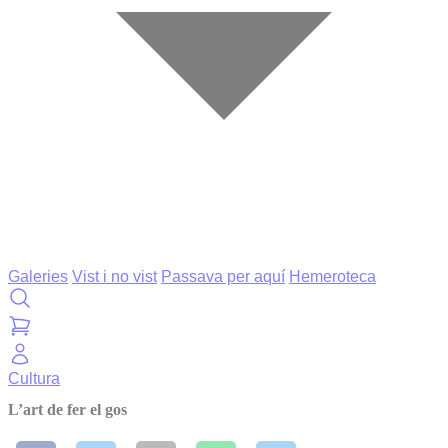
Galeries
Vist i no vist
Passava per aquí
Hemeroteca
Cultura
L’art de fer el gos