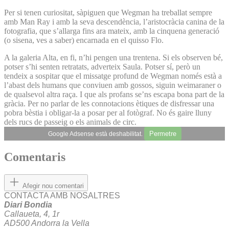
Per si tenen curiositat, sàpiguen que Wegman ha treballat sempre
amb Man Ray i amb la seva descendència, l’aristocràcia canina de la
fotografia, que s’allarga fins ara mateix, amb la cinquena generació
(o sisena, ves a saber) encarnada en el quisso Flo.
A la galeria Alta, en fi, n’hi pengen una trentena. Si els observen bé,
potser s’hi senten retratats, adverteix Saula. Potser sí, però un
tendeix a sospitar que el missatge profund de Wegman només està a
l’abast dels humans que conviuen amb gossos, siguin weimaraner o
de qualsevol altra raça. I que als profans se’ns escapa bona part de la
gràcia. Per no parlar de les connotacions ètiques de disfressar una
pobra bèstia i obligar-la a posar per al fotògraf. No és gaire lluny
dels rucs de passeig o els animals de circ.
Permetre
Google Adsense està deshabilitat.
Comentaris
Afegir nou comentari
CONTACTA AMB NOSALTRES
Diari Bondia
Callaueta, 4, 1r
AD500 Andorra la Vella