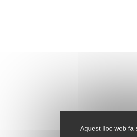
Aquest lloc web fa s