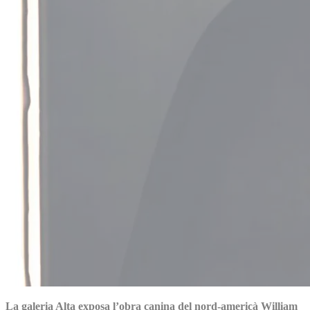
La galeria Alta exposa l’obra canina del nord-americà William