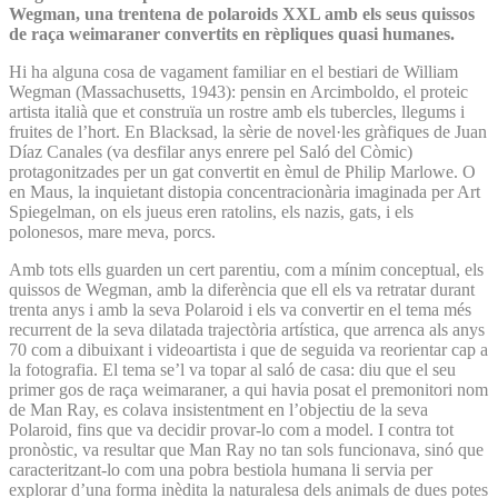
Wegman, una trentena de polaroids XXL amb els seus quissos
de raça weimaraner convertits en rèpliques quasi humanes.
Hi ha alguna cosa de vagament familiar en el bestiari de William
Wegman (Massachusetts, 1943): pensin en Arcimboldo, el proteic
artista italià que et construïa un rostre amb els tubercles, llegums i
fruites de l’hort. En Blacksad, la sèrie de novel·les gràfiques de Juan
Díaz Canales (va desfilar anys enrere pel Saló del Còmic)
protagonitzades per un gat convertit en èmul de Philip Marlowe. O
en Maus, la inquietant distopia concentracionària imaginada per Art
Spiegelman, on els jueus eren ratolins, els nazis, gats, i els
polonesos, mare meva, porcs.
Amb tots ells guarden un cert parentiu, com a mínim conceptual, els
quissos de Wegman, amb la diferència que ell els va retratar durant
trenta anys i amb la seva Polaroid i els va convertir en el tema més
recurrent de la seva dilatada trajectòria artística, que arrenca als anys
70 com a dibuixant i videoartista i que de seguida va reorientar cap a
la fotografia. El tema se’l va topar al saló de casa: diu que el seu
primer gos de raça weimaraner, a qui havia posat el premonitori nom
de Man Ray, es colava insistentment en l’objectiu de la seva
Polaroid, fins que va decidir provar-lo com a model. I contra tot
pronòstic, va resultar que Man Ray no tan sols funcionava, sinó que
caracteritzant-lo com una pobra bestiola humana li servia per
explorar d’una forma inèdita la naturalesa dels animals de dues potes