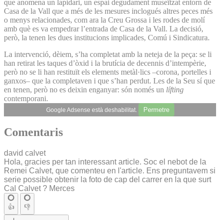
que anomena un lapidari, un espai degudament museïtzat entorn de
Casa de la Vall que a més de les mesures inclogués altres peces més
o menys relacionades, com ara la Creu Grossa i les rodes de molí
amb què es va empedrar l’entrada de Casa de la Vall. La decisió,
però, la tenen les dues institucions implicades, Comú i Sindicatura.
La intervenció, dèiem, s’ha completat amb la neteja de la peça: se li
han retirat les taques d’òxid i la brutícia de decennis d’intempèrie,
però no se li han restituït els elements metàl·lics –corona, portelles i
ganxos– que la completaven i que s’han perdut. Les de la Seu sí que
en tenen, però no es deixin enganyar: són només un
lífting
contemporani.
Permetre
Google Adsense està deshabilitat.
Comentaris
david calvet
Hola, gracies per tan interessant article. Soc el nebot de la
Remei Calvet, que comenteu en l'article. Ens preguntavem si
serie possible obtenir la foto de cap del carrer en la que surt
Cal Calvet ? Merces
👍
👎