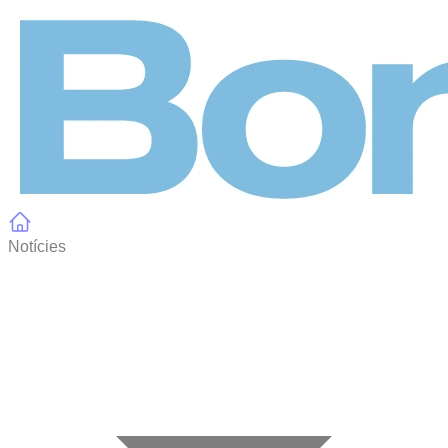
Panell de gestió de galetes
Notícies