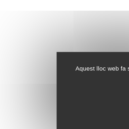
Aquest lloc web fa s