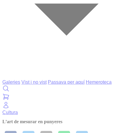
Galeries
Vist i no vist
Passava per aquí
Hemeroteca
Cultura
L’art de mesurar en punyeres