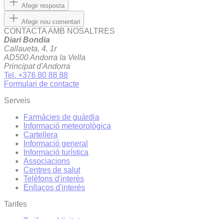
Afegir resposta
Afegir nou comentari
CONTACTA AMB NOSALTRES
Diari Bondia
Callaueta, 4, 1r
AD500 Andorra la Vella
Principat d'Andorra
Tel. +376 80 88 88
Formulari de contacte
Serveis
Farmàcies de guàrdia
Informació meteorològica
Cartellera
Informació general
Informació turística
Associacions
Centres de salut
Telèfons d'interès
Enllaços d'interés
Tarifes