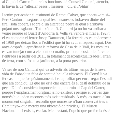
al Cap del Carrer. I entre les funcions del Consell General, atenció,
hi havia la de “allealar pesos i mesures”, diu el
Politar
.
I tenim per acabar el testimoni de Remei Calvet, que aporta –ara sí–
Pere Canturri, i segons la qual les mesures es trobaven dintre del
firal, sota cobert, i sobre d’un altaret de pedra al qual s’arribava
pujant uns esglaons. Tot això, en fi, Canturri ja no ho va arribar a
veure perquè el Quart d’Andorra la Vella va vendre el firal el 1927:
el va comprar el ferrer Josep Bartumeu, i la ferreria es va enderrocar
el 1960 per deixar lloc a l’edifici que hi ha avui en aquest espai. Dos
anys després, i aprofitant la reforma de Casa de la Vall, les mesures
es van tunejar com a element decoratiu, primer al costat de l’arc de
l’entrada i a partir del 2011, ja totalment descontextualitzades i arran
de terra, com si fos una jardinera, a la porta posterior.
Va ser de nou Canturri qui va advertir als últims temps de la seva
vida de l’absoluta falta de sentit d’aquella ubicació. El Comú li va
fer cas, ni que fos pòstumament, i va aprofitar per encarregar l’estudi
que ara conclou. El que no està clar encara és el destí definitiu de la
peça: Dilmé considera improcedent que tornin al Cap del Carrer,
perquè l’emplaçament original ja no existeix i perquè el cert és que
només hi queden raconets més aviat residuals. A més, es tracta d’un
monument singular –recordin que només se n’han conservat tres a
Catalunya– que mereix una ubicació de privilegi. El Museu
Nacional... si existís, és clar. Mentrestant, l’opció que prefereix és el