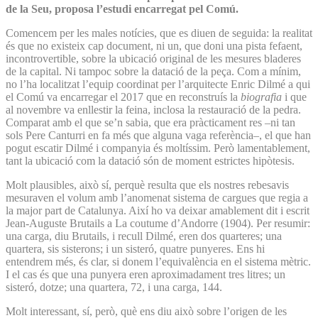
de la Seu, proposa l’estudi encarregat pel Comú.
Comencem per les males notícies, que es diuen de seguida: la realitat
és que no existeix cap document, ni un, que doni una pista fefaent,
incontrovertible, sobre la ubicació original de les mesures bladeres
de la capital. Ni tampoc sobre la datació de la peça. Com a mínim,
no l’ha localitzat l’equip coordinat per l’arquitecte Enric Dilmé a qui
el Comú va encarregar el 2017 que en reconstruís la
biografia
i que
al novembre va enllestir la feina, inclosa la restauració de la pedra.
Comparat amb el que se’n sabia, que era pràcticament res –ni tan
sols Pere Canturri en fa més que alguna vaga referència–, el que han
pogut escatir Dilmé i companyia és moltíssim. Però lamentablement,
tant la ubicació com la datació són de moment estrictes hipòtesis.
Molt plausibles, això sí, perquè resulta que els nostres rebesavis
mesuraven el volum amb l’anomenat sistema de cargues que regia a
la major part de Catalunya. Així ho va deixar amablement dit i escrit
Jean-Auguste Brutails a La coutume d’Andorre (1904). Per resumir:
una carga, diu Brutails, i recull Dilmé, eren dos quarteres; una
quartera, sis sisterons; i un sisteró, quatre punyeres. Ens hi
entendrem més, és clar, si donem l’equivalència en el sistema mètric.
I el cas és que una punyera eren aproximadament tres litres; un
sisteró, dotze; una quartera, 72, i una carga, 144.
Molt interessant, sí, però, què ens diu això sobre l’origen de les