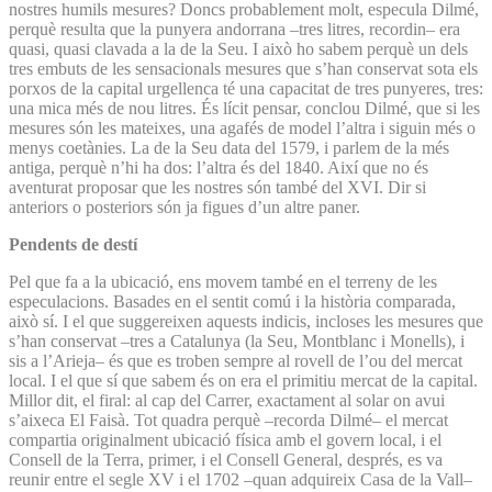
nostres humils mesures? Doncs probablement molt, especula Dilmé,
perquè resulta que la punyera andorrana –tres litres, recordin– era
quasi, quasi clavada a la de la Seu. I això ho sabem perquè un dels
tres embuts de les sensacionals mesures que s’han conservat sota els
porxos de la capital urgellenca té una capacitat de tres punyeres, tres:
una mica més de nou litres. És lícit pensar, conclou Dilmé, que si les
mesures són les mateixes, una agafés de model l’altra i siguin més o
menys coetànies. La de la Seu data del 1579, i parlem de la més
antiga, perquè n’hi ha dos: l’altra és del 1840. Així que no és
aventurat proposar que les nostres són també del XVI. Dir si
anteriors o posteriors són ja figues d’un altre paner.
Pendents de destí
Pel que fa a la ubicació, ens movem també en el terreny de les
especulacions. Basades en el sentit comú i la història comparada,
això sí. I el que suggereixen aquests indicis, incloses les mesures que
s’han conservat –tres a Catalunya (la Seu, Montblanc i Monells), i
sis a l’Arieja– és que es troben sempre al rovell de l’ou del mercat
local. I el que sí que sabem és on era el primitiu mercat de la capital.
Millor dit, el firal: al cap del Carrer, exactament al solar on avui
s’aixeca El Faisà. Tot quadra perquè –recorda Dilmé– el mercat
compartia originalment ubicació física amb el govern local, i el
Consell de la Terra, primer, i el Consell General, després, es va
reunir entre el segle XV i el 1702 –quan adquireix Casa de la Vall–