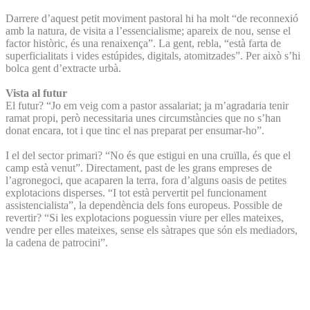
Darrere d’aquest petit moviment pastoral hi ha molt “de reconnexió
amb la natura, de visita a l’essencialisme; apareix de nou, sense el
factor històric, és una renaixença”. La gent, rebla, “està farta de
superficialitats i vides estúpides, digitals, atomitzades”. Per això s’hi
bolca gent d’extracte urbà.
Vista al futur
El futur? “Jo em veig com a pastor assalariat; ja m’agradaria tenir
ramat propi, però necessitaria unes circumstàncies que no s’han
donat encara, tot i que tinc el nas preparat per ensumar-ho”.
I el del sector primari? “No és que estigui en una cruïlla, és que el
camp està venut”. Directament, past de les grans empreses de
l’agronegoci, que acaparen la terra, fora d’alguns oasis de petites
explotacions disperses. “I tot està pervertit pel funcionament
assistencialista”, la dependència dels fons europeus. Possible de
revertir? “Si les explotacions poguessin viure per elles mateixes,
vendre per elles mateixes, sense els sàtrapes que són els mediadors,
la cadena de patrocini”.