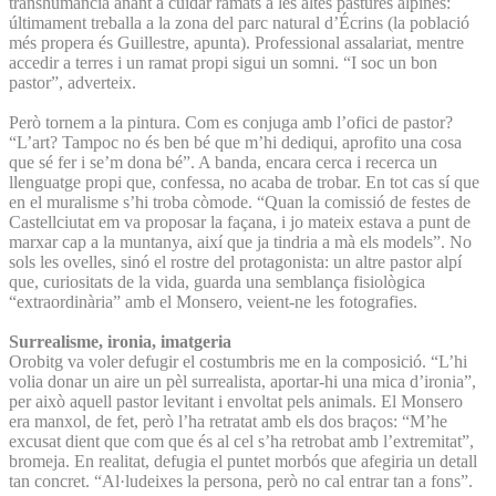
transhumància anant a cuidar ramats a les altes pastures alpines:
últimament treballa a la zona del parc natural d’Écrins (la població
més propera és Guillestre, apunta). Professional assalariat, mentre
accedir a terres i un ramat propi sigui un somni. “I soc un bon
pastor”, adverteix.
Però tornem a la pintura. Com es conjuga amb l’ofici de pastor?
“L’art? Tampoc no és ben bé que m’hi dediqui, aprofito una cosa
que sé fer i se’m dona bé”. A banda, encara cerca i recerca un
llenguatge propi que, confessa, no acaba de trobar. En tot cas sí que
en el muralisme s’hi troba còmode. “Quan la comissió de festes de
Castellciutat em va proposar la façana, i jo mateix estava a punt de
marxar cap a la muntanya, així que ja tindria a mà els models”. No
sols les ovelles, sinó el rostre del protagonista: un altre pastor alpí
que, curiositats de la vida, guarda una semblança fisiològica
“extraordinària” amb el Monsero, veient-ne les fotografies.
Surrealisme, ironia, imatgeria
Orobitg va voler defugir el costumbris me en la composició. “L’hi
volia donar un aire un pèl surrealista, aportar-hi una mica d’ironia”,
per això aquell pastor levitant i envoltat pels animals. El Monsero
era manxol, de fet, però l’ha retratat amb els dos braços: “M’he
excusat dient que com que és al cel s’ha retrobat amb l’extremitat”,
bromeja. En realitat, defugia el puntet morbós que afegiria un detall
tan concret. “Al·ludeixes la persona, però no cal entrar tan a fons”.