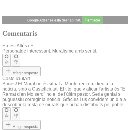
Permetre
Google Adsense està deshabilitat.
Comentaris
Ernest Altés i S.
Personatge interessant. Muralisme amb sentit.
👍
👎
Afegir resposta
CastellciutArt
Bones! El Mural no és situat a Monferrer com dieu a la
notícia, sinò a Castellciutat. El títol que v aficar l'artista és "El
Ramat d'en Molsero" no el de l'últim pastor. Seria genial si
puguessiu corregir la notícia. Gràcies i us convidem un dia a
descobrir la resta de murals que hi han distribuïts pel poble!
👍
👎
Afegir resposta