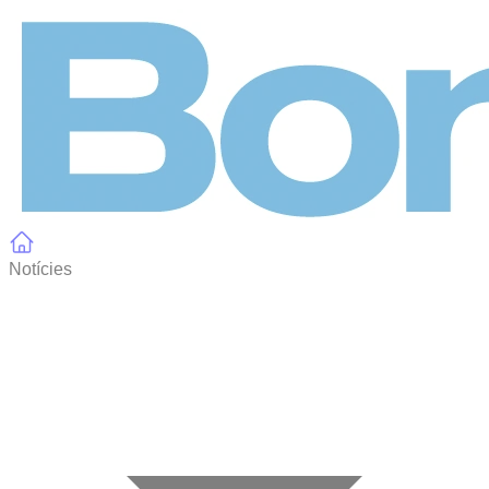
Panell de gestió de galetes
Notícies