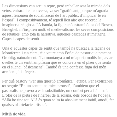
Les dimensions van ser un repte, però treballar sota la mirada dels
veïns, entrar-hi en conversa, va ser “gratificant, perquè m’agrada
aquest fenomen de socialització de l’art públic, d’implicar-te en
l’espai”. I compositivament, té aquell lleu aire que recorda la
imagineria religiosa. “A banda, la figuració estrambòtica del Bosco,
Brueghel, m’inspiren molt; el medievalisme, les seves composicions
de retaules, amb tota la narrativa, aquelles cascades d’imatgeria...”
Capes i capes de sentit.
Una d’aquestes capes de sentit que també ha buscat a la façana de
Montferrer, i tan clara, té a veure amb l’ofici de pastor que practica
Orobitg, naturalment. “La muntanya a mi m’aporta moltíssim, aviar
ovelles té un sentit amplíssim que es concreta en el plaer que sento
en el silenci, bàsicament”. També és una confessa fuga del món
accelerat, hi afegeix.
Per què pastor? “Per una qüestió aromàtica”, etziba. Per explicar-se
tot seguit: “En un sentit una mica proustià, l’ambient que el
pastoralisme provoca és insubstituïble, un confort per a l’ànima”.
L’olor de la pleta i de l’herbei de la solana, dels boscos de l’obaga.
“Allà ho tinc tot. Allà és quan se’m fa absolutament inútil, anodí, fer
qualsevol artefacte artístic”.
Mitjà de vida