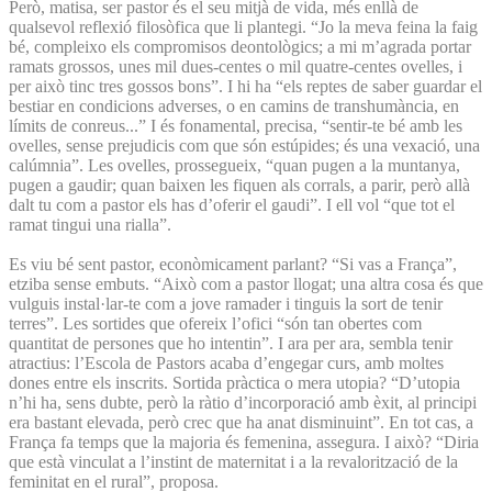
Però, matisa, ser pastor és el seu mitjà de vida, més enllà de
qualsevol reflexió filosòfica que li plantegi. “Jo la meva feina la faig
bé, compleixo els compromisos deontològics; a mi m’agrada portar
ramats grossos, unes mil dues-centes o mil quatre-centes ovelles, i
per això tinc tres gossos bons”. I hi ha “els reptes de saber guardar el
bestiar en condicions adverses, o en camins de transhumància, en
límits de conreus...” I és fonamental, precisa, “sentir-te bé amb les
ovelles, sense prejudicis com que són estúpides; és una vexació, una
calúmnia”. Les ovelles, prossegueix, “quan pugen a la muntanya,
pugen a gaudir; quan baixen les fiquen als corrals, a parir, però allà
dalt tu com a pastor els has d’oferir el gaudi”. I ell vol “que tot el
ramat tingui una rialla”.
Es viu bé sent pastor, econòmicament parlant? “Si vas a França”,
etziba sense embuts. “Això com a pastor llogat; una altra cosa és que
vulguis instal·lar-te com a jove ramader i tinguis la sort de tenir
terres”. Les sortides que ofereix l’ofici “són tan obertes com
quantitat de persones que ho intentin”. I ara per ara, sembla tenir
atractius: l’Escola de Pastors acaba d’engegar curs, amb moltes
dones entre els inscrits. Sortida pràctica o mera utopia? “D’utopia
n’hi ha, sens dubte, però la ràtio d’incorporació amb èxit, al principi
era bastant elevada, però crec que ha anat disminuint”. En tot cas, a
França fa temps que la majoria és femenina, assegura. I això? “Diria
que està vinculat a l’instint de maternitat i a la revalorització de la
feminitat en el rural”, proposa.