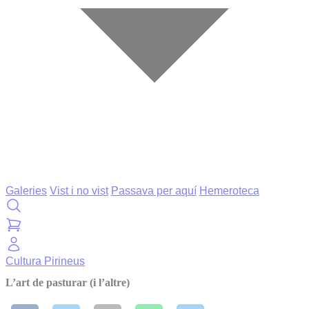
Galeries
Vist i no vist
Passava per aquí
Hemeroteca
Cultura
Pirineus
L’art de pasturar (i l’altre)