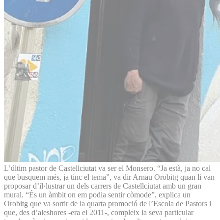
L’últim pastor de Castellciutat va ser el Monsero. “Ja està, ja no cal
que busquem més, ja tinc el tema”, va dir Arnau Orobitg quan li van
proposar d’il·lustrar un dels carrers de Castellciutat amb un gran
mural. “És un àmbit on em podia sentir còmode”, explica un
Orobitg que va sortir de la quarta promoció de l’Escola de Pastors i
que, des d’aleshores -era el 2011-, compleix la seva particular