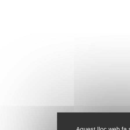
Aquest lloc web fa s