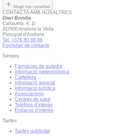
Afegir nou comentari
CONTACTA AMB NOSALTRES
Diari Bondia
Callaueta, 4, 1r
AD500 Andorra la Vella
Principat d'Andorra
Tel. +376 80 88 88
Formulari de contacte
Serveis
Farmàcies de guàrdia
Informació meteorològica
Cartellera
Informació general
Informació turística
Associacions
Centres de salut
Telèfons d'interès
Enllaços d'interés
Tarifes
Tarifes publicitat