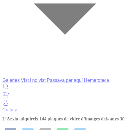
Galeries
Vist i no vist
Passava per aquí
Hemeroteca
Cultura
L’Arxiu adquireix 144 plaques de vidre d’imatges dels anys 30