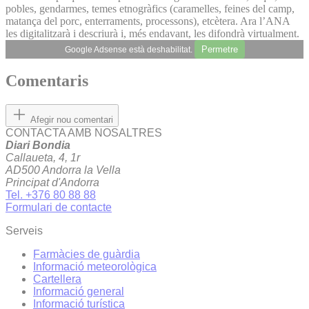
pobles, gendarmes, temes etnogràfics (caramelles, feines del camp,
matança del porc, enterraments, processons), etcètera. Ara l’ANA
les digitalitzarà i descriurà i, més endavant, les difondrà virtualment.
Permetre
Google Adsense està deshabilitat.
Comentaris
Afegir nou comentari
CONTACTA AMB NOSALTRES
Diari Bondia
Callaueta, 4, 1r
AD500 Andorra la Vella
Principat d'Andorra
Tel. +376 80 88 88
Formulari de contacte
Serveis
Farmàcies de guàrdia
Informació meteorològica
Cartellera
Informació general
Informació turística