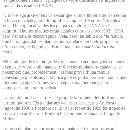
les que contenen les 144 plaques de vidre que acaben d’ingressar al
fons audiovisual de l’ANA.
“Un col·lega arxiver ens va avisar que en una llibreria de Barcelona
hi havia un catàleg amb fotografies antigues d’Andorra”, explica
Vela. Un cop localitzades les plaques de vidre, l’ANA les ha
adquirit. Algunes plaques estan datades entre els anys 1933 i 1939,
però l’autoria és desconeguda. Vela, però, ha sabut que “la família
que hauria guardat les plaques tindria relació amb els propietaris
d’un comerç de llegums, a Barcelona, anomenat
L’Andorrana
”,
revela.
Pel contingut de les fotografies, que anaven acompanyades de més
plaques de vidre amb imatges de diverses poblacions catalanes, es
presumeix que, probablement, “el fons prové d’una família
benestant ja que als anys 30 poca gent es podia permetre una càmera
i fer tants viatges”. A més, les imatges estan ben fetes, ben
compostes, amb un toc artístic.
La foto del mort va ser presa a prop de la frontera del riu Runer, en
territori andorrà. Els gendarmes van estar destacats a Andorra de
l’agost de 1936 a l’octubre de 1940 i el febrer de 1939 les tropes de
Franco van arribar a la frontera hispano-andorrana, a la Farga de
Moles.
La resta de plaques corresponen a imatges d’excursions, esquí,