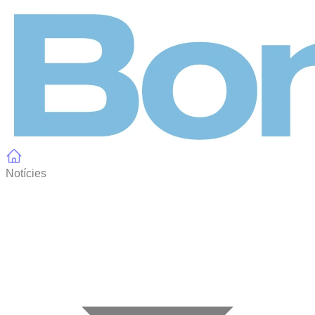
Panell de gestió de galetes
Notícies