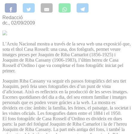
Redacció
dc., 02/09/2009
L’Arxiu Nacional mostra a través de la seva web una exposició que,
sota el títol Casa Rossell: una casa, dos fotògrafs, permet veure
imatges preses per Joaquim de Riba Camarlot (1856-1925) i
Joaquim de Riba Cassany (1906-1983), l’últim hereu de Casa
Rossell d’Ordino i que va completar el fons fotogràfic iniciat pel
primer.
Joaquim Riba Cassany va seguir els passos fotogràfics del seu tiet
Joaquim, però feia unes fotografies des d’un punt de vista
d’aficionat. Això es reflecteix en la producció de les seves imatges.
Escenes quotidianes del dia a dia, del seu entorn familiar i imatges
personals que es poden veure gràcies a la web. La mostra es
divideix en cinc àmbits: la família, les feines, el paisatge, la societat i
les visites oficials. Les fotografies daten entre el 1884 i el 1950.
El fons fotogràfic de Casa Rossell d’Ordino es divideix en dues
parts: la part del fotògraf Joaquim de Riba Camarlot i la de l’hereu
Joaquim de Riba Cassany. La part més antiga del fons, i també la