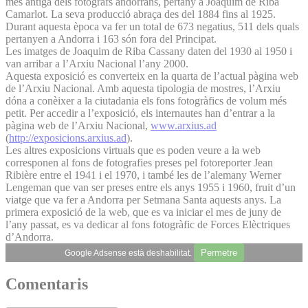
més antiga dels fotògrafs andorrans, pertany a Joaquim de Riba
Camarlot. La seva producció abraça des del 1884 fins al 1925.
Durant aquesta època va fer un total de 673 negatius, 511 dels quals
pertanyen a Andorra i 163 són fora del Principat.
Les imatges de Joaquim de Riba Cassany daten del 1930 al 1950 i
van arribar a l’Arxiu Nacional l’any 2000.
Aquesta exposició es converteix en la quarta de l’actual pàgina web
de l’Arxiu Nacional. Amb aquesta tipologia de mostres, l’Arxiu
dóna a conèixer a la ciutadania els fons fotogràfics de volum més
petit. Per accedir a l’exposició, els internautes han d’entrar a la
pàgina web de l’Arxiu Nacional,
www.arxius.ad
(
http://exposicions.arxius.ad
).
Les altres exposicions virtuals que es poden veure a la web
corresponen al fons de fotografies preses pel fotoreporter Jean
Ribière entre el 1941 i el 1970, i també les de l’alemany Werner
Lengeman que van ser preses entre els anys 1955 i 1960, fruit d’un
viatge que va fer a Andorra per Setmana Santa aquests anys. La
primera exposició de la web, que es va iniciar el mes de juny de
l’any passat, es va dedicar al fons fotogràfic de Forces Elèctriques
d’Andorra.
Permetre
Google Adsense està deshabilitat.
Comentaris