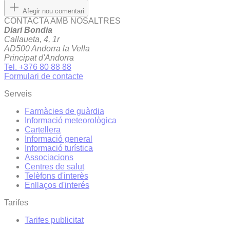
Afegir nou comentari
CONTACTA AMB NOSALTRES
Diari Bondia
Callaueta, 4, 1r
AD500 Andorra la Vella
Principat d'Andorra
Tel. +376 80 88 88
Formulari de contacte
Serveis
Farmàcies de guàrdia
Informació meteorològica
Cartellera
Informació general
Informació turística
Associacions
Centres de salut
Telèfons d'interès
Enllaços d'interés
Tarifes
Tarifes publicitat