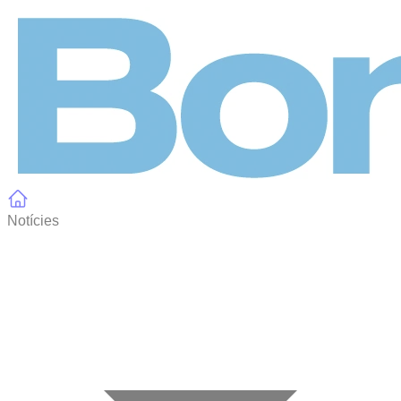
Panell de gestió de galetes
Notícies