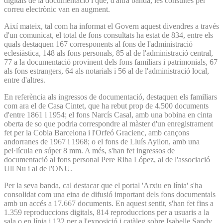
digitals de la documentació i que, d'altra banda, les consultes per
correu electrònic van en augment.
Així mateix, tal com ha informat el Govern aquest divendres a través
d'un comunicat, el total de fons consultats ha estat de 834, entre els
quals destaquen 167 corresponents al fons de l'administració
eclesiàstica, 148 als fons personals, 85 al de l'administració central,
77 a la documentació provinent dels fons familiars i patrimonials, 67
als fons estrangers, 64 als notarials i 56 al de l'administració local,
entre d'altres.
En referència als ingressos de documentació, destaquen els familiars
com ara el de Casa Cintet, que ha rebut prop de 4.500 documents
d'entre 1861 i 1954; el fons Narcís Casal, amb una bobina en cinta
oberta de so que podria correspondre al màster d'un enregistrament
fet per la Cobla Barcelona i l'Orfeó Gracienc, amb cançons
andorranes de 1967 i 1968; o el fons de Lluís Ayllon, amb una
pel·lícula en súper 8 mm. A més, s'han fet ingressos de
documentació al fons personal Pere Riba López, al de l'associació
Ull Nu i al de l'ONU.
Per la seva banda, cal destacar que el portal 'Arxiu en línia' s'ha
consolidat com una eina de difusió important dels fons documentals
amb un accés a 17.667 documents. En aquest sentit, s'han fet fins a
1.359 reproduccions digitals, 814 reproduccions per a usuaris a la
sala o en línia i 132 per a l'exposició i catàleg sobre Isabelle Sandy,