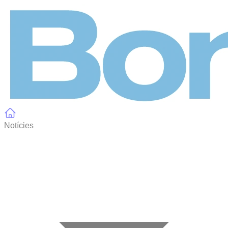
Panell de gestió de galetes
Notícies