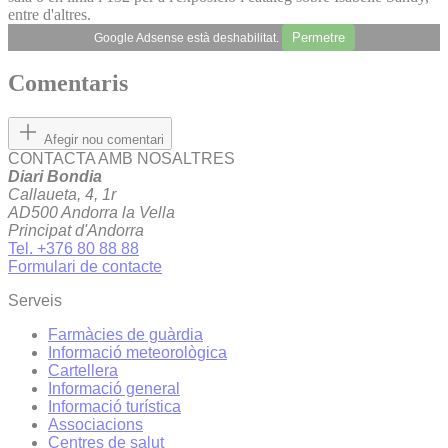
entre d'altres.
Permetre
Google Adsense està deshabilitat.
Comentaris
Afegir nou comentari
CONTACTA AMB NOSALTRES
Diari Bondia
Callaueta, 4, 1r
AD500 Andorra la Vella
Principat d'Andorra
Tel. +376 80 88 88
Formulari de contacte
Serveis
Farmàcies de guàrdia
Informació meteorològica
Cartellera
Informació general
Informació turística
Associacions
Centres de salut