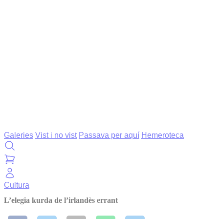
Galeries
Vist i no vist
Passava per aquí
Hemeroteca
Cultura
L’elegia kurda de l’irlandès errant