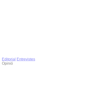
Editorial
Entrevistes
Opinió