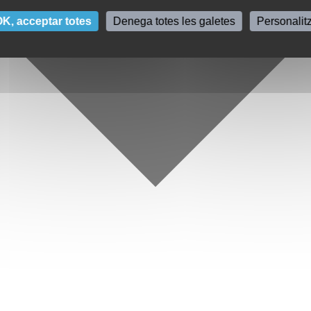
K, acceptar totes
Denega totes les galetes
Personalit