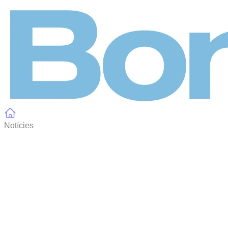
Panell de gestió de galetes
Notícies