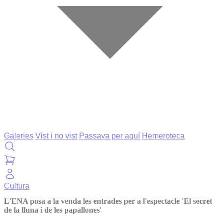
Galeries
Vist i no vist
Passava per aquí
Hemeroteca
Cultura
L'ENA posa a la venda les entrades per a l'espectacle 'El secret
de la lluna i de les papallones'