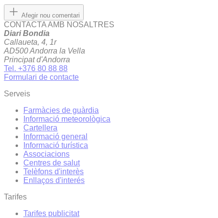
Afegir nou comentari
CONTACTA AMB NOSALTRES
Diari Bondia
Callaueta, 4, 1r
AD500 Andorra la Vella
Principat d'Andorra
Tel. +376 80 88 88
Formulari de contacte
Serveis
Farmàcies de guàrdia
Informació meteorològica
Cartellera
Informació general
Informació turística
Associacions
Centres de salut
Telèfons d'interès
Enllaços d'interés
Tarifes
Tarifes publicitat