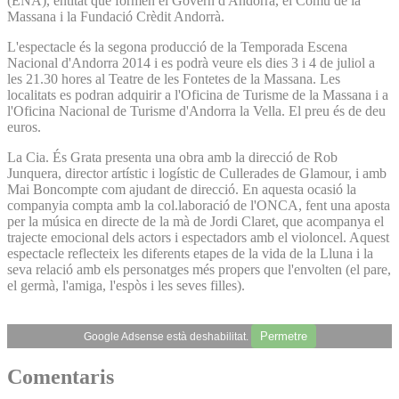
(ENA), entitat que formen el Govern d'Andorra, el Comú de la
Massana i la Fundació Crèdit Andorrà.
L'espectacle és la segona producció de la Temporada Escena
Nacional d'Andorra 2014 i es podrà veure els dies 3 i 4 de juliol a
les 21.30 hores al Teatre de les Fontetes de la Massana. Les
localitats es podran adquirir a l'Oficina de Turisme de la Massana i a
l'Oficina Nacional de Turisme d'Andorra la Vella. El preu és de deu
euros.
La Cia. És Grata presenta una obra amb la direcció de Rob
Junquera, director artístic i logístic de Cullerades de Glamour, i amb
Mai Boncompte com ajudant de direcció. En aquesta ocasió la
companyia compta amb la col.laboració de l'ONCA, fent una aposta
per la música en directe de la mà de Jordi Claret, que acompanya el
trajecte emocional dels actors i espectadors amb el violoncel. Aquest
espectacle reflecteix les diferents etapes de la vida de la Lluna i la
seva relació amb els personatges més propers que l'envolten (el pare,
el germà, l'amiga, l'espòs i les seves filles).
Permetre
Google Adsense està deshabilitat.
Comentaris