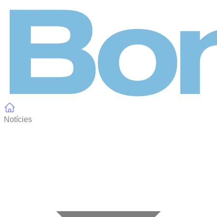
Panell de gestió de galetes
Notícies