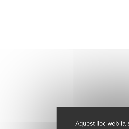
Aquest lloc web fa s