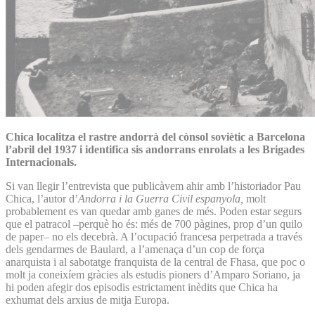
Chica localitza el rastre andorrà del cònsol soviètic a Barcelona
l’abril del 1937 i identifica sis andorrans enrolats a les Brigades
Internacionals.
Si van llegir l’entrevista que publicàvem ahir amb l’historiador Pau
Chica, l’autor d’
Andorra i la Guerra Civil espanyola,
molt
probablement es van quedar amb ganes de més. Poden estar segurs
que el patracol –perquè ho és: més de 700 pàgines, prop d’un quilo
de paper– no els decebrà. A l’ocupació francesa perpetrada a través
dels gendarmes de Baulard, a l’amenaça d’un cop de força
anarquista i al sabotatge franquista de la central de Fhasa, que poc o
molt ja coneixíem gràcies als estudis pioners d’Amparo Soriano, ja
hi poden afegir dos episodis estrictament inèdits que Chica ha
exhumat dels arxius de mitja Europa.