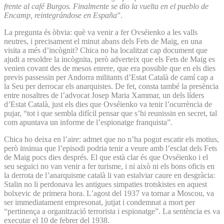
frente al café Burgos. Finalmente se dio la vuelta en el pueblo de
Encamp, reintegrándose en España
”.
La pregunta és òbvia: què va venir a fer Ovséienko a les valls
neutres, i precisament el minut abans dels Fets de Maig, en una
visita a més d’incògnit? Chica no ha localitzat cap document que
ajudi a resoldre la incògnita, però adverteix que els Fets de Maig es
venien covant des de mesos enrere, que era possible que en els dies
previs passessin per Andorra militants d’Estat Català de camí cap a
la Seu per derrocar els anarquistes. De fet, consta també la presència
entre nosaltres de l’advocat Josep Maria Xammar, un dels líders
d’Estat Català, just els dies que Ovséienko va tenir l’ocurrència de
pujar, “tot i que sembla difícil pensar que s’hi reunissin en secret, tal
com apuntava un informe de l’espionatge franquista”.
Chica ho deixa en l’aire: admet que no n’ha pogut escatir els motius,
però insinua que l’episodi podria tenir a veure amb l’esclat dels Fets
de Maig pocs dies després. El que està clar és que Ovséienko i el
seu seguici no van venir a fer turisme, i ni això ni els bons oficis en
la derrota de l’anarquisme català li van estalviar caure en desgràcia:
Stalin no li perdonava les antigues simpaties trotskistes en aquest
bolxevic de primera hora. L’agost del 1937 va tornar a Moscou, va
ser immediatament empresonat, jutjat i condemnat a mort per
“pertinença a organització terrorista i espionatge”. La sentència es va
executar el 10 de febrer del 1938.