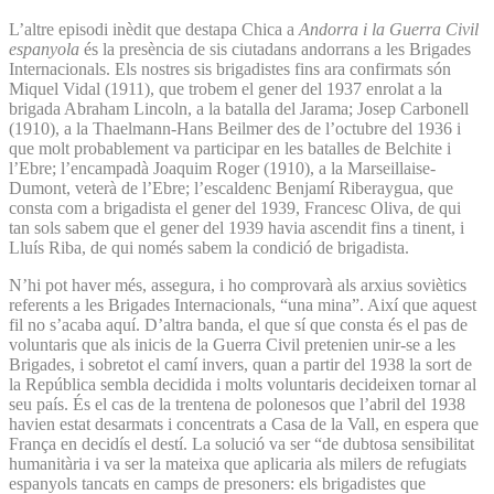
L’altre episodi inèdit que destapa Chica a
Andorra i la Guerra Civil
espanyola
és la presència de sis ciutadans andorrans a les Brigades
Internacionals. Els nostres sis brigadistes fins ara confirmats són
Miquel Vidal (1911), que trobem el gener del 1937 enrolat a la
brigada Abraham Lincoln, a la batalla del Jarama; Josep Carbonell
(1910), a la Thaelmann-Hans Beilmer des de l’octubre del 1936 i
que molt probablement va participar en les batalles de Belchite i
l’Ebre; l’encampadà Joaquim Roger (1910), a la Marseillaise-
Dumont, veterà de l’Ebre; l’escaldenc Benjamí Riberaygua, que
consta com a brigadista el gener del 1939, Francesc Oliva, de qui
tan sols sabem que el gener del 1939 havia ascendit fins a tinent, i
Lluís Riba, de qui només sabem la condició de brigadista.
N’hi pot haver més, assegura, i ho comprovarà als arxius soviètics
referents a les Brigades Internacionals, “una mina”. Així que aquest
fil no s’acaba aquí. D’altra banda, el que sí que consta és el pas de
voluntaris que als inicis de la Guerra Civil pretenien unir-se a les
Brigades, i sobretot el camí invers, quan a partir del 1938 la sort de
la República sembla decidida i molts voluntaris decideixen tornar al
seu país. És el cas de la trentena de polonesos que l’abril del 1938
havien estat desarmats i concentrats a Casa de la Vall, en espera que
França en decidís el destí. La solució va ser “de dubtosa sensibilitat
humanitària i va ser la mateixa que aplicaria als milers de refugiats
espanyols tancats en camps de presoners: els brigadistes que