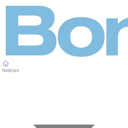
Panell de gestió de galetes
Notícies