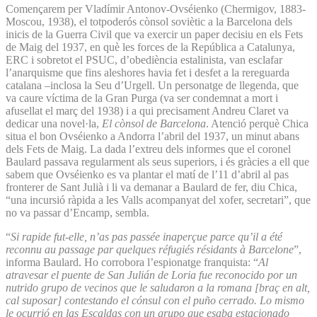
Començarem per Vladímir Antonov-Ovséienko (Chermigov, 1883-
Moscou, 1938), el totpoderós cònsol soviètic a la Barcelona dels
inicis de la Guerra Civil que va exercir un paper decisiu en els Fets
de Maig del 1937, en què les forces de la República a Catalunya,
ERC i sobretot el PSUC, d’obediència estalinista, van esclafar
l’anarquisme que fins aleshores havia fet i desfet a la rereguarda
catalana –inclosa la Seu d’Urgell. Un personatge de llegenda, que
va caure víctima de la Gran Purga (va ser condemnat a mort i
afusellat el març del 1938) i a qui precisament Andreu Claret va
dedicar una novel·la,
El cònsol de Barcelona
. Atenció perquè Chica
situa el bon Ovséienko a Andorra l’abril del 1937, un minut abans
dels Fets de Maig. La dada l’extreu dels informes que el coronel
Baulard passava regularment als seus superiors, i és gràcies a ell que
sabem que Ovséienko es va plantar el matí de l’11 d’abril al pas
fronterer de Sant Julià i li va demanar a Baulard de fer, diu Chica,
“una incursió ràpida a les Valls acompanyat del xofer, secretari”, que
no va passar d’Encamp, sembla.
“
Si rapide fut-elle, n’as pas passée inaperçue parce qu’il a été
reconnu au passage par quelques réfugiés résidants à Barcelone
”,
informa Baulard. Ho corrobora l’espionatge franquista: “
Al
atravesar el puente de San Julián de Loria fue reconocido por un
nutrido grupo de vecinos que le saludaron a la romana [braç en alt,
cal suposar] contestando el cónsul con el puño cerrado. Lo mismo
le ocurrió en las Escaldas con un grupo que esaba estacionado