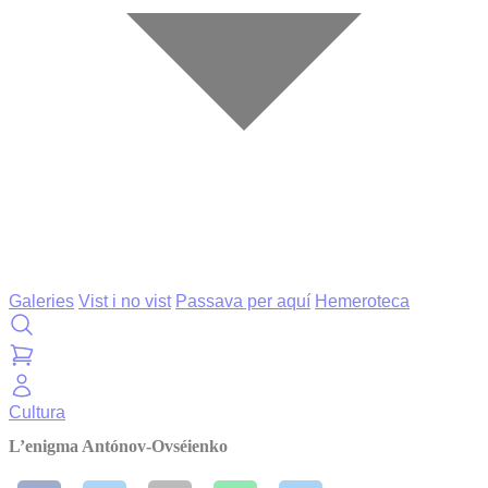
Galeries
Vist i no vist
Passava per aquí
Hemeroteca
Cultura
L’enigma Antónov-Ovséienko