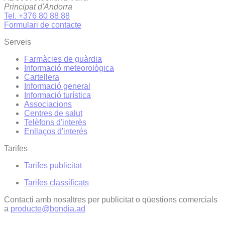
Principat d'Andorra
Tel. +376 80 88 88
Formulari de contacte
Serveis
Farmàcies de guàrdia
Informació meteorològica
Cartellera
Informació general
Informació turística
Associacions
Centres de salut
Telèfons d'interès
Enllaços d'interés
Tarifes
Tarifes publicitat
Tarifes classificats
Contacti amb nosaltres per publicitat o qüestions comercials
a
producte@bondia.ad