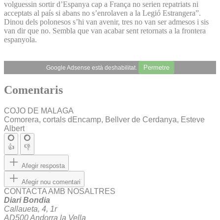
volguessin sortir d’Espanya cap a França no serien repatriats ni
acceptats al país si abans no s’enrolaven a la Legió Estrangera”.
Dinou dels polonesos s’hi van avenir, tres no van ser admesos i sis
van dir que no. Sembla que van acabar sent retornats a la frontera
espanyola.
Permetre
Google Adsense està deshabilitat.
Comentaris
COJO DE MALAGA
Comorera, cortals dEncamp, Bellver de Cerdanya, Esteve
Albert
👍
👎
Afegir resposta
Afegir nou comentari
CONTACTA AMB NOSALTRES
Diari Bondia
Callaueta, 4, 1r
AD500 Andorra la Vella