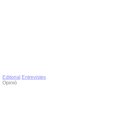
Editorial
Entrevistes
Opinió