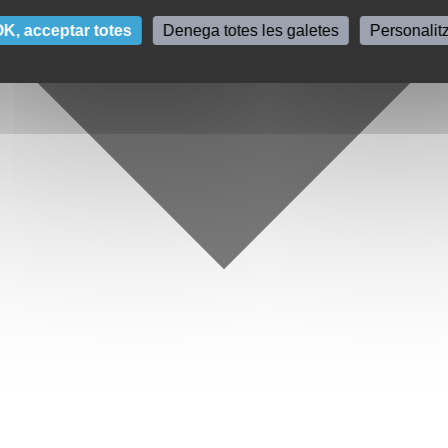
K, acceptar totes
Denega totes les galetes
Personalit