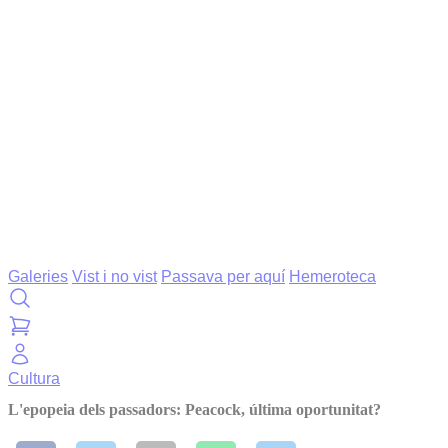
Galeries
Vist i no vist
Passava per aquí
Hemeroteca
Cultura
L'epopeia dels passadors: Peacock, última oportunitat?