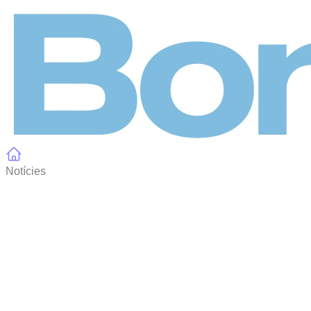
Panell de gestió de galetes
Notícies