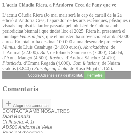
L’acriu Clàudia Riera, a l’Andorra Crea de l’any que ve
L’actriu Càudia Riera (Jo mai mai) serà la cap de cartell de la 2a
edició d’Andorra Crea, l’aparador de les arts escèniques, plàstiques i
visuals impulsat la tardor passada pel ministeri de Cultura amb
periodicitat biennal i que tindrà lloc el 2025. Riera hi presentarà el
muntage
Venus in furs,
que el ministeri ha subvencionat amb 29.000
euros. En total, n’ha destinat 100.000 a una desena de projectes:
Munus
, de Lluis Casahuga (24.000 euros),
Abrakadabra
, de
L’Animal (22.000),
Buit
, de Iolanda Sanmarcos (7.000), Cabdal,
d’Anna Mangot (4.500),
Rastres
, d’Andrea Sánchez (4.410),
Plasticida
, d’Emma Regada (4.000),
Som il·lusions,
de Naiara
Galdós (3.840) i
Paisatge agrícola,
de Rosa Mujal (1.165).
Permetre
Google Adsense està deshabilitat.
Comentaris
Afegir nou comentari
CONTACTA AMB NOSALTRES
Diari Bondia
Callaueta, 4, 1r
AD500 Andorra la Vella
Principat d'Andorra