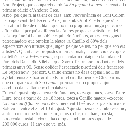
Non Project, que compareix amb
La 5a façana i la neu,
estrenat a la
primera edició d’Andorra Crea.
Això, pel que fa al talent de casa, amb l’advertència de Toni Colom
–al capdavant de l’Escènic Arts junt amb Oriol Vilella– que s’ha
passat un filtre de qualitat i que no s’ha programat ningú pel carnet
d’identitat, “perquè a diferència d’altres propostes artístiques del
país, aquí no hi ha un públic captiu de familiars, amics, coneguts i
patrocinadors que omplen la platea. A Canillo el 80% dels
espectadors son turistes que jutgen pelque veuen, no pel que son els
artistes”. Quant a les propostes internacionals, la condició de cap de
cartell és per a
Veles e vents
, espectacular muntatge en la línia de La
Fura dels Baus, diu Vilella, que Xarxa Teatre porta rodant des dels
primers anys 90. Sense oblidar l’espectacle pirotècni dels francesos
Le Supershow –per sort, Canillo encara no és la capital i no li ha
agafat mania als fosc artificials– ni el circ flamenc de Chicharron,
que compareix amb
Sin Ojana
, premiadíssima proposta que
combina dansa flamenca i malabars.
En total, quasi mig centenar de funcions, totes gratuïtes, totesa l’aire
lliure, totes a partir de les 18 hores, totes a Canillo mateix –excepte
La mare où (l’)on se mire
, de Chiendent Théâtre, a la plataforma de
Soldeu– i entre el 3 i el 10 d’agost. Aquesta mena de Jambo escènic,
amb un menú que inclou teatre, dansa, circ, malabars, poesia,
pirotècnia i instal·lacions– ha comptat amb un pressupost de
200.000 euros. I l’any que ve, més.