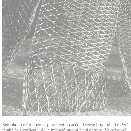
Sembla un retoc menor, purament cosmètic i sense importància. Però
també és significatiu de la intenció que hi ha al darrere. Va néixer el