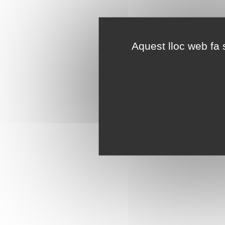
Aquest lloc web fa s