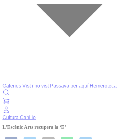
Galeries
Vist i no vist
Passava per aquí
Hemeroteca
Cultura
Canillo
L’Escènic Arts recupera la ‘E’