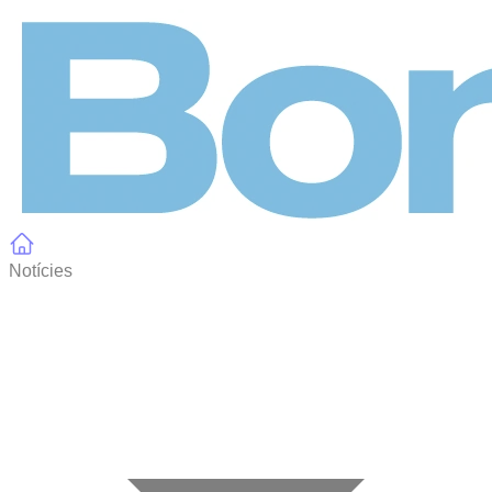
Panell de gestió de galetes
Notícies