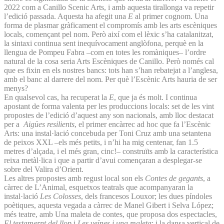
2022 com a Canillo Scenic Arts, i amb aquesta tirallonga va repetir
l’edició passada. Aquesta ha afegit una
E
al primer cognom. Una
forma de plasmar gràficament el compromís amb les arts escèniques
locals, començant pel nom. Però així com el lèxic s’ha catalanitzat,
la sintaxi continua sent inequívocament anglòfona, perquè en la
llengua de Pompeu Fabra –com en totes les romàniques– l’ordre
natural de la cosa seria Arts Escèniques de Canillo. Però només cal
que es fixin en els nostres bancs: tots han s’han rebatejat a l’anglesa,
amb el banc al darrere del nom. Per què l’Escènic Arts hauria de ser
menys?
En qualsevol cas, ha recuperat la
E
, que ja és molt. I continua
apostant de forma valenta per les produccions locals: set de les vint
propostes de l’edició d’aquest any son nacionals, amb lloc destacat
per a
Aigües resilients
, el primer encàrrec ad hoc que fa l’Escènic
Arts: una instal·lació concebuda per Toni Cruz amb una setantena
de peixos XXL –els més petits, i n’hi ha mig centenar, fan 1.5
metres d’alçada, i el més gran, cinc!– construïts amb la característica
reixa metàl·lica i que a partir d’avui començaran a desplegar-se
sobre del Valira d’Orient.
Les altres propostes amb regust local son els
Contes de gegants
, a
càrrec de L’Animal, esquetxos teatrals que acompanyaran la
instal·lació
Les Colosses
, dels francesos Louxor; les dues píndoles
poètiques, aquesta vegada a càrrec de Manel Gibert i Selva López;
més teatre, amb Una maleta de contes, que proposa dos espectacles,
El testamernt del llop
i
Les veïnes i una maleta
; i la dansa vertical de