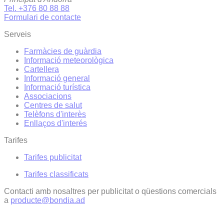
Tel. +376 80 88 88
Formulari de contacte
Serveis
Farmàcies de guàrdia
Informació meteorològica
Cartellera
Informació general
Informació turística
Associacions
Centres de salut
Telèfons d'interès
Enllaços d'interés
Tarifes
Tarifes publicitat
Tarifes classificats
Contacti amb nosaltres per publicitat o qüestions comercials
a
producte@bondia.ad