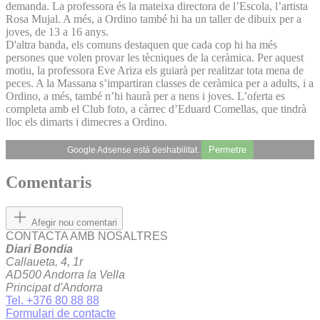
demanda. La professora és la mateixa directora de l’Escola, l’artista
Rosa Mujal. A més, a Ordino també hi ha un taller de dibuix per a
joves, de 13 a 16 anys.
D'altra banda, els comuns destaquen que cada cop hi ha més
persones que volen provar les tècniques de la ceràmica. Per aquest
motiu, la professora Eve Ariza els guiarà per realitzar tota mena de
peces. A la Massana s’impartiran classes de ceràmica per a adults, i a
Ordino, a més, també n’hi haurà per a nens i joves. L’oferta es
completa amb el Club foto, a càrrec d’Eduard Comellas, que tindrà
lloc els dimarts i dimecres a Ordino.
Permetre
Google Adsense està deshabilitat.
Comentaris
Afegir nou comentari
CONTACTA AMB NOSALTRES
Diari Bondia
Callaueta, 4, 1r
AD500 Andorra la Vella
Principat d'Andorra
Tel. +376 80 88 88
Formulari de contacte