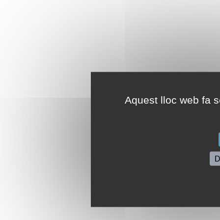
Aquest lloc web fa se
D