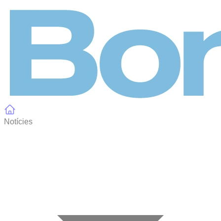
Panell de gestió de galetes
Notícies