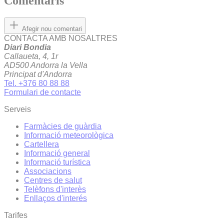
Comentaris
Afegir nou comentari
CONTACTA AMB NOSALTRES
Diari Bondia
Callaueta, 4, 1r
AD500 Andorra la Vella
Principat d'Andorra
Tel. +376 80 88 88
Formulari de contacte
Serveis
Farmàcies de guàrdia
Informació meteorològica
Cartellera
Informació general
Informació turística
Associacions
Centres de salut
Telèfons d'interès
Enllaços d'interés
Tarifes