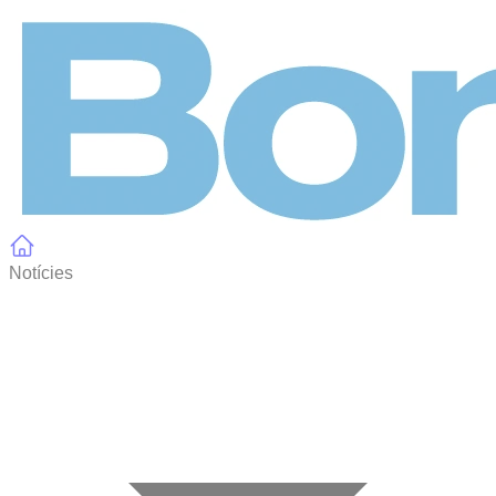
Panell de gestió de galetes
Notícies