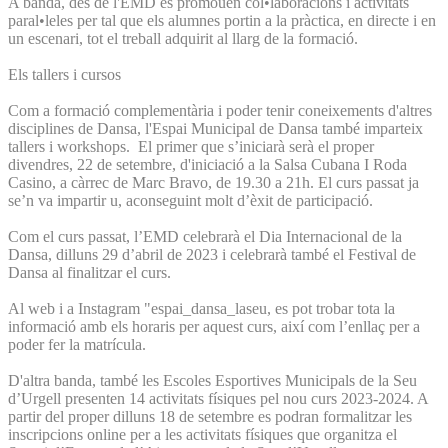
A banda, des de l'EMD es promouen col•laboracions i activitats
paral•leles per tal que els alumnes portin a la pràctica, en directe i en
un escenari, tot el treball adquirit al llarg de la formació.
Els tallers i cursos
Com a formació complementària i poder tenir coneixements d'altres
disciplines de Dansa, l'Espai Municipal de Dansa també imparteix
tallers i workshops. El primer que s’iniciarà serà el proper
divendres, 22 de setembre, d'iniciació a la Salsa Cubana I Roda
Casino, a càrrec de Marc Bravo, de 19.30 a 21h. El curs passat ja
se’n va impartir u, aconseguint molt d’èxit de participació.
Com el curs passat, l’EMD celebrarà el Dia Internacional de la
Dansa, dilluns 29 d’abril de 2023 i celebrarà també el Festival de
Dansa al finalitzar el curs.
Al web i a Instagram "espai_dansa_laseu, es pot trobar tota la
informació amb els horaris per aquest curs, així com l’enllaç per a
poder fer la matrícula.
D'altra banda, també les Escoles Esportives Municipals de la Seu
d’Urgell presenten 14 activitats físiques pel nou curs 2023-2024. A
partir del proper dilluns 18 de setembre es podran formalitzar les
inscripcions online per a les activitats físiques que organitza el