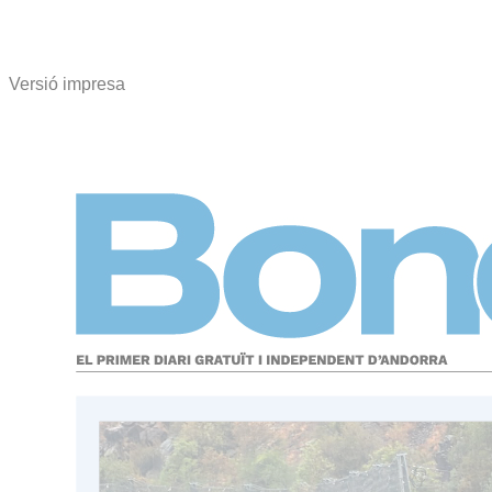
Versió impresa