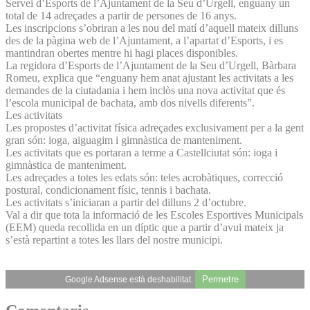
Servei d’Esports de l’Ajuntament de la Seu d’Urgell, enguany un
total de 14 adreçades a partir de persones de 16 anys.
Les inscripcions s’obriran a les nou del matí d’aquell mateix dilluns
des de la pàgina web de l’Ajuntament, a l’apartat d’Esports, i es
mantindran obertes mentre hi hagi places disponibles.
La regidora d’Esports de l’Ajuntament de la Seu d’Urgell, Bàrbara
Romeu, explica que “enguany hem anat ajustant les activitats a les
demandes de la ciutadania i hem inclòs una nova activitat que és
l’escola municipal de bachata, amb dos nivells diferents”.
Les activitats
Les propostes d’activitat física adreçades exclusivament per a la gent
gran són: ioga, aiguagim i gimnàstica de manteniment.
Les activitats que es portaran a terme a Castellciutat són: ioga i
gimnàstica de manteniment.
Les adreçades a totes les edats són: teles acrobàtiques, correcció
postural, condicionament físic, tennis i bachata.
Les activitats s’iniciaran a partir del dilluns 2 d’octubre.
Val a dir que tota la informació de les Escoles Esportives Municipals
(EEM) queda recollida en un díptic que a partir d’avui mateix ja
s’està repartint a totes les llars del nostre municipi.
Permetre
Google Adsense està deshabilitat.