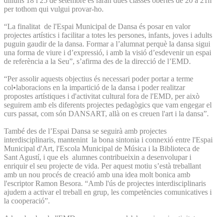
dilluns 18 i 25 de setembre es faran dues classes obertes de 20 a 21h
per tothom qui vulgui provar-ho.
“La finalitat de l'Espai Municipal de Dansa és posar en valor
projectes artístics i facilitar a totes les persones, infants, joves i adults
puguin gaudir de la dansa. Formar a l’alumnat perquè la dansa sigui
una forma de viure i d’expressió, i amb la visió d’esdevenir un espai
de referència a la Seu”, s’afirma des de la direcció de l’EMD.
“Per assolir aquests objectius és necessari poder portar a terme
col•laboracions en la impartició de la dansa i poder realitzar
propostes artístiques i d'activitat cultural fora de l'EMD, per això
seguirem amb els diferents projectes pedagògics que vam engegar el
curs passat, com són DANSART, allà on es creuen l'art i la dansa”.
També des de l’Espai Dansa se seguirà amb projectes
interdisciplinaris, mantenint la bona sintonia i connexió entre l'Espai
Municipal d'Art, l'Escola Municipal de Música i la Biblioteca de
Sant Agustí, i que els alumnes contribueixin a desenvolupar i
enriquir el seu projecte de vida. Per aquest motiu s’està treballant
amb un nou procés de creació amb una idea molt bonica amb
l'escriptor Ramon Besora. “Amb l'ús de projectes interdisciplinaris
ajudem a activar el treball en grup, les competències comunicatives i
la cooperació”.