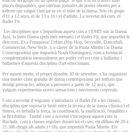
total de set grups on no queda plaça. Sí que n'hi ha d'altres amb
places disponibles, que oferiran jornades de portes obertes per a
tothom qui vulgui i iniciar-se en el món de la dansa. Són els grups
d'11 a 12 anys, el de 13 a 16 i el d'adults. La novetat del curs, el
Ballet Fit.
Les disciplines que s’impartiran aquest curs a l’EMD són la Dansa
Jazz, la Intro Dansa (pels més menuts) i el Ballet Fit, que impartirà la
directora, Eva Franquesa; Urban (Hip Hop, Sexystile, Dancehall,
Commercial, New Style..), a càrrec de la Paula Martin i la Dansa
Contemporània que impartirà Noah Domínguez, com a formació
complementària mensualment per poder créixer com a ballarins i
ballarines d'aquesta disciplina d'art emocionant.
Per aquest motiu, el proper dissabte 30 de setembre, s’ha organitzat
una master class gratuïta de dansa contemporània per tothom que
desitgi provar-ho, adreçat a persones a partir de 12 anys, que
vulguin experimentar noves sensacions i moviments corporals.
Com a novetat d’enguany s’introdueix el Ballet Fit a les classes,
disciplina que suposa la fusió entre la tècnica de la dansa clàssica i el
fitness, es treballa la força, la coordinació, la tonificació, l'equilibri i
la flexibilitat. També com a novetat s’incorpora aquest curs la
Bachata, com a classes regulars durant tot el curs, els dilluns de 20 a
21.30h dirigit als adults (+18), que impartirà Paula Martin. Els