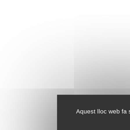
Aquest lloc web fa s