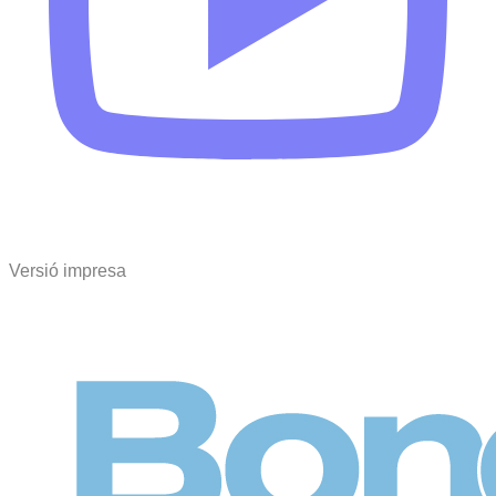
Versió impresa