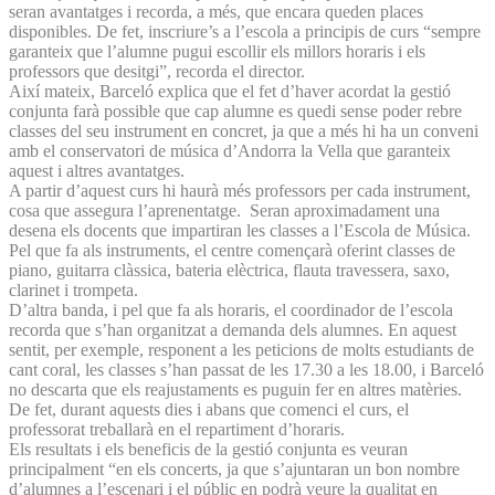
seran avantatges i recorda, a més, que encara queden places
disponibles. De fet, inscriure’s a l’escola a principis de curs “sempre
garanteix que l’alumne pugui escollir els millors horaris i els
professors que desitgi”, recorda el director.
Així mateix, Barceló explica que el fet d’haver acordat la gestió
conjunta farà possible que cap alumne es quedi sense poder rebre
classes del seu instrument en concret, ja que a més hi ha un conveni
amb el conservatori de música d’Andorra la Vella que garanteix
aquest i altres avantatges.
A partir d’aquest curs hi haurà més professors per cada instrument,
cosa que assegura l’aprenentatge. Seran aproximadament una
desena els docents que impartiran les classes a l’Escola de Música.
Pel que fa als instruments, el centre començarà oferint classes de
piano, guitarra clàssica, bateria elèctrica, flauta travessera, saxo,
clarinet i trompeta.
D’altra banda, i pel que fa als horaris, el coordinador de l’escola
recorda que s’han organitzat a demanda dels alumnes. En aquest
sentit, per exemple, responent a les peticions de molts estudiants de
cant coral, les classes s’han passat de les 17.30 a les 18.00, i Barceló
no descarta que els reajustaments es puguin fer en altres matèries.
De fet, durant aquests dies i abans que comenci el curs, el
professorat treballarà en el repartiment d’horaris.
Els resultats i els beneficis de la gestió conjunta es veuran
principalment “en els concerts, ja que s’ajuntaran un bon nombre
d’alumnes a l’escenari i el públic en podrà veure la qualitat en