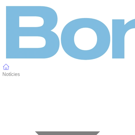
Panell de gestió de galetes
Notícies