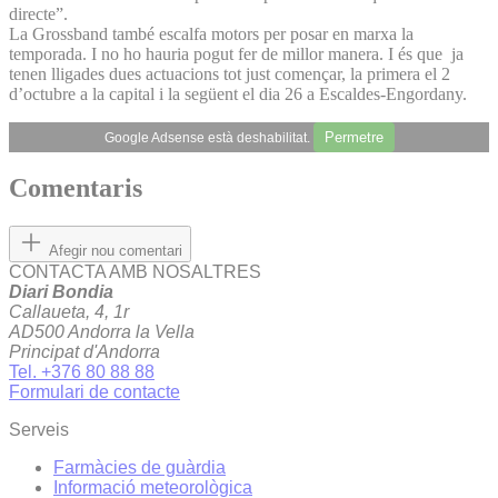
directe”.
La Grossband també escalfa motors per posar en marxa la
temporada. I no ho hauria pogut fer de millor manera. I és que ja
tenen lligades dues actuacions tot just començar, la primera el 2
d’octubre a la capital i la següent el dia 26 a Escaldes-Engordany.
Permetre
Google Adsense està deshabilitat.
Comentaris
Afegir nou comentari
CONTACTA AMB NOSALTRES
Diari Bondia
Callaueta, 4, 1r
AD500 Andorra la Vella
Principat d'Andorra
Tel. +376 80 88 88
Formulari de contacte
Serveis
Farmàcies de guàrdia
Informació meteorològica