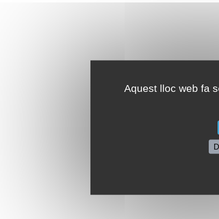
Aquest lloc web fa se
D