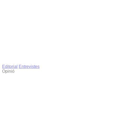
Editorial
Entrevistes
Opinió