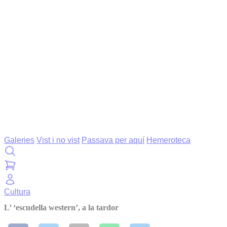
Galeries
Vist i no vist
Passava per aquí
Hemeroteca
Cultura
L’ ‘escudella western’, a la tardor