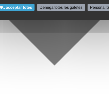
K, acceptar totes
Denega totes les galetes
Personalit