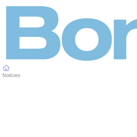
Panell de gestió de galetes
Notícies