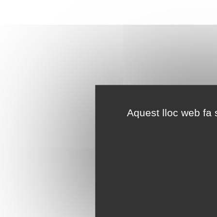
Aquest lloc web fa s