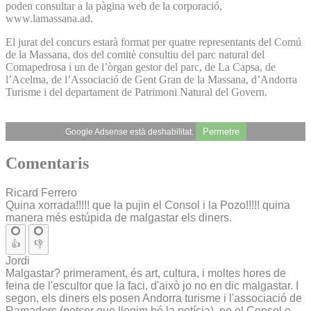
poden consultar a la pàgina web de la corporació,
www.lamassana.ad.
El jurat del concurs estarà format per quatre representants del Comú
de la Massana, dos del comitè consultiu del parc natural del
Comapedrosa i un de l’òrgan gestor del parc, de La Capsa, de
l’Acelma, de l’Associació de Gent Gran de la Massana, d’Andorra
Turisme i del departament de Patrimoni Natural del Govern.
Permetre
Google Adsense està deshabilitat.
Comentaris
Ricard Ferrero
Quina xorrada!!!!! que la pujin el Consol i la Pozo!!!!! quina
manera més estúpida de malgastar els diners.
👍
👎
Jordi
Malgastar? primerament, és art, cultura, i moltes hores de
feina de l'escultor que la faci, d'això jo no en dic malgastar. I
segon, els diners els posen Andorra turisme i l'associació de
Ramaders (potser que llegim bé la notícia), no el Consol o