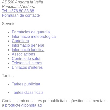
AD500 Andorra la Vella
Principat d'Andorra
Tel. +376 80 88 88
Formulari de contacte
Serveis
Farmàcies de guàrdia
Informació meteorològica
Cartellera
Informació general
Informació turística
Associacions
Centres de salut
Telèfons d'interès
Enllaços d'interés
Tarifes
Tarifes publicitat
Tarifes classificats
Contacti amb nosaltres per publicitat o qüestions comercials
a
producte@bondia.ad