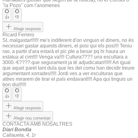
"la Pozo" com l'anomenes
👍
👎
Afegir resposta
Ricard Ferrero
SI, malgastar!!!!!! me's indiferent d'on vinguin el diners, no és
necessari gastar aquests diners, el posi qui els posi!!! Teniu
rao, a partir d'ara estarà el pic ple a besar pq hi haura un
estatua al cim!!!! Venga va!!!! Cultura???? una escultara a
3000.-€???? que segurament ja té adjudicatari!!!!!! Art igual
que aquel paret tant dula que les del comu han decidir treure
argumentant xorrades!!!!! Jordi ves a ver esculturas que
altres mirarem de tirar el país endavant!!!! Apa qui tinguis un
bon dia!!!!!!
👍
👎
Afegir resposta
Afegir nou comentari
CONTACTA AMB NOSALTRES
Diari Bondia
Callaueta, 4, 1r