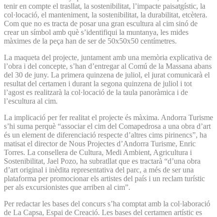
tenir en compte el trasllat, la sostenibilitat, l’impacte paisatgístic, la
col·locació, el manteniment, la sostenibilitat, la durabilitat, etcètera.
Com que no es tracta de posar una gran escultura al cim sinó de
crear un símbol amb què s’identifiqui la muntanya, les mides
màximes de la peça han de ser de 50x50x50 centímetres.
La maqueta del projecte, juntament amb una memòria explicativa de
l’obra i del concepte, s’han d’entregar al Comú de la Massana abans
del 30 de juny. La primera quinzena de juliol, el jurat comunicarà el
resultat del certamen i durant la segona quinzena de juliol i tot
l’agost es realitzarà la col·locació de la taula panoràmica i de
l’escultura al cim.
La implicació per fer realitat el projecte és màxima. Andorra Turisme
s’hi suma perquè “associar el cim del Comapedrosa a una obra d’art
és un element de diferenciació respecte d’altres cims pirinencs”, ha
matisat el director de Nous Projectes d’An­dorra Turisme, Enric
Torres. La consellera de Cultura, Medi Ambient, Agricultura i
Sostenibilitat, Jael Pozo, ha subratllat que es tractarà “d’una obra
d’art original i inèdita representativa del parc, a més de ser una
plataforma per promocionar els artistes del país i un reclam turístic
per als excursionistes que arriben al cim”.
Per redactar les bases del concurs s’ha comptat amb la col·laboració
de La Capsa, Espai de Creació. Les bases del certamen artístic es