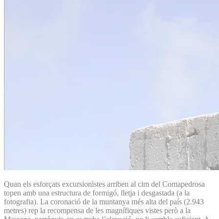
Quan els esforçats excursionistes arriben al cim del Comapedrosa
topen amb una estructura de formigó, lletja i desgastada (a la
fotografia). La coronació de la muntanya més alta del país (2.943
metres) rep la recompensa de les magnífiques vistes però a la