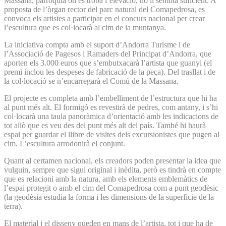
Massana, parròquia on es troba l’elevació, no li sembla suficient. A
proposta de l’òrgan rector del parc natural del Comapedrosa, es
convoca els artistes a participar en el concurs nacional per crear
l’escultura que es col·locarà al cim de la muntanya.
La iniciativa compta amb el suport d’Andorra Turisme i de
l’Associació de Pagesos i Ramaders del Principat d’Andorra, que
aporten els 3.000 euros que s’embutxacarà l’artista que guanyi (el
premi inclou les despeses de fabricació de la peça). Del trasllat i de
la col·locació se n’encarregarà el Comú de la Massana.
El projecte es completa amb l’embelliment de l’estructura que hi ha
al punt més alt. El formigó es revestirà de pedres, com antany, i s’hi
col·locarà una taula panoràmica d’orientació amb les indicacions de
tot allò que es veu des del punt més alt del país. També hi haurà
espai per guardar el llibre de visites dels excursionistes que pugen al
cim. L’escultura arrodonirà el conjunt.
Quant al certamen nacional, els creadors poden presentar la idea que
vulguin, sempre que sigui original i inèdita, però es tindrà en compte
que es relacioni amb la natura, amb els elements emblemàtics de
l’espai protegit o amb el cim del Comapedrosa com a punt geodèsic
(la geodèsia estudia la forma i les dimensions de la superfície de la
terra).
El material i el disseny queden en mans de l’artista, tot i que ha de