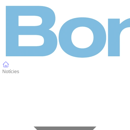
Panell de gestió de galetes
Notícies