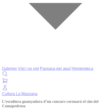
Galeries
Vist i no vist
Passava per aquí
Hemeroteca
Cultura
La Massana
L’escultura guanyadora d’un concurs coronarà el cim del
Comapedrosa