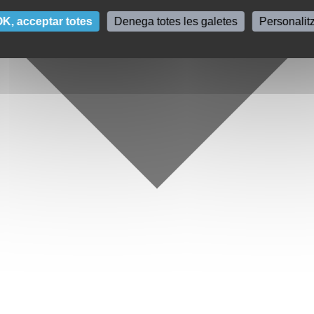
K, acceptar totes
Denega totes les galetes
Personalit