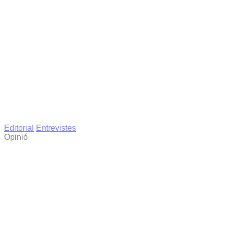
Editorial
Entrevistes
Opinió