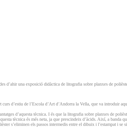
es d’ahir una exposició didàctica de litografia sobre planxes de polièst
uart curs d’estiu de l’Escola d’Art d’Andorra la Vella, que va introduir a
ntatges d’aquesta tècnica. I és que la litografia sobre planxes de polièst
uesta tècnica és més neta, ja que prescindeix d’àcids. Així, a banda que
ièster s’eliminen els passos intermedis entre el dibuix i l’estampat i se 