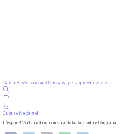
Galeries
Vist i no vist
Passava per aquí
Hemeroteca
Cultura
Nacional
L’espai B’Art acull una mostra didàctica sobre litografia