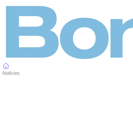
Panell de gestió de galetes
Notícies