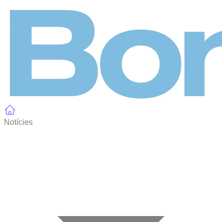
Panell de gestió de galetes
Notícies