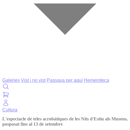
Galeries
Vist i no vist
Passava per aquí
Hemeroteca
Cultura
L'espectacle de teles acrobàtiques de les Nits d'Estiu als Museus,
posposat fins al 13 de setembre