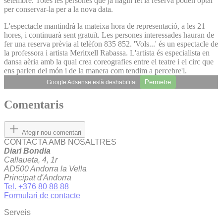
setembre. Totes les persones que ja hagin fet la reserva poden optar
per conservar-la per a la nova data.
L'espectacle mantindrà la mateixa hora de representació, a les 21
hores, i continuarà sent gratuït. Les persones interessades hauran de
fer una reserva prèvia al telèfon 835 852. 'Vols...' és un espectacle de
la professora i artista Meritxell Rabassa. L'artista és especialista en
dansa aèria amb la qual crea coreografies entre el teatre i el circ que
ens parlen del món i de la manera com tendim a percebre'l.
Permetre
Google Adsense està deshabilitat.
Comentaris
Afegir nou comentari
CONTACTA AMB NOSALTRES
Diari Bondia
Callaueta, 4, 1r
AD500 Andorra la Vella
Principat d'Andorra
Tel. +376 80 88 88
Formulari de contacte
Serveis