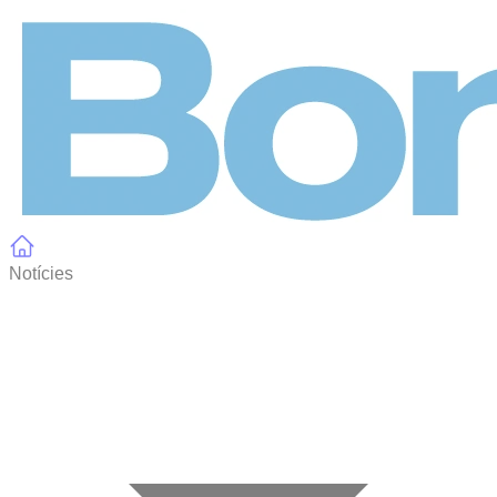
Panell de gestió de galetes
Notícies