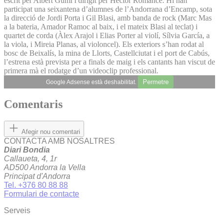
escrit per Albert Gumí i dirigit per Hèctor Romance. Hi han
participat una seixantena d’alumnes de l’Andorrana d’Encamp, sota
la direcció de Jordi Porta i Gil Blasi, amb banda de rock (Marc Mas
a la bateria, Amador Ramoc al baix, i el mateix Blasi al teclat) i
quartet de corda (Àlex Arajol i Elias Porter al violí, Sílvia García, a
la viola, i Mireia Planas, al violoncel). Els exteriors s’han rodat al
bosc de Beixalís, la mina de Llorts, Castellciutat i el port de Cabús,
l’estrena està prevista per a finals de maig i els cantants han viscut de
primera mà el rodatge d’un videoclip professional.
Permetre
Google Adsense està deshabilitat.
Comentaris
Afegir nou comentari
CONTACTA AMB NOSALTRES
Diari Bondia
Callaueta, 4, 1r
AD500 Andorra la Vella
Principat d'Andorra
Tel. +376 80 88 88
Formulari de contacte
Serveis