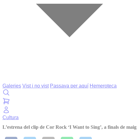
Galeries
Vist i no vist
Passava per aquí
Hemeroteca
Cultura
L’estrena del clip de Cor Rock ‘I Want to Sing’, a finals de maig