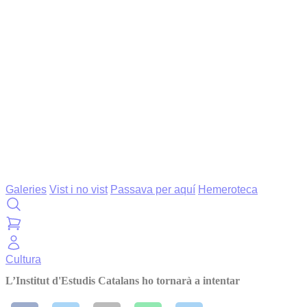
Galeries
Vist i no vist
Passava per aquí
Hemeroteca
Cultura
L’Institut d'Estudis Catalans ho tornarà a intentar