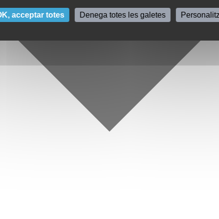
K, acceptar totes
Denega totes les galetes
Personalit