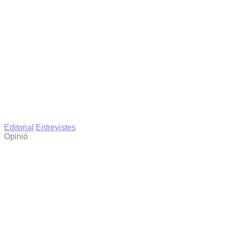
Editorial
Entrevistes
Opinió