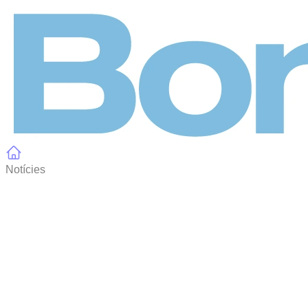
Panell de gestió de galetes
Notícies