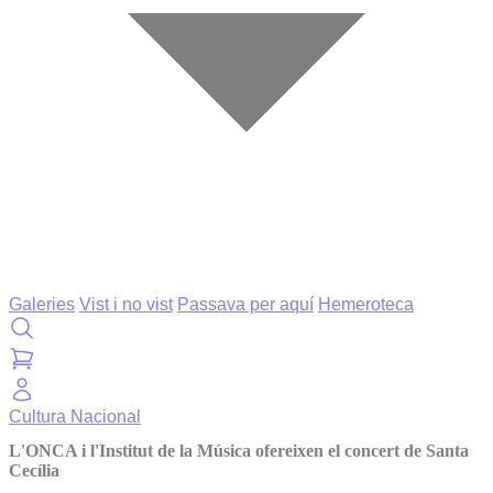
Galeries
Vist i no vist
Passava per aquí
Hemeroteca
Cultura
Nacional
L'ONCA i l'Institut de la Música ofereixen el concert de Santa
Cecília