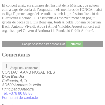
El concert uneix els alumnes de l'Institut de la Música, que actuen
com a caps de corda de l'orquestra, i els membres de l'ONCA, i així
es lliga l'aprenentatge dels estudiants amb la professionalització de
l'Orquestra Nacional. Els assistents a l'esdeveniment han pogut
gaudir de peces de Lluís Benejam, Jordi Albelda, Johann Sebastian
Bach, Antonio Vivaldi, Abba i Ángel Villoldo. Aquest concert està
organitzat pel Govern d'Andorra i la Fundació Crèdit Andorrà.
Permetre
Google Adsense està deshabilitat.
Comentaris
Afegir nou comentari
CONTACTA AMB NOSALTRES
Diari Bondia
Callaueta, 4, 1r
AD500 Andorra la Vella
Principat d'Andorra
Tel. +376 80 88 88
Formulari de contacte