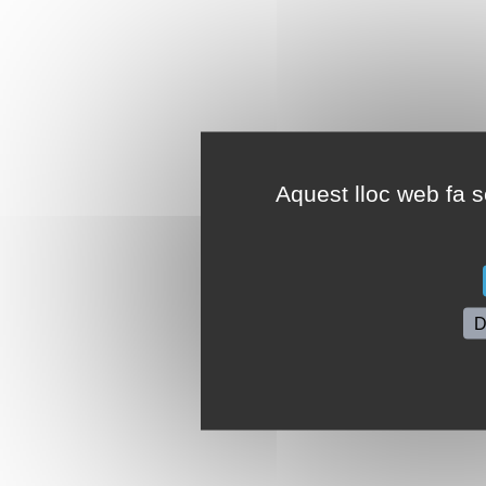
Aquest lloc web fa se
D