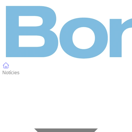
Panell de gestió de galetes
Notícies