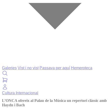
Galeries
Vist i no vist
Passava per aquí
Hemeroteca
Cultura
Internacional
L’ONCA ofereix al Palau de la Música un repertori clàssic amb
Haydn i Bach