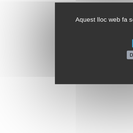
Aquest lloc web fa se
D