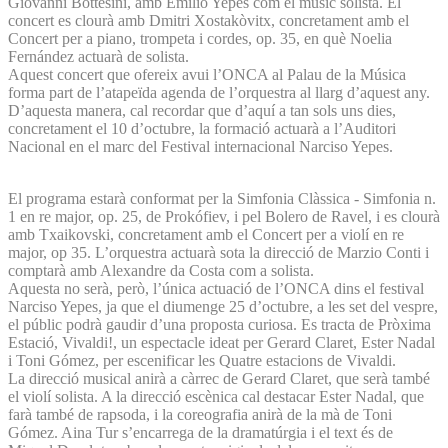
Giovanni Bottesini, amb Emilio Yepes com el músic solista. El
concert es clourà amb Dmitri Xostakòvitx, concretament amb el
Concert per a piano, trompeta i cordes, op. 35, en què Noelia
Fernández actuarà de solista.
Aquest concert que ofereix avui l’ONCA al Palau de la Música
forma part de l’atapeïda agenda de l’orquestra al llarg d’aquest any.
D’aquesta manera, cal recordar que d’aquí a tan sols uns dies,
concretament el 10 d’octubre, la formació actuarà a l’Auditori
Nacional en el marc del Festival internacional Narciso Yepes.
El programa estarà conformat per la Simfonia Clàssica - Simfonia n.
1 en re major, op. 25, de Prokófiev, i pel Bolero de Ravel, i es clourà
amb Txaikovski, concretament amb el Concert per a violí en re
major, op 35. L’orquestra actuarà sota la direcció de Marzio Conti i
comptarà amb Alexandre da Costa com a solista.
Aquesta no serà, però, l’única actuació de l’ONCA dins el festival
Narciso Yepes, ja que el diumenge 25 d’octubre, a les set del vespre,
el públic podrà gaudir d’una proposta curiosa. Es tracta de Pròxima
Estació, Vivaldi!, un espectacle ideat per Gerard Claret, Ester Nadal
i Toni Gómez, per escenificar les Quatre estacions de Vivaldi.
La direcció musical anirà a càrrec de Gerard Claret, que serà també
el violí solista. A la direcció escènica cal destacar Ester Nadal, que
farà també de rapsoda, i la coreografia anirà de la mà de Toni
Gómez. Aina Tur s’encarrega de la dramatúrgia i el text és de