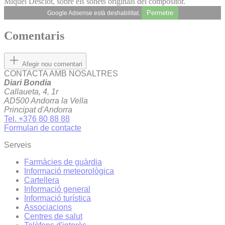
Miquel Desclot, sobre els sonets originals del compositor.
Permetre
Google Adsense està deshabilitat.
Comentaris
Afegir nou comentari
CONTACTA AMB NOSALTRES
Diari Bondia
Callaueta, 4, 1r
AD500 Andorra la Vella
Principat d'Andorra
Tel. +376 80 88 88
Formulari de contacte
Serveis
Farmàcies de guàrdia
Informació meteorològica
Cartellera
Informació general
Informació turística
Associacions
Centres de salut