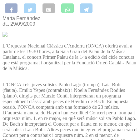
Marta Fernández
dt., 29/09/2009
L’Orquestra Nacional Clàssica d’Andorra (ONCA) oferirà avui, a
partir de les 19.30 hores, a la Sala Gran del Palau de la Música
Catalana, el concert Primer Palau de la 14a edició del cicle concurs
que està programat i organitzat per la Fundació Orfeó Català - Palau
de la Música.
L’ONCA i els joves solistes Pablo Lago (trompa), Laia Bobi
(flauta), Emilio Yepes (contrabaix) i Noelia Fernández Rodiles
(piano), dirigits per Marzio Conti, interpretaran un programa
especialment clàssic amb peces de Haydn i de Bach. En aquesta
ocasió, l’ONCA comptarà amb una formació de 23 músics.
D’aquesta manera, de Haydn han escollit el Concert per a trompa i
orquestra núm. 1, en re major, en què serà músic solista Pablo Lago.
De Bach s’interpretarà el Concert per a flauta en re menor, en què
serà solista Laia Bobi. Altres peces que integren el programa seran el
Concert per a contrabaix i orquestra núm. 2 en si menor, de