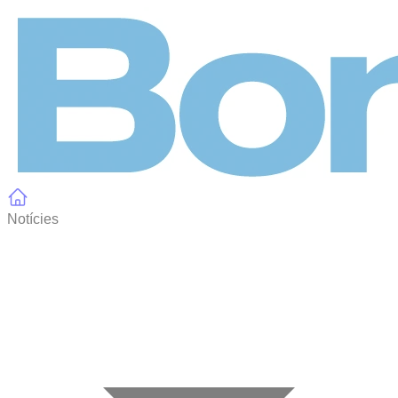
Panell de gestió de galetes
Notícies