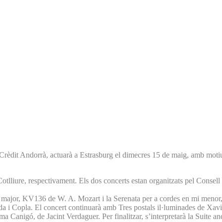
Crèdit Andorrà, actuarà a Estrasburg el dimecres 15 de maig, amb motiu 
Cotlliure, respectivament. Els dos concerts estan organitzats pel Consell
 major, KV136 de W. A. Mozart i la Serenata per a cordes en mi menor
a i Copla. El concert continuarà amb Tres postals il·luminades de Xavi
ma Canigó, de Jacint Verdaguer. Per finalitzar, s’interpretarà la Suite 