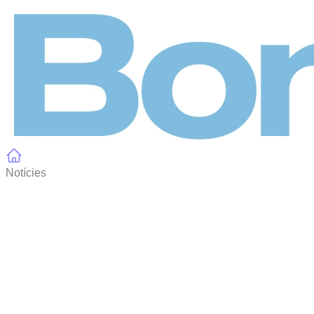
Panell de gestió de galetes
Notícies