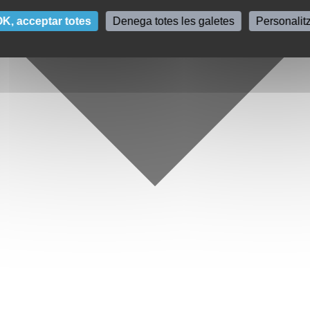
K, acceptar totes
Denega totes les galetes
Personalit