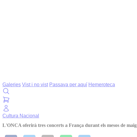
Galeries
Vist i no vist
Passava per aquí
Hemeroteca
Cultura
Nacional
L'ONCA oferirà tres concerts a França durant els mesos de maig i