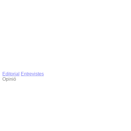
Editorial
Entrevistes
Opinió