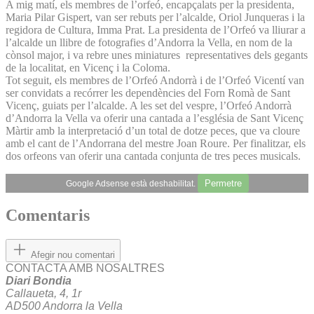
A mig matí, els membres de l’orfeó, encapçalats per la presidenta,
Maria Pilar Gispert, van ser rebuts per l’alcalde, Oriol Junqueras i la
regidora de Cultura, Imma Prat. La presidenta de l’Orfeó va lliurar a
l’alcalde un llibre de fotografies d’Andorra la Vella, en nom de la
cònsol major, i va rebre unes miniatures representatives dels gegants
de la localitat, en Vicenç i la Coloma.
Tot seguit, els membres de l’Orfeó Andorrà i de l’Orfeó Vicentí van
ser convidats a recórrer les dependències del Forn Romà de Sant
Vicenç, guiats per l’alcalde. A les set del vespre, l’Orfeó Andorrà
d’Andorra la Vella va oferir una cantada a l’església de Sant Vicenç
Màrtir amb la interpretació d’un total de dotze peces, que va cloure
amb el cant de l’Andorrana del mestre Joan Roure. Per finalitzar, els
dos orfeons van oferir una cantada conjunta de tres peces musicals.
Permetre
Google Adsense està deshabilitat.
Comentaris
Afegir nou comentari
CONTACTA AMB NOSALTRES
Diari Bondia
Callaueta, 4, 1r
AD500 Andorra la Vella