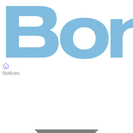
Panell de gestió de galetes
Notícies