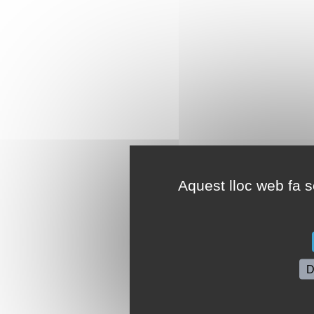
Aquest lloc web fa se
D