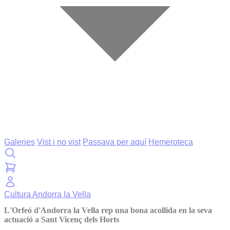
Galeries
Vist i no vist
Passava per aquí
Hemeroteca
Cultura
Andorra la Vella
L'Orfeó d'Andorra la Vella rep una bona acollida en la seva
actuació a Sant Vicenç dels Horts