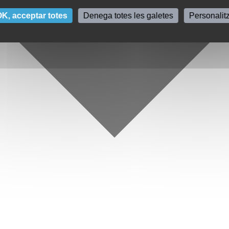
K, acceptar totes
Denega totes les galetes
Personalit