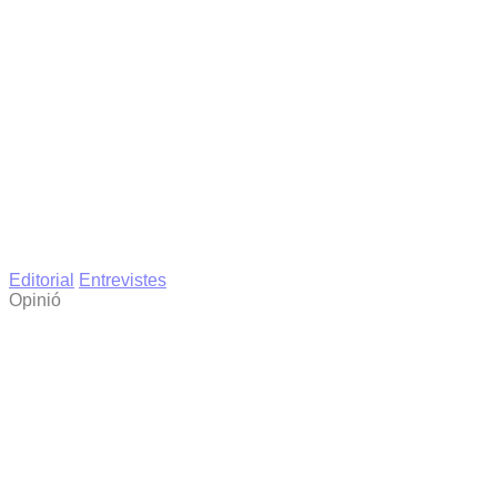
Editorial
Entrevistes
Opinió