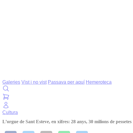
Galeries
Vist i no vist
Passava per aquí
Hemeroteca
Cultura
L’orgue de Sant Esteve, en xifres: 28 anys, 30 milions de pessetes 