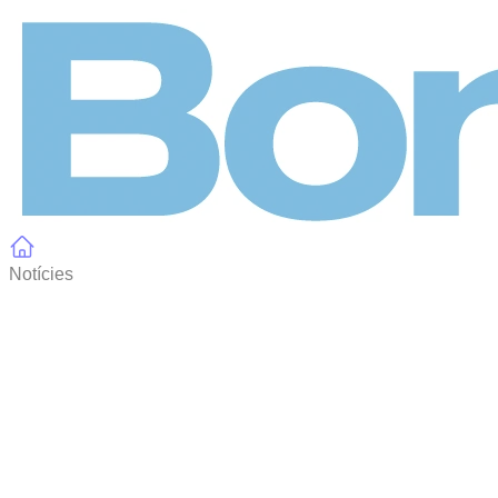
Panell de gestió de galetes
Notícies