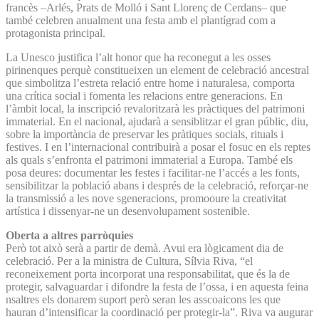
francès –Arlés, Prats de Molló i Sant Llorenç de Cerdans– que
també celebren anualment una festa amb el plantígrad com a
protagonista principal.
La Unesco justifica l’alt honor que ha reconegut a les osses
pirinenques perquè constitueixen un element de celebració ancestral
que simbolitza l’estreta relació entre home i naturalesa, comporta
una crítica social i fomenta les relacions entre generacions. En
l’àmbit local, la inscripció revaloritzarà les pràctiques del patrimoni
immaterial. En el nacional, ajudarà a sensiblitzar el gran públic, diu,
sobre la importància de preservar les pràtiques socials, rituals i
festives. I en l’internacional contribuirà a posar el fosuc en els reptes
als quals s’enfronta el patrimoni immaterial a Europa. També els
posa deures: documentar les festes i facilitar-ne l’accés a les fonts,
sensibilitzar la població abans i després de la celebració, reforçar-ne
la transmissió a les nove sgeneracions, promooure la creativitat
artística i dissenyar-ne un desenvolupament sostenible.
Oberta a altres parròquies
Però tot això serà a partir de demà. Avui era lògicament dia de
celebració. Per a la ministra de Cultura, Sílvia Riva, “el
reconeixement porta incorporat una responsabilitat, que és la de
protegir, salvaguardar i difondre la festa de l’ossa, i en aquesta feina
nsaltres els donarem suport però seran les asscoaicons les que
hauran d’intensificar la coordinació per protegir-la”. Riva va augurar