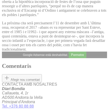
oberta a la hipotètica incorporació de festes de l’ossa que puguin
ressorgir a d’altres parròquies, “perquè no és de cap manera
exclusiva ni d’Encamp ni d’Ordino i antigament se celebraven a tots
els pobles i parròquies.”
La pròxima cita serà precisament l’11 de desembre amb L’última
ossa, recuperat el 2017 –abans es va representar per Sant Esteve,
entre el 1985 i e l1992– i que aquest any estrena màscara –l’antiga,
quasi centenària, estava a punt de desintegrar-se–, que incorpora la
seccio infantil a l’espectacle, i que per primera vegada farà desafilar
ossa i osset per tots els carres del poble, com s’havia fet
tradicionalment.
Permetre
Google Adsense està deshabilitat.
Comentaris
Afegir nou comentari
CONTACTA AMB NOSALTRES
Diari Bondia
Callaueta, 4, 1r
AD500 Andorra la Vella
Principat d'Andorra
Tel. +376 80 88 88