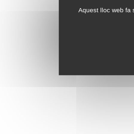
Aquest lloc web fa s