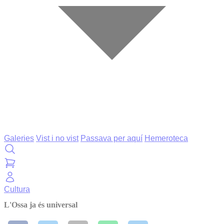
Galeries
Vist i no vist
Passava per aquí
Hemeroteca
Cultura
L'Ossa ja és universal