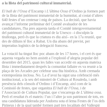
a la llista del patrimoni cultural immaterial.
El ball de l’Ossa
d’Encamp i
L’última Ossa
d’Ordino ja formen part
de la llista del patrimoni immaterial de la humnitat, al costat d’altres
640 festes d’un centenar i mig de països. La decisió, que havia
avançat l’informe preliminar del Comitè avaluador de les
candidatures, l'ha pres aquesta tarda el Comitè intergovernamental
del patrimoni cultural immaterial de la Unesco –i disculpin la
tirallonga, però és que la criatura es diu així– en la 17a reunió, que
des de dilluns té lloc a Rabat. Un dia abans del previst, per
imperatius logístics de la delegació francesa.
La votació ha tingut lloc poc abans de les 17 hores, i el cert és que
aquesta vegada no hem assistit a l’explosió d’alegria popular del
desembre del 2015, quan les falles van accedir en aquesta mateixa
llista i immediatament després la comunitat fallaire es va reunir a la
plaça de les Arcades per celebrar una fita històrica. Amb cremada
extemporània inclosa. No. La d’avui ha sigut una celebració més
institucional, a la seu del minsteri de Cultura al Rosaleda, i amb
presència dels cònsols d’Ordino i d’Encamp, així com de la
Comissió de festes, que organitza
El ball de l’Ossa
, i de
l’Associació de Cultura Popular, que s’encarrega de
L’última ossa
.
Però el resultat és el mateix: l’un i l’altre ja son patrimoni de tots, en
una candidatura liderada per Andorra sota el lema Festes de l’os dels
Pirineus i de la qual també formen part tres localitats del Vallespir