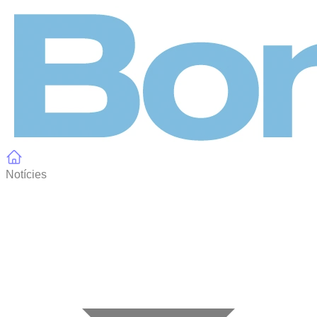
Panell de gestió de galetes
Notícies