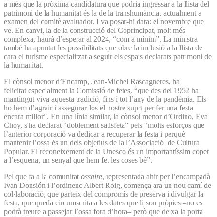
a més que la pròxima candidatura que podria ingressar a la llista del
patrimoni de la humanitat és la de la transhumància, actualment a
examen del comitè avaluador. I va posar-hi data: el novembre que
ve. En canvi, la de la construcció del Coprincipat, molt més
complexa, haurà d’esperar al 2024, “com a mínim”. La ministra
també ha apuntat les possibilitats que obre la inclusió a la llista de
cara el turisme especialitzat a seguir els espais declarats patrimoni de
la humanitat.
El cònsol menor d’Encamp, Jean-Michel Rascagneres, ha
felicitat especialment la Comissió de fetes, “que des del 1952 ha
mantingut viva aquesta tradició, fins i tot l’any de la pandèmia. Els
ho hem d’agrair i assegurar-los el nostre suprt per fer una festa
encara millor”. En una línia similar, la cònsol menor d’Ordino, Eva
Choy, s'ha declarat “doblement satisfeta” pels “molts esforços que
l’anterior corporació va dedicar a recuperar la festa i perquè
mantenir l’ossa és un dels objetius de la l’Associació de Cultura
Popular. El reconeixement de la Unesco és un importantíssim copet
a l’esquena, un senyal que hem fet les coses bé”.
Pel que fa a la comunitat
ossaire
, representada ahir per l’encampadà
Ivan Donsión i l’ordinenc Albert Roig, comença ara un nou camí de
col·laboració, que parteix del compromís de preserva i divulgar la
festa, que queda circumscrita a les dates que li son pròpies –no es
podrà treure a passejar l’ossa fora d’hora– però que deixa la porta