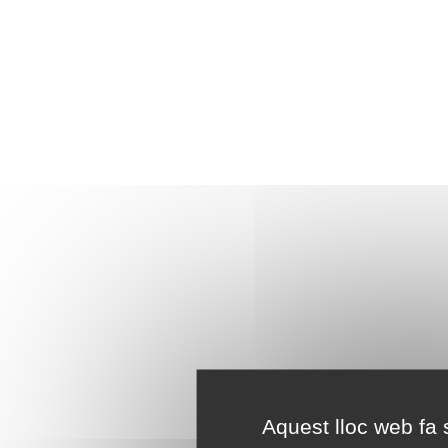
Aquest lloc web fa s