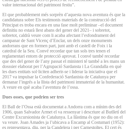
valor internacional del patrimoni festiu”.
El que probablement més sorprèn d’aquesta nova aventura és que la
candidatura sobre Els testimonis materials de la construcció del
Principat es troba encara en una fase molt preliminar –el document
definitiu no estarà llest abans del gener del 2021– i sobretot,
sobretot, caldrà veure com li acaba afectant l’esfondrament del
campanar de Sant Vicenç d’Enclar, un dels onze monuments
andorrans que en formen part, junt amb el castell de Foix i la
catedral de la Seu. Convé recordar que tan sols tres tenen el
reglamentari entorn de protecció aprovat. I convé també recordar
que des del gener de l’any passat el ministeri té també a les mans un
dosssier elaborat per l’Agrupació Sardansta i La Grandalla en què
les dues entitats sol·liciten adherir-se i liderar la iniciativa que el
2017 va impulsar la Confederació Sardanista de Catalunya per
demanar l’ingrés a la llista del patrimoni immaterial de la humanitat.
A veure en què acaba l’aventura de l’ossa.
Dues osses, que podrien ser tres
El Ball de l’Ossa està documentat a Andorra com a mínim des del
1906, quan Salvador Armet el va ressenyar i descriure al Butlletí del
Centre Excursionista de Catalunya. La llàstima és que no diu on el
va veure. Joan Amades ja l’ubicava a Encamp al Costumari (1952):
es representava, diu, per la Candelera i per Carnestoltes. El cert és