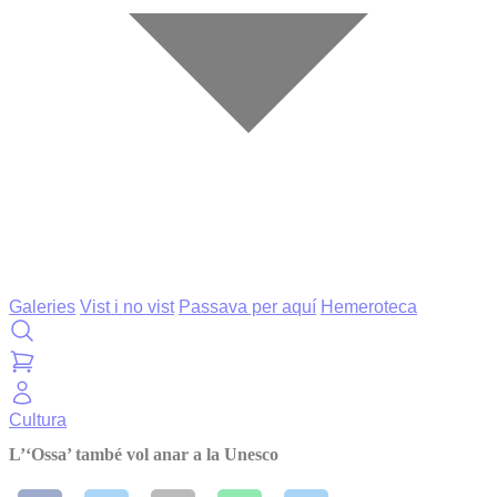
Galeries
Vist i no vist
Passava per aquí
Hemeroteca
Cultura
L’‘Ossa’ també vol anar a la Unesco