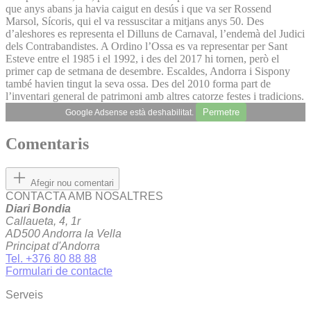
que anys abans ja havia caigut en desús i que va ser Rossend
Marsol, Sícoris, qui el va ressuscitar a mitjans anys 50. Des
d’aleshores es representa el Dilluns de Carnaval, l’endemà del Judici
dels Contrabandistes. A Ordino l’Ossa es va representar per Sant
Esteve entre el 1985 i el 1992, i des del 2017 hi tornen, però el
primer cap de setmana de desembre. Escaldes, Andorra i Sispony
també havien tingut la seva ossa. Des del 2010 forma part de
l’inventari general de patrimoni amb altres catorze festes i tradicions.
Permetre
Google Adsense està deshabilitat.
Comentaris
Afegir nou comentari
CONTACTA AMB NOSALTRES
Diari Bondia
Callaueta, 4, 1r
AD500 Andorra la Vella
Principat d'Andorra
Tel. +376 80 88 88
Formulari de contacte
Serveis