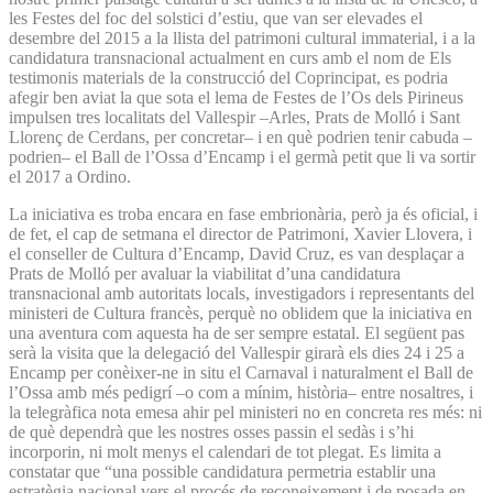
les Festes del foc del solstici d’estiu, que van ser elevades el
desembre del 2015 a la llista del patrimoni cultural immaterial, i a la
candidatura transnacional actualment en curs amb el nom de Els
testimonis materials de la construcció del Coprincipat, es podria
afegir ben aviat la que sota el lema de Festes de l’Os dels Pirineus
impulsen tres localitats del Vallespir –Arles, Prats de Molló i Sant
Llorenç de Cerdans, per concretar– i en què podrien tenir cabuda –
podrien– el Ball de l’Ossa d’Encamp i el germà petit que li va sortir
el 2017 a Ordino.
La iniciativa es troba encara en fase embrionària, però ja és oficial, i
de fet, el cap de setmana el director de Patrimoni, Xavier Llovera, i
el conseller de Cultura d’Encamp, David Cruz, es van desplaçar a
Prats de Molló per avaluar la viabilitat d’una candidatura
transnacional amb autoritats locals, investigadors i representants del
ministeri de Cultura francès, perquè no oblidem que la iniciativa en
una aventura com aquesta ha de ser sempre estatal. El següent pas
serà la visita que la delegació del Vallespir girarà els dies 24 i 25 a
Encamp per conèixer-ne in situ el Carnaval i naturalment el Ball de
l’Ossa amb més pedigrí –o com a mínim, història– entre nosaltres, i
la telegràfica nota emesa ahir pel ministeri no en concreta res més: ni
de què dependrà que les nostres osses passin el sedàs i s’hi
incorporin, ni molt menys el calendari de tot plegat. Es limita a
constatar que “una possible candidatura permetria establir una
estratègia nacional vers el procés de reconeixement i de posada en