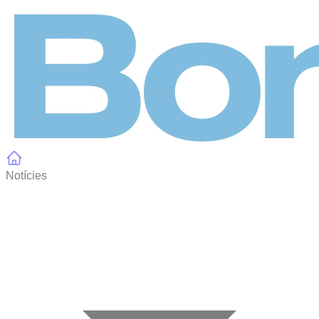
Panell de gestió de galetes
Notícies