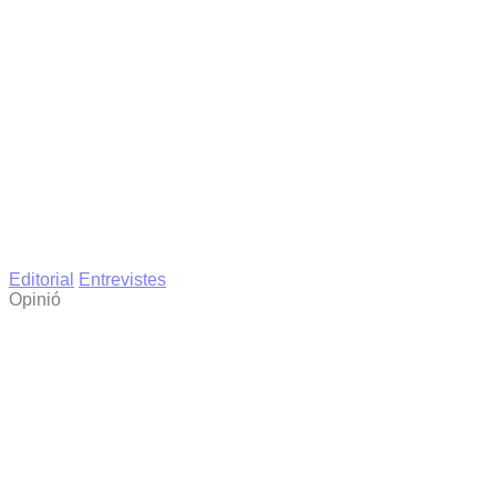
Editorial
Entrevistes
Opinió