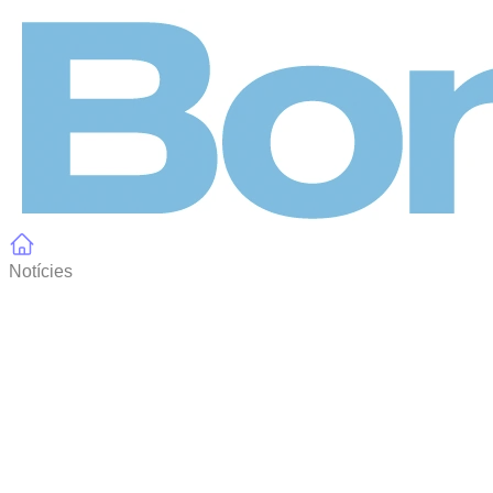
Panell de gestió de galetes
Notícies