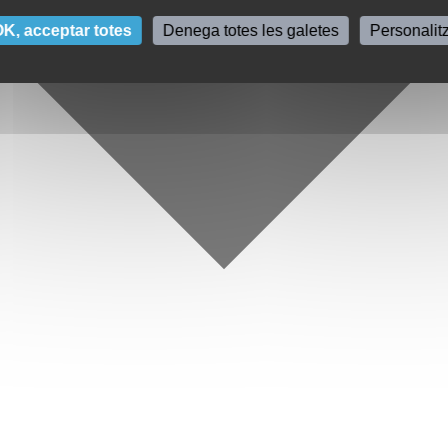
K, acceptar totes
Denega totes les galetes
Personalit