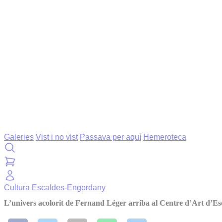
Galeries
Vist i no vist
Passava per aquí
Hemeroteca
Cultura
Escaldes-Engordany
L’univers acolorit de Fernand Léger arriba al Centre d’Art d’Es