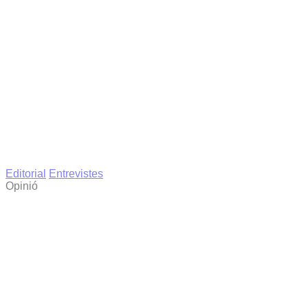
Editorial
Entrevistes
Opinió