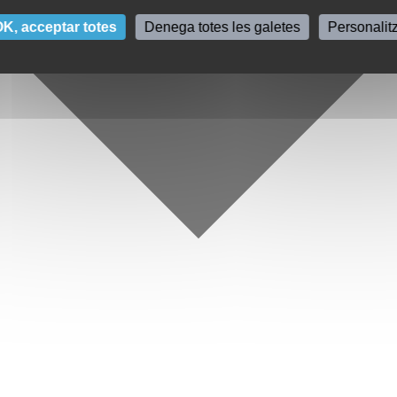
K, acceptar totes
Denega totes les galetes
Personalit