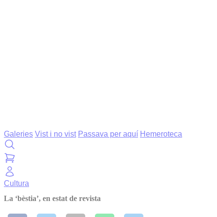
Galeries
Vist i no vist
Passava per aquí
Hemeroteca
Cultura
La ‘bèstia’, en estat de revista