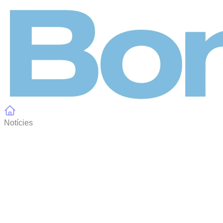
Panell de gestió de galetes
Notícies