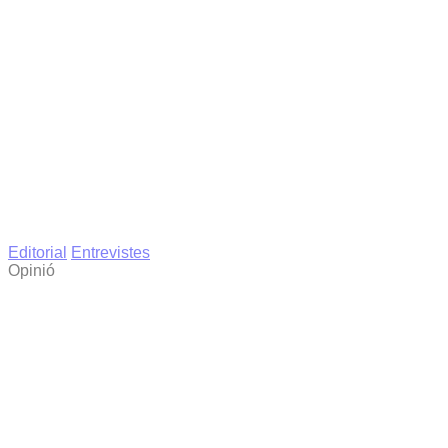
Editorial
Entrevistes
Opinió