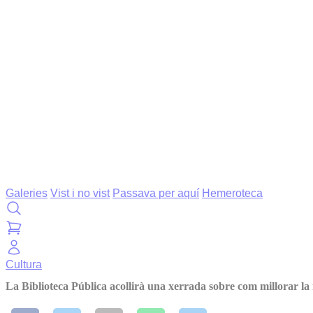
Galeries
Vist i no vist
Passava per aquí
Hemeroteca
Cultura
La Biblioteca Pública acollirà una xerrada sobre com millorar la 