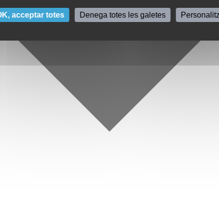
K, acceptar totes
Denega totes les galetes
Personalit