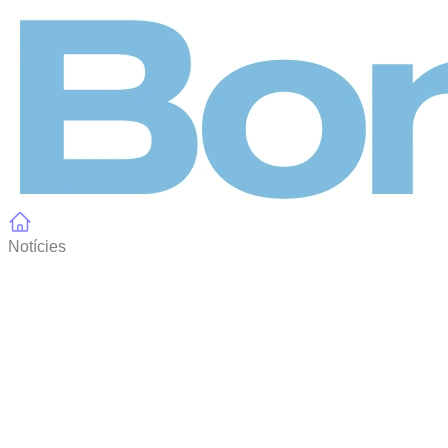
Panell de gestió de galetes
Notícies