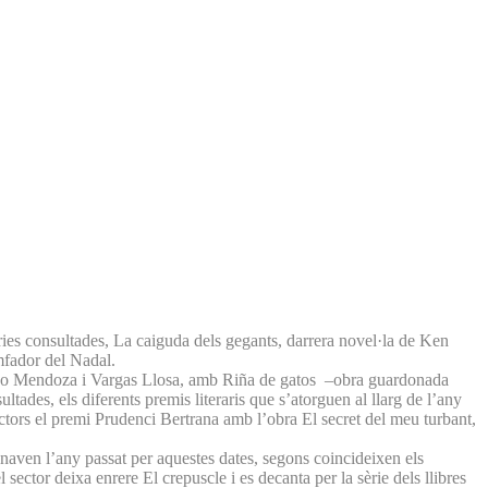
eries consultades, La caiguda dels gegants, darrera novel·la de Ken
omfador del Nadal.
uardo Mendoza i Vargas Llosa, amb Riña de gatos ‒obra guardonada
ltades, els diferents premis literaris que s’atorguen al llarg de l’any
ectors el premi Prudenci Bertrana amb l’obra El secret del meu turbant,
anaven l’any passat per aquestes dates, segons coincideixen els
ector deixa enrere El crepuscle i es decanta per la sèrie dels llibres