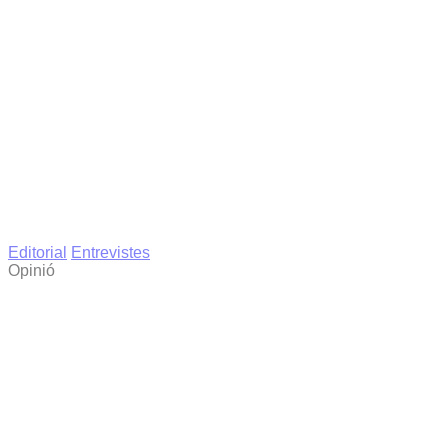
Editorial
Entrevistes
Opinió