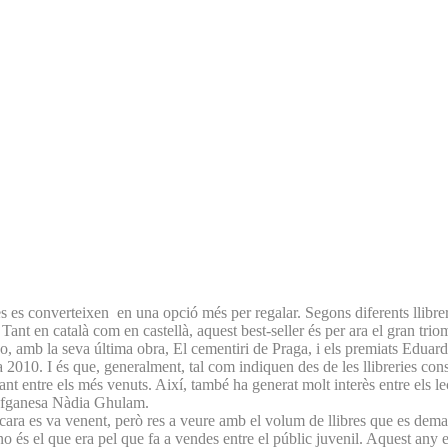
ues es converteixen en una opció més per regalar. Segons diferents llibr
. Tant en català com en castellà, aquest best-seller és per ara el gran tri
co, amb la seva última obra, El cementiri de Praga, i els premiats Ed
 2010. I és que, generalment, tal com indiquen des de les llibreries consu
nt entre els més venuts. Així, també ha generat molt interès entre els l
 l’afganesa Nàdia Ghulam.
 encara es va venent, però res a veure amb el volum de llibres que es dem
és el que era pel que fa a vendes entre el públic juvenil. Aquest any el s