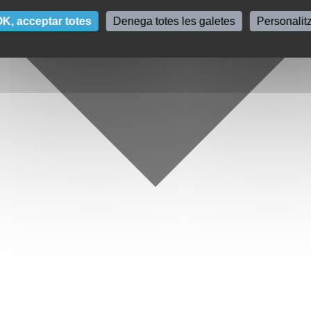
K, acceptar totes
Denega totes les galetes
Personalit