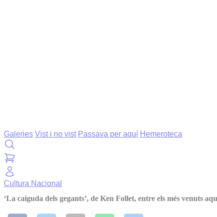
Galeries
Vist i no vist
Passava per aquí
Hemeroteca
Cultura
Nacional
‘La caiguda dels gegants’, de Ken Follet, entre els més venuts aque