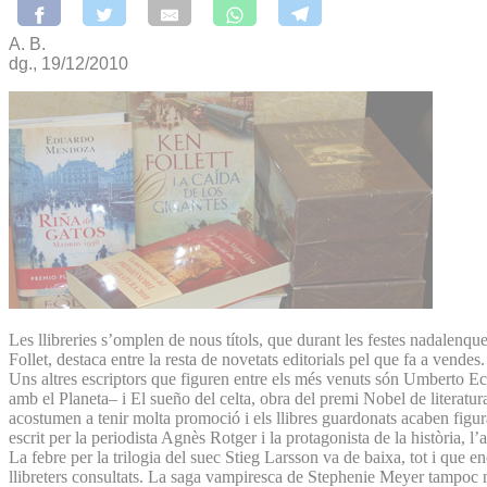
A. B.
dg., 19/12/2010
Les llibreries s’omplen de nous títols, que durant les festes nadalenq
Follet, destaca entre la resta de novetats editorials pel que fa a vendes
Uns altres escriptors que figuren entre els més venuts són Umberto E
amb el Planeta‒ i El sueño del celta, obra del premi Nobel de literatura
acostumen a tenir molta promoció i els llibres guardonats acaben figura
escrit per la periodista Agnès Rotger i la protagonista de la història,
La febre per la trilogia del suec Stieg Larsson va de baixa, tot i que
llibreters consultats. La saga vampiresca de Stephenie Meyer tampoc no 