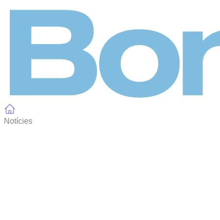
Panell de gestió de galetes
Notícies